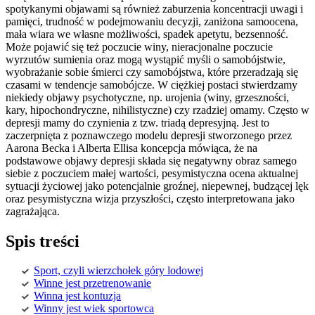
spotykanymi objawami są również zaburzenia koncentracji uwagi i
pamięci, trudność w podejmowaniu decyzji, zaniżona samoocena,
mała wiara we własne możliwości, spadek apetytu, bezsenność.
Może pojawić się też poczucie winy, nieracjonalne poczucie
wyrzutów sumienia oraz mogą wystąpić myśli o samobójstwie,
wyobrażanie sobie śmierci czy samobójstwa, które przeradzają się
czasami w tendencje samobójcze. W ciężkiej postaci stwierdzamy
niekiedy objawy psychotyczne, np. urojenia (winy, grzeszności,
kary, hipochondryczne, nihilistyczne) czy rzadziej omamy. Często w
depresji mamy do czynienia z tzw. triadą depresyjną. Jest to
zaczerpnięta z poznawczego modelu depresji stworzonego przez
Aarona Becka i Alberta Ellisa koncepcja mówiąca, że na
podstawowe objawy depresji składa się negatywny obraz samego
siebie z poczuciem małej wartości, pesymistyczna ocena aktualnej
sytuacji życiowej jako potencjalnie groźnej, niepewnej, budzącej lęk
oraz pesymistyczna wizja przyszłości, często interpretowana jako
zagrażająca.
Spis treści
Sport, czyli wierzchołek góry lodowej
Winne jest przetrenowanie
Winna jest kontuzja
Winny jest wiek sportowca