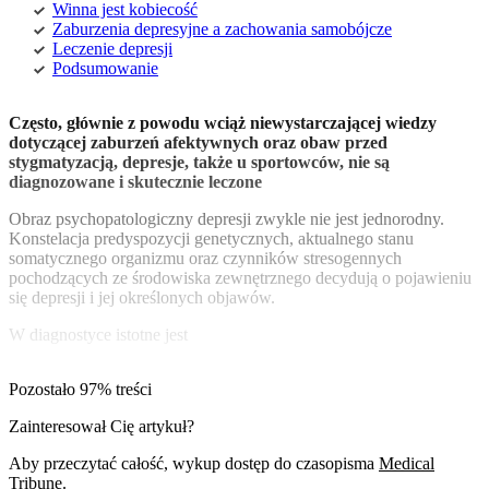
Winna jest kobiecość
Zaburzenia depresyjne a zachowania samobójcze
Leczenie depresji
Podsumowanie
Często, głównie z powodu wciąż niewystarczającej wiedzy
dotyczącej zaburzeń afektywnych oraz obaw przed
stygmatyzacją, depresje, także u sportowców, nie są
diagnozowane i skutecznie leczone
Obraz psychopatologiczny depresji zwykle nie jest jednorodny.
Konstelacja predyspozycji genetycznych, aktualnego stanu
somatycznego organizmu oraz czynników stresogennych
pochodzących ze środowiska zewnętrznego decydują o pojawieniu
się depresji i jej określonych objawów.
W diagnostyce istotne jest
Pozostało 97% treści
Zainteresował Cię artykuł?
Aby przeczytać całość, wykup dostęp do czasopisma
Medical
Tribune
.