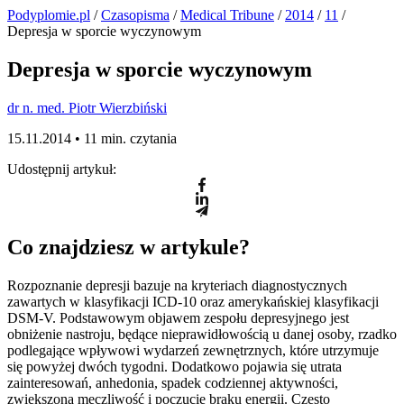
Podyplomie.pl
/
Czasopisma
/
Medical Tribune
/
2014
/
11
/
Depresja w sporcie wyczynowym
Depresja w sporcie wyczynowym
dr n. med. Piotr Wierzbiński
15.11.2014 •
11 min. czytania
Udostępnij artykuł:
Co znajdziesz w artykule?
Rozpoznanie depresji bazuje na kryteriach diagnostycznych
zawartych w klasyfikacji ICD-10 oraz amerykańskiej klasyfikacji
DSM-V. Podstawowym objawem zespołu depresyjnego jest
obniżenie nastroju, będące nieprawidłowością u danej osoby, rzadko
podlegające wpływowi wydarzeń zewnętrznych, które utrzymuje
się powyżej dwóch tygodni. Dodatkowo pojawia się utrata
zainteresowań, anhedonia, spadek codziennej aktywności,
zwiększona męczliwość i poczucie braku energii. Często