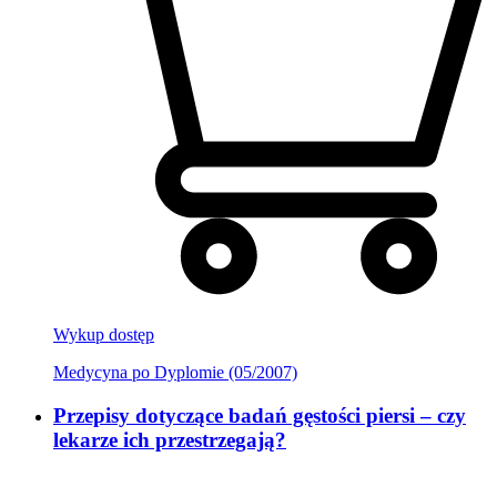
Wykup dostęp
Medycyna po Dyplomie (05/2007)
Przepisy dotyczące badań gęstości piersi – czy
lekarze ich przestrzegają?