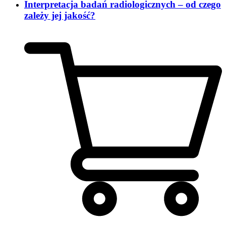
Interpretacja badań radiologicznych – od czego
zależy jej jakość?