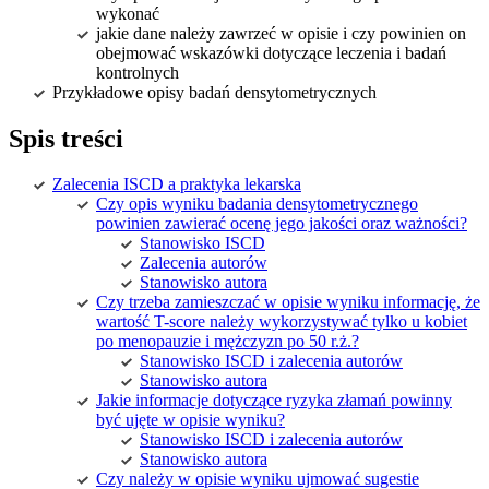
wykonać
jakie dane należy zawrzeć w opisie i czy powinien on
obejmować wskazówki dotyczące leczenia i badań
kontrolnych
Przykładowe opisy badań densytometrycznych
Spis treści
Zalecenia ISCD a praktyka lekarska
Czy opis wyniku badania densytometrycznego
powinien zawierać ocenę jego jakości oraz ważności?
Stanowisko ISCD
Zalecenia autorów
Stanowisko autora
Czy trzeba zamieszczać w opisie wyniku informację, że
wartość T-score należy wykorzystywać tylko u kobiet
po menopauzie i mężczyzn po 50 r.ż.?
Stanowisko ISCD i zalecenia autorów
Stanowisko autora
Jakie informacje dotyczące ryzyka złamań powinny
być ujęte w opisie wyniku?
Stanowisko ISCD i zalecenia autorów
Stanowisko autora
Czy należy w opisie wyniku ujmować sugestie