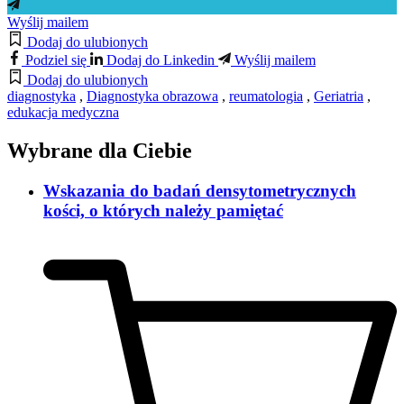
Wyślij mailem
Dodaj do ulubionych
Podziel się
Dodaj do Linkedin
Wyślij mailem
Dodaj do ulubionych
diagnostyka
,
Diagnostyka obrazowa
,
reumatologia
,
Geriatria
,
edukacja medyczna
Wybrane dla Ciebie
Wskazania do badań densytometrycznych
kości, o których należy pamiętać