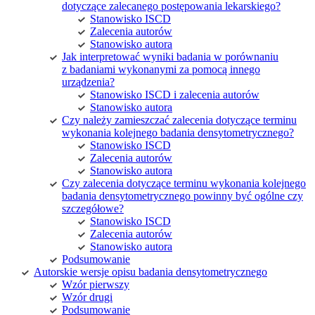
dotyczące zalecanego postępowania lekarskiego?
Stanowisko ISCD
Zalecenia autorów
Stanowisko autora
Jak interpretować wyniki badania w porównaniu
z badaniami wykonanymi za pomocą innego
urządzenia?
Stanowisko ISCD i zalecenia autorów
Stanowisko autora
Czy należy zamieszczać zalecenia dotyczące terminu
wykonania kolejnego badania densytometrycznego?
Stanowisko ISCD
Zalecenia autorów
Stanowisko autora
Czy zalecenia dotyczące terminu wykonania kolejnego
badania densytometrycznego powinny być ogólne czy
szczegółowe?
Stanowisko ISCD
Zalecenia autorów
Stanowisko autora
Podsumowanie
Autorskie wersje opisu badania densytometrycznego
Wzór pierwszy
Wzór drugi
Podsumowanie