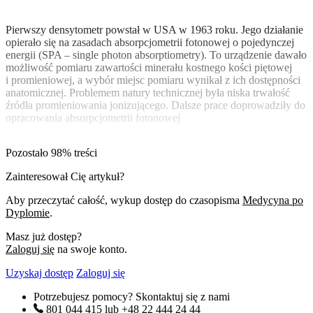
Pierwszy densytometr powstał w USA w 1963 roku. Jego działanie
opierało się na zasadach absorpcjometrii fotonowej o pojedynczej
energii (SPA – single photon absorptiometry). To urządzenie dawało
możliwość pomiaru zawartości minerału kostnego kości piętowej
i promieniowej, a wybór miejsc pomiaru wynikał z ich dostępności
anatomicznej. Problemem natury technicznej była niska trwałość
źródła promieniowania jonizującego. Dalsze prace doprowadziły do
opracowania absorpcjometrii fotonowej
Pozostało 98% treści
Zainteresował Cię artykuł?
Aby przeczytać całość, wykup dostęp do czasopisma
Medycyna po
Dyplomie
.
Masz już dostęp?
Zaloguj się
na swoje konto.
Uzyskaj dostęp
Zaloguj się
Potrzebujesz pomocy? Skontaktuj się z nami
801 044 415
lub
+48 22 444 24 44