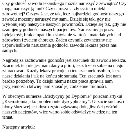
Czy godność zawodu lekarskiego można naruszyć z zewnątrz? Czy
mogą naruszyć ją inni? Czy narusza ją zły system opieki
zdrowotnej? Oczywiście, że tak, lecz najbardziej godność naszego
zawodu możemy naruszyć my sami. Dzieje się tak, gdy nie
wykonujemy należycie naszych powinności. Dzieje się tak, gdy nie
szanujemy godności naszych pacjentów. Naruszamy ją przez
bylejakość, brak empatii lub stawianie wartości materialnych nad
zdrowiem i życiem chorego. Żaden czynnik zewnętrzny nie
usprawiedliwia naruszania godności zawodu lekarza przez nas
samych.
Nagrodą za zachowanie godności jest szacunek do zawodu lekarza.
Szacunek ten nie jest nam dany a priori, lecz trzeba sobie na niego
zapracować. Każdy lekarz pracuje na ten szacunek osobno, lecz
nasze działania i tak na końcu się sumują. Ten szacunek jest nam
bardzo potrzebny. To dzięki niemu nasza praca sprawia nam
przyjemność i łatwiej nam znosić jej codzienne trudności.
W obecnym numerze „Medycyny po Dyplomie” polecam artykuł
„Kserostomia jako problem interdyscyplinarny”. Uczucie suchości
błony śluzowej jest dość często zgłaszaną dolegliwością wśród
naszych pacjentów, więc warto sobie odświeżyć wiedzę na ten
temat.
Następny artykuł: