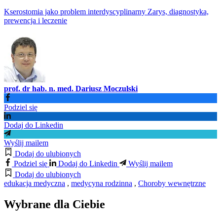
Kserostomia jako problem interdyscyplinarny Zarys, diagnostyka,
prewencja i leczenie
prof. dr hab. n. med. Dariusz Moczulski
Podziel się
Dodaj do Linkedin
Wyślij mailem
Dodaj do ulubionych
Podziel się
Dodaj do Linkedin
Wyślij mailem
Dodaj do ulubionych
edukacja medyczna
,
medycyna rodzinna
,
Choroby wewnętrzne
Wybrane dla Ciebie