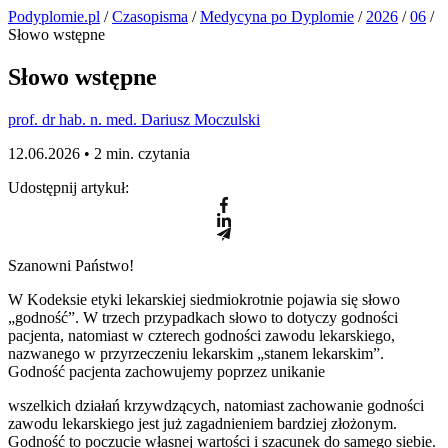
Podyplomie.pl
/
Czasopisma
/
Medycyna po Dyplomie
/
2026
/
06
/
Słowo wstępne
Słowo wstępne
prof. dr hab. n. med. Dariusz Moczulski
12.06.2026 •
2 min. czytania
Udostępnij artykuł:
Szanowni Państwo!
W Kodeksie etyki lekarskiej siedmiokrotnie pojawia się słowo
„godność”. W trzech przypadkach słowo to dotyczy godności
pacjenta, natomiast w czterech godności zawodu lekarskiego,
nazwanego w przyrzeczeniu lekarskim „stanem lekarskim”.
Godność pacjenta zachowujemy poprzez unikanie
wszelkich działań krzywdzących, natomiast zachowanie godności
zawodu lekarskiego jest już zagadnieniem bardziej złożonym.
Godność to poczucie własnej wartości i szacunek do samego siebie.