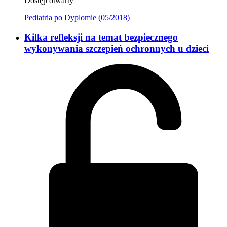
Dostęp otwarty
Pediatria po Dyplomie (05/2018)
Kilka refleksji na temat bezpiecznego
wykonywania szczepień ochronnych u dzieci