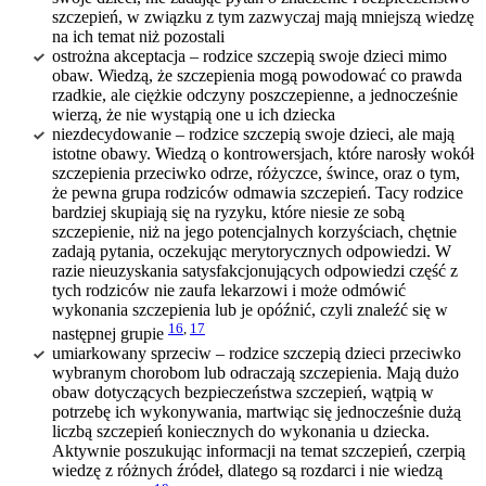
szczepień, w związku z tym zazwyczaj mają mniejszą wiedzę
na ich temat niż pozostali
ostrożna akceptacja – rodzice szczepią swoje dzieci mimo
obaw. Wiedzą, że szczepienia mogą powodować co prawda
rzadkie, ale ciężkie odczyny poszczepienne, a jednocześnie
wierzą, że nie wystąpią one u ich dziecka
niezdecydowanie – rodzice szczepią swoje dzieci, ale mają
istotne obawy. Wiedzą o kontrowersjach, które narosły wokół
szczepienia przeciwko odrze, różyczce, śwince, oraz o tym,
że pewna grupa rodziców odmawia szczepień. Tacy rodzice
bardziej skupiają się na ryzyku, które niesie ze sobą
szczepienie, niż na jego potencjalnych korzyściach, chętnie
zadają pytania, oczekując merytorycznych odpowiedzi. W
razie nieuzyskania satysfakcjonujących odpowiedzi część z
tych rodziców nie zaufa lekarzowi i może odmówić
wykonania szczepienia lub je opóźnić, czyli znaleźć się w
16
,
17
następnej grupie
umiarkowany sprzeciw – rodzice szczepią dzieci przeciwko
wybranym chorobom lub odraczają szczepienia. Mają dużo
obaw dotyczących bezpieczeństwa szczepień, wątpią w
potrzebę ich wykonywania, martwiąc się jednocześnie dużą
liczbą szczepień koniecznych do wykonania u dziecka.
Aktywnie poszukując informacji na temat szczepień, czerpią
wiedzę z różnych źródeł, dlatego są rozdarci i nie wiedzą