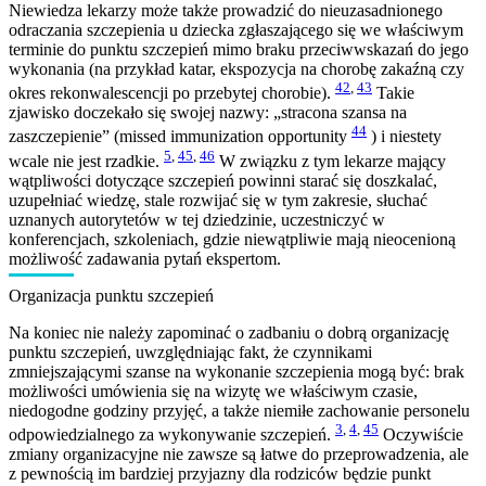
Niewiedza lekarzy może także prowadzić do nieuzasadnionego
odraczania szczepienia u dziecka zgłaszającego się we właściwym
terminie do punktu szczepień mimo braku przeciwwskazań do jego
wykonania (na przykład katar, ekspozycja na chorobę zakaźną czy
42
,
43
okres rekonwalescencji po przebytej chorobie).
Takie
zjawisko doczekało się swojej nazwy: „stracona szansa na
44
zaszczepienie” (missed immunization opportunity
) i niestety
5
,
45
,
46
wcale nie jest rzadkie.
W związku z tym lekarze mający
wątpliwości dotyczące szczepień powinni starać się doszkalać,
uzupełniać wiedzę, stale rozwijać się w tym zakresie, słuchać
uznanych autorytetów w tej dziedzinie, uczestniczyć w
konferencjach, szkoleniach, gdzie niewątpliwie mają nieocenioną
możliwość zadawania pytań ekspertom.
Organizacja punktu szczepień
Na koniec nie należy zapominać o zadbaniu o dobrą organizację
punktu szczepień, uwzględniając fakt, że czynnikami
zmniejszającymi szanse na wykonanie szczepienia mogą być: brak
możliwości umówienia się na wizytę we właściwym czasie,
niedogodne godziny przyjęć, a także niemiłe zachowanie personelu
3
,
4
,
45
odpowiedzialnego za wykonywanie szczepień.
Oczywiście
zmiany organizacyjne nie zawsze są łatwe do przeprowadzenia, ale
z pewnością im bardziej przyjazny dla rodziców będzie punkt