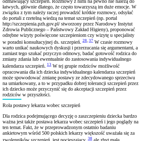
odmawiający szczepień. Rozmowy z nimi na pewno nie należą do
łatwych, głównie dlatego, że często towarzyszą im duże emocje. W
związku z tym należy raczej prowadzić krótkie rozmowy, odsyłać
do portali z rzetelną wiedzą na temat szczepień (np. portal
http://szczepienia.pzh.gov.pl/ stworzony przez Narodowy Instytut
Zdrowia Publicznego – Państwowy Zakład Higieny), proponować
odrębne wizyty poświęcone szczepieniom czy wizytę u specjalisty
28
,
37
w poradni konsultacyjnej ds. szczepień.
W czasie rozmowy
warto unikać naukowych dyskusji i przerzucania się argumentami, a
zamiast tego szukać przyczyn odmowy, badać gotowość rodzica do
zmiany zdania lub ewentualnie do zastosowania indywidualnego
13
kalendarza szczepień.
W tej grupie rodziców możliwość
opracowania dla ich dziecka indywidualnego kalendarza szczepień
może spowodować zmianę postawy ze zdecydowanego sprzeciwu
na umiarkowany, a to w przypadku dobrej tolerancji szczepień przez
ich dziecko może przyczynić się do akceptacji szczepień przez
rodziców w przyszłości.
Rola postawy lekarza wobec szczepień
Dla rodzica podejmującego decyzję o zaszczepieniu dziecka bardzo
ważna jest także postawa lekarza wobec szczepień i jego poglądy na
ten temat. Fakt, że w przeprowadzonym ostatnio badaniu
ankietowym wśród 500 polskich lekarzy większość uważała się za
38
zwolenników szczepień, jest pocieszający,
ale zbyt mała