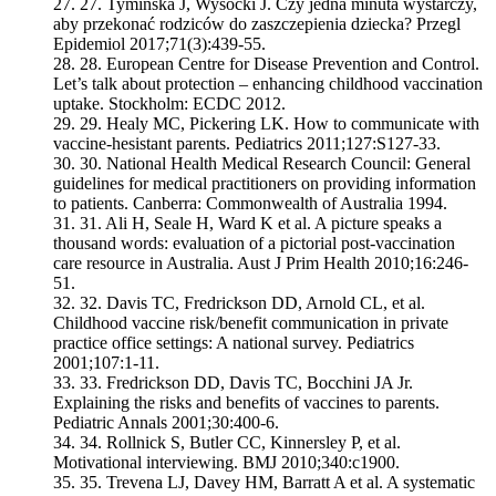
27.
Tymińska J, Wysocki J. Czy jedna minuta wystarczy,
aby przekonać rodziców do zaszczepienia dziecka? Przegl
Epidemiol 2017;71(3):439-55.
28.
European Centre for Disease Prevention and Control.
Let’s talk about protection – enhancing childhood vaccination
uptake. Stockholm: ECDC 2012.
29.
Healy MC, Pickering LK. How to communicate with
vaccine-hesistant parents. Pediatrics 2011;127:S127-33.
30.
National Health Medical Research Council: General
guidelines for medical practitioners on providing information
to patients. Canberra: Commonwealth of Australia 1994.
31.
Ali H, Seale H, Ward K et al. A picture speaks a
thousand words: evaluation of a pictorial post-vaccination
care resource in Australia. Aust J Prim Health 2010;16:246-
51.
32.
Davis TC, Fredrickson DD, Arnold CL, et al.
Childhood vaccine risk/benefit communication in private
practice office settings: A national survey. Pediatrics
2001;107:1-11.
33.
Fredrickson DD, Davis TC, Bocchini JA Jr.
Explaining the risks and benefits of vaccines to parents.
Pediatric Annals 2001;30:400-6.
34.
Rollnick S, Butler CC, Kinnersley P, et al.
Motivational interviewing. BMJ 2010;340:c1900.
35.
Trevena LJ, Davey HM, Barratt A et al. A systematic