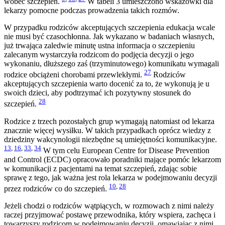
wobec szczepień.
W tabeli 3 umieszczono wskazówki dla
lekarzy pomocne podczas prowadzenia takich rozmów.
W przypadku rodziców akceptujących szczepienia edukacja wcale
nie musi być czasochłonna. Jak wykazano w badaniach własnych,
już trwająca zaledwie minutę ustna informacja o szczepieniu
zalecanym wystarczyła rodzicom do podjęcia decyzji o jego
wykonaniu, dłuższego zaś (trzyminutowego) komunikatu wymagali
27
rodzice obciążeni chorobami przewlekłymi.
Rodziców
akceptujących szczepienia warto docenić za to, że wykonują je u
swoich dzieci, aby podtrzymać ich pozytywny stosunek do
28
szczepień.
Rodzice z trzech pozostałych grup wymagają natomiast od lekarza
znacznie więcej wysiłku. W takich przypadkach oprócz wiedzy z
dziedziny wakcynologii niezbędne są umiejętności komunikacyjne.
13
,
16
,
33
,
34
W tym celu European Centre for Disease Prevention
and Control (ECDC) opracowało poradniki mające pomóc lekarzom
w komunikacji z pacjentami na temat szczepień, zdając sobie
sprawę z tego, jak ważna jest rola lekarza w podejmowaniu decyzji
10
,
28
przez rodziców co do szczepień.
Jeżeli chodzi o rodziców wątpiących, w rozmowach z nimi należy
raczej przyjmować postawę przewodnika, który wspiera, zachęca i
towarzyszy rodzicom w podejmowaniu decyzji, omawiając z nimi