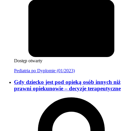
Dostęp otwarty
Pediatria po Dyplomie (01/2023)
Gdy dziecko jest pod opieką osób innych niż
prawni opiekunowie – decyzje terapeutyczne