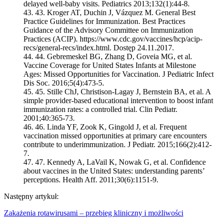
delayed well-baby visits. Pediatrics 2013;132(1):44-8.
43.
Kroger AT, Duchin J, Vázquez M. General Best
Practice Guidelines for Immunization. Best Practices
Guidance of the Advisory Committee on Immunization
Practices (ACIP). https://www.cdc.gov/vaccines/hcp/acip-
recs/general-recs/index.html. Dostęp 24.11.2017.
44.
Gebremeskel BG, Zhang D, Goveia MG, et al.
Vaccine Coverage for United States Infants at Milestone
Ages: Missed Opportunities for Vaccination. J Pediatric Infect
Dis Soc. 2016;5(4):473-5.
45.
Stille ChJ, Christison-Lagay J, Bernstein BA, et al. A
simple provider-based educational intervention to boost infant
immunization rates: a controlled trial. Clin Pediatr.
2001;40:365-73.
46.
Linda YF, Zook K, Gingold J, et al. Frequent
vaccination missed opportunities at primary care encounters
contribute to underimmunization. J Pediatr. 2015;166(2):412-
7.
47.
Kennedy A, LaVail K, Nowak G, et al. Confidence
about vaccines in the United States: understanding parents’
perceptions. Health Aff. 2011;30(6):1151-9.
Następny artykuł:
Zakażenia rotawirusami – przebieg kliniczny i możliwości