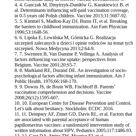
4.
Ganczak M, Dmytrzyk-Daniłów G, Karakiewicz B, et
al. Determinants influencing self-paid vaccination coverage,
in 0-5 years old Polish children. Vaccine 2013;31:5687-92.
5.
Kimmel S, Madlon-Kay DJ, Burns IT, et al. Breaking
the barriers to childhood immunization. Am Fam Physician
1996;53:1648-56.
6.
Lipska E, Lewińska M, Górnicka G. Realizacja
szczepień zalecanych u dzieci i opinie rodziców na temat tych
szczepień. Nowa Medycyna 2013;2:64-9.
7.
Swennen B, Van Damme P, Vellinga A. Analysis of
factors influencing vaccine uptake: perspectives from
Belgium. Vaccine 2001;20:S5-7.
8.
Markland RE, Durand DE. An investigation of socio-
psychological factors affecting infant immunization. Am J
Public Health. 1976;66:168-170.
9.
Downs JS, de Bruin WB, Fischhoff B. Parents’
vaccination comprehension and decisions. Vaccine
2008;26(12):1595-607.
10.
European Centre for Disease Prevention and Control.
Let’s talk about hesitancy. Stockholm: ECDC 2016.
11.
Dempsey AF, Zimet GD, Davis RL, et al. Factors that
are associated with parental acceptance of human
papillomavirus vaccines: a randomized intervention study of
written information about HPV. Pediatrics 2005;117:1486-93.
12.
Gust DA, Strine TW, Maurice EI, et al.