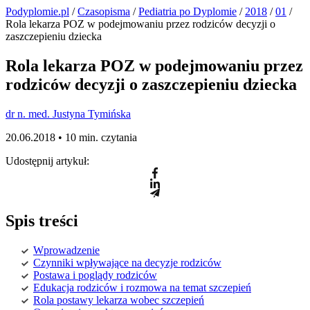
Podyplomie.pl
/
Czasopisma
/
Pediatria po Dyplomie
/
2018
/
01
/
Rola lekarza POZ w podejmowaniu przez rodziców decyzji o
zaszczepieniu dziecka
Rola lekarza POZ w podejmowaniu przez
rodziców decyzji o zaszczepieniu dziecka
dr n. med. Justyna Tymińska
20.06.2018 •
10 min. czytania
Udostępnij artykuł:
Spis treści
Wprowadzenie
Czynniki wpływające na decyzje rodziców
Postawa i poglądy rodziców
Edukacja rodziców i rozmowa na temat szczepień
Rola postawy lekarza wobec szczepień