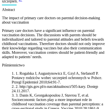
szczepień.
Abstract
The impact of primary care doctors on parental decision-making
about vaccination
Primary care doctors have a significant influence on parental
vaccination decisions. The discussions with parents should be
individualized and tailored to parental attitudes and beliefs towards
childhood vaccinations. Therefore doctors should not only improve
their knowledge regarding vaccines but also their communication
skills. Moreover, vaccination centres should be patient-friendly and
adapted to patients’ needs.
Piśmiennictwo
1.
Rogalska J, Augustynowicz E, Gzyl A, Stefanoff P.
Postawy rodziców wobec szczepień ochronnych w Polsce.
Przegl Epidemiol 2010;64:91-7.
2.
http://gis.gov.pl/o-nas/aktualnosci/505-kary. Dostęp
24.11.2017.
3.
Danis K, Georgakopoulou J, Stavrou T, et al.
Socioeconomic factors play a more important role in
childhood vaccination coverage than parental perceptions: a
cross-sectional study in Greece. Vaccine 2010;28:1861-9.