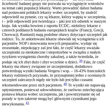
liczebność badanej grupy nie pozwala na wyciągnięcie wniosków
na temat całej populacji lekarzy. Warto prowadzić dalsze badania
nad postawami polskich lekarzy wobec szczepień, by znaleźć
odpowiedź na pytanie, czy są lekarze, którzy wątpią w szczepienia,
i – jeśli odpowiedź jest twierdząca – jaki jest ich odsetek w naszym
kraju. Jak wynika bowiem z raportu ECDC, niektórzy lekarze z
czterech poddanych badaniu europejskich krajów (Francji, Grecji,
Chorwacji, Rumunii) mają podobne obawy dotyczące szczepień jak
rodzice. To, że ankietowani lekarze obawiali się wystąpienia u ich
pacjentów NOP i stosowania nowych preparatów, wydaje się
zrozumiałe, niepokojący zaś jest fakt, że część lekarzy uważała
szczepionki za nieskuteczne i niepotrzebne w związku z małym
ryzykiem wystąpienia choroby zakaźnej, a także twierdziła, że
39
podaje się ich zbyt dużo i zbyt wcześnie u dzieci.
Fakt, że część
lekarzy ma obawy związane ze szczepieniami, dodatkowo
potwierdzają wyniki badania Vergera i wsp. – 16-43% francuskich
lekarzy rodzinnych przyznało, że przynajmniej jedno z ocenianych
szczepień zalecanych nigdy nie było lub jest tylko czasami
40
rekomendowane przez nich pacjentom.
Te wyniki nie napawają
optymizmem, ponieważ udowodniono, że zarówno zniechęcająca
postawa lekarza wobec szczepienia, jak i powstrzymanie się od
porady w tym zakresie mogą być głównymi czynnikami jego
41
niewykonania.