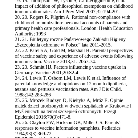
19.
Thompson JW, Tyson S, Card-Higginson P, et al.
Impact of addition of philosophical exemptions on childhood
immunization rates. Am J Prev Med 2007;32:194-201.
20.
Rogers R, Pilgrim A. Rational non-compliance with
childhood immunization: personal accounts of parents and
primary health care professionals. London: Health Education
Authority; 1993
21.
Biuletyny roczne Państwowego Zakładu Higieny
„Szczepienia ochronne w Polsce” lata 2011-2015.
22.
Parella A, Gold M, Marshall H. Parental perspectives
of vaccine safety and experience of adverse events following
immunisation. Vaccine 2013;31: 2067-74.
23.
Schmitt HJ. Factors influencing vaccine uptake in
Germany. Vaccine 2001;20:S2-4.
24.
Lewis T, Osborn LM, Lewis K et al. Influence of
parental knowledge and opinions on 12 month diphtheria,
tetanus and pertussis vaccination rates. Am J Dis Child.
1988;142:283-286
25.
Mrożek-Budzyn D, Kiełtyka A, Mróz E. Opinie
matek dzieci urodzonych w dwóch szpitalach w Krakowie i
Myślenicach na temat szczepień ochronnych. Przegl
Epidemiol 2016;70(3):471-8.
26.
Clayton EW, Hickson GB, Miller CS. Parents’
responses to vaccine information pamphlets. Pediatrics
1994;93(3):369-72.