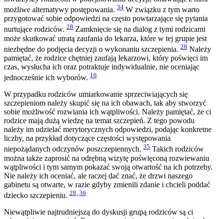
34
możliwe alternatywy postępowania.
W związku z tym warto
przygotować sobie odpowiedzi na często powtarzające się pytania
28
nurtujące rodziców.
Zamknięcie się na dialog z tymi rodzicami
może skutkować utratą zaufania do lekarza, które w tej grupie jest
28
niezbędne do podjęcia decyzji o wykonaniu szczepienia.
Należy
pamiętać, że rodzice chętniej zaufają lekarzowi, który poświęci im
czas, wysłucha ich oraz potraktuje indywidualnie, nie oceniając
16
jednocześnie ich wyborów.
W przypadku rodziców umiarkowanie sprzeciwiających się
szczepieniom należy skupić się na ich obawach, tak aby stworzyć
sobie możliwość rozwiania ich wątpliwości. Należy pamiętać, że ci
rodzice mają dużą wiedzę na temat szczepień. Z tego powodu
należy im udzielać merytorycznych odpowiedzi, podając konkretne
liczby, na przykład dotyczące częstości występowania
35
niepożądanych odczynów poszczepiennych.
Takich rodziców
można także zaprosić na odrębną wizytę poświęconą rozwiewaniu
wątpliwości i tym samym pokazać swoją otwartość na ich potrzeby.
Nie należy ich oceniać, ale raczej dać znać, że drzwi naszego
gabinetu są otwarte, w razie gdyby zmienili zdanie i chcieli poddać
28
,
36
dziecko szczepieniu.
Niewątpliwie najtrudniejszą do dyskusji grupą rodziców są ci