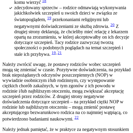
18
komu wierzyć
zdecydowany sprzeciw – rodzice odmawiają wykonywania
jakichkolwiek szczepień u swoich dzieci w związku ze
19
światopoglądem,
przekonaniami religijnymi lub
20
negatywnymi doświadczeniami ze służbą zdrowia.
Z
drugiej strony deklarują, że chcieliby mieć relację z lekarzem
opartą na zrozumieniu, w której akceptowałby on ich decyzje
dotyczące szczepień. Tacy rodzice zazwyczaj tworzą
społeczności o podobnych poglądach na temat szczepień i
19
,
21
stale ich przybywa.
Należy zwrócić uwagę, że postawy rodziców wobec szczepień
mogą się zmieniać w czasie. Pozytywne doświadczenia, na przykład
brak niepożądanych odczynów poszczepiennych (NOP) w
wywiadzie osobniczym i/lub rodzinnym, czy występowanie
ciężkich chorób zakaźnych, w tym zgonów z ich powodu w
rodzinie i/lub najbliższym otoczeniu, mogą zwiększać akceptację
szczepień przez rodziców. Z drugiej strony negatywne
doświadczenia dotyczące szczepień – na przykład ciężki NOP w
rodzinie lub najbliższym otoczeniu – mogą zmienić postawę
akceptującego bezwarunkowo rodzica na co najmniej wątpiącą, co
22
potwierdzono badaniami naukowymi.
Należy jednak pamiętać, że w praktyce za negatywnym stosunkiem