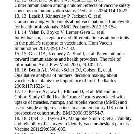
Underimmunization among children: effects of vaccine safety
concerns on immunization status. Pediatrics 2004;114:16-22.
13.
Leask J, Kinnersley P, Jackson C, et al.
Communicating with parents about vaccination: a framework
for health professionals. BMC Pediatrics 2012;12:154.
14.
Velan B, Boyko V, Lerner-Geva L, et al.
Individualism, acceptance and differentiation as attitude traits
in the public’s response to vaccination. Hum Vaccin
Immunother 2012;8(9):1272-82.
15.
Gust DA, Kennedy A, Shui I, et al. Parent attitudes
torward immunizations and health providers. The role of
information. Am J Prev Med. 2005;29:105-12.
16.
Benin AL, Wisler-Scher DJ, Colson E, et al.
Qualitative analysis of mothers' decision-making about
vaccines for infants: the importance of trust. Pediatrics
2006;117:1532-41.
17.
Pearce A, Law C, Elliman D, et al. Millennium
Cohort Study Child Health Group: Factors associated with
uptake of measles, mumps, and rubella vaccine (MMR) and
use of single antigen vaccines in a contemporary UK cohort:
prospective cohort study. BMJ 2008;336:754-7.
18.
Opel DJ, Taylor JA, Mangione-Smith R, et al. Validity
and reliability of a survey to identify vaccine-hesitant parents.
Vaccine 2011;29:6598-605.