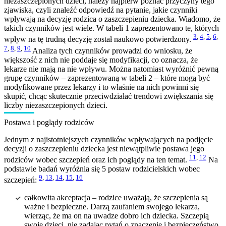
niezaszczepionych dzieci, należy najpierw poznać przyczyny tego
zjawiska, czyli znaleźć odpowiedź na pytanie, jakie czynniki
wpływają na decyzję rodzica o zaszczepieniu dziecka. Wiadomo, że
takich czynników jest wiele. W tabeli 1 zaprezentowano te, których
3
,
4
,
5
,
6
,
wpływ na tę trudną decyzję został naukowo potwierdzony.
7
,
8
,
9
,
10
Analiza tych czynników prowadzi do wniosku, że
większość z nich nie poddaje się modyfikacji, co oznacza, że
lekarze nie mają na nie wpływu. Można natomiast wyróżnić pewną
grupę czynników – zaprezentowaną w tabeli 2 – które mogą być
modyfikowane przez lekarzy i to właśnie na nich powinni się
skupić, chcąc skutecznie przeciwdziałać trendowi zwiększania się
liczby niezaszczepionych dzieci.
Postawa i poglądy rodziców
Jednym z najistotniejszych czynników wpływających na podjęcie
decyzji o zaszczepieniu dziecka jest niewątpliwie postawa jego
11
,
12
rodziców wobec szczepień oraz ich poglądy na ten temat.
Na
podstawie badań wyróżnia się 5 postaw rodzicielskich wobec
9
,
13
,
14
,
15
,
16
szczepień:
całkowita akceptacja – rodzice uważają, że szczepienia są
ważne i bezpieczne. Darzą zaufaniem swojego lekarza,
wierząc, że ma on na uwadze dobro ich dziecka. Szczepią
swoje dzieci, nie zadając pytań o znaczenie i bezpieczeństwo