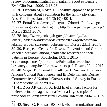
review on communicating with patients about evidence. J
Eval Clin Pract 2006;12:13-23.
36.
Danchin M, Nolan T. A positive approach to parents
with concerns about vaccination for the family physician.
Aust Fam Physician 2014;43(10):690-4.
37.
Portal Narodowego Instytutu Zdrowia Publicznego –
Państwowego Zakładu Higieny http://szczepienia.pzh.gov.pl/.
Dostęp 25.11.2017.
38.
http://szczepienia.pzh.gov.pl/materialy-dla-
lekarzy/badania-ankietowe-lekarzy/2/#jaka-jest-postawa-
lekarzy-wobec-szczepien-ochronnych. Dostęp 23.11. 2017.
39.
European Centre for Disease Prevention and Control.
Vaccine hesitancy among healthcare workers and their
patients in Europe. Stockholm: ECDC 2015
ecdc.europa.eu/en/publications/Publications/vaccine-
hesitancy-among-healthcare-workers.pdf. Dostęp 22.11.2017.
40.
Verger P, Fressard L, Collange F. Vaccine Hesitancy
Among General Practitioners and Its Determinants During
Controversies: A National Cross-sectional Survey in France.
EBioMedicine 2015;2:891-7.
41.
Zucs AP, Crispin A, Eckl E, et al. Risk factors for
undervaccination against measles in a large sample of
preschool children from rural Bavaria. Infection 2004;32:127-
33.
42.
Steve G, Robison BS. Sick-visit immunizations and