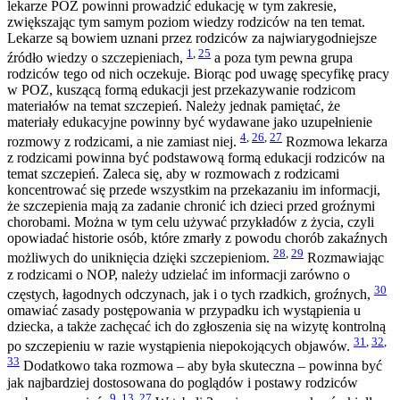
lekarze POZ powinni prowadzić edukację w tym zakresie,
zwiększając tym samym poziom wiedzy rodziców na ten temat.
Lekarze są bowiem uznani przez rodziców za najwiarygodniejsze
1
,
25
źródło wiedzy o szczepieniach,
a poza tym pewna grupa
rodziców tego od nich oczekuje. Biorąc pod uwagę specyfikę pracy
w POZ, kuszącą formą edukacji jest przekazywanie rodzicom
materiałów na temat szczepień. Należy jednak pamiętać, że
materiały edukacyjne powinny być wydawane jako uzupełnienie
4
,
26
,
27
rozmowy z rodzicami, a nie zamiast niej.
Rozmowa lekarza
z rodzicami powinna być podstawową formą edukacji rodziców na
temat szczepień. Zaleca się, aby w rozmowach z rodzicami
koncentrować się przede wszystkim na przekazaniu im informacji,
że szczepienia mają za zadanie chronić ich dzieci przed groźnymi
chorobami. Można w tym celu używać przykładów z życia, czyli
opowiadać historie osób, które zmarły z powodu chorób zakaźnych
28
,
29
możliwych do uniknięcia dzięki szczepieniom.
Rozmawiając
z rodzicami o NOP, należy udzielać im informacji zarówno o
30
częstych, łagodnych odczynach, jak i o tych rzadkich, groźnych,
omawiać zasady postępowania w przypadku ich wystąpienia u
dziecka, a także zachęcać ich do zgłoszenia się na wizytę kontrolną
31
,
32
,
po szczepieniu w razie wystąpienia niepokojących objawów.
33
Dodatkowo taka rozmowa – aby była skuteczna – powinna być
jak najbardziej dostosowana do poglądów i postawy rodziców
9
,
13
,
27