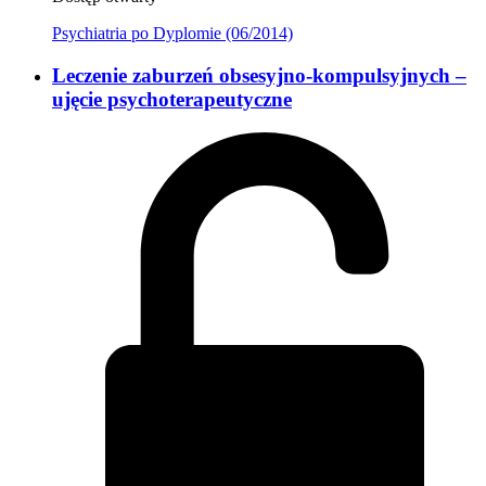
Psychiatria po Dyplomie (06/2014)
Leczenie zaburzeń obsesyjno-kompulsyjnych –
ujęcie psychoterapeutyczne