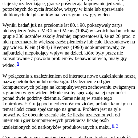
staje się uzależniające, gracze poświęcają kupowanie jedzenia,
potrzebnych do życia środków, wizyty w kinie lub uprawianie
ulubionych dotąd sportów na rzecz grania w gry wideo.
Wyniki badań już na przełomie lat 80. i 90. pokazywały zarys
niebezpieczeństwa. McClure i Mears (1984) w swoich badaniach na
grupie 336 uczniów szkoły średniej zaprezentowali, że aż 26 proc. z
nich przeznaczało większą część pieniędzy lub całe kieszonkowe na
gry wideo. Klein (1984) i Keepers (1990) udokumentowały, że
najbardziej niepokojący wpływ na dzieci, które były przez nie
konsultowane z powodu problemów behawioralnych, miały gry
5
wideo.
W połączeniu z uzależnieniem od internetu nowe uzależnienia noszą
nazwę netoholizmu lub netnałogu. Uzależnienie od gier
komputerowych polega na kompulsywnym zachowaniu związanym
z graniem w gry wideo. Młode osoby spędzają na tej czynności
ponad dwie godziny dziennie. Same nie są w stanie tego
kontrolować. Grają pod nieobecność rodziców, później kłamiąc na
temat ilości czasu spędzonego na graniu. Problem jest na tyle
poważny, że obecnie szacuje się, że liczba uzależnionych od
internetu i gier komputerowych przekracza liczbę osób
6
,
7
uzależnionych od narkotyków produkowanych z maku.
Gry komputerowe są wciągające i nastolatkom trudno jest znaleźć