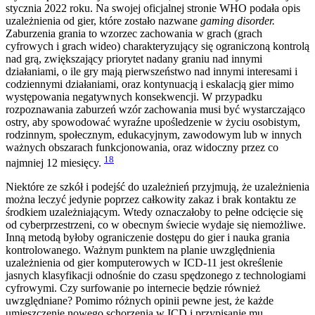
stycznia 2022 roku. Na swojej oficjalnej stronie WHO podała opis
uzależnienia od gier, które zostało nazwane
gaming disorder.
Zaburzenia grania to wzorzec zachowania w grach (grach
cyfrowych i grach wideo) charakteryzujący się ograniczoną kontrolą
nad grą, zwiększający priorytet nadany graniu nad innymi
działaniami, o ile gry mają pierwszeństwo nad innymi interesami i
codziennymi działaniami, oraz kontynuacją i eskalacją gier mimo
występowania negatywnych konsekwencji. W przypadku
rozpoznawania zaburzeń wzór zachowania musi być wystarczająco
ostry, aby spowodować wyraźne upośledzenie w życiu osobistym,
rodzinnym, społecznym, edukacyjnym, zawodowym lub w innych
ważnych obszarach funkcjonowania, oraz widoczny przez co
18
najmniej 12 miesięcy.
Niektóre ze szkół i podejść do uzależnień przyjmują, że uzależnienia
można leczyć jedynie poprzez całkowity zakaz i brak kontaktu ze
środkiem uzależniającym. Wtedy oznaczałoby to pełne odcięcie się
od cyberprzestrzeni, co w obecnym świecie wydaje się niemożliwe.
Inną metodą byłoby ograniczenie dostępu do gier i nauka grania
kontrolowanego. Ważnym punktem na planie uwzględnienia
uzależnienia od gier komputerowych w ICD-11 jest określenie
jasnych klasyfikacji odnośnie do czasu spędzonego z technologiami
cyfrowymi. Czy surfowanie po internecie będzie również
uwzględniane? Pomimo różnych opinii pewne jest, że każde
umieszczenie nowego schorzenia w ICD i przypisanie mu