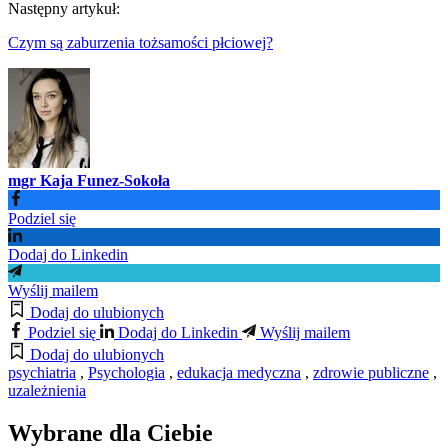
Następny artykuł:
Czym są zaburzenia tożsamości płciowej?
mgr Kaja Funez-Sokoła
Podziel się
Dodaj do Linkedin
Wyślij mailem
Dodaj do ulubionych
Podziel się
Dodaj do Linkedin
Wyślij mailem
Dodaj do ulubionych
psychiatria
,
Psychologia
,
edukacja medyczna
,
zdrowie publiczne
,
uzależnienia
Wybrane dla Ciebie