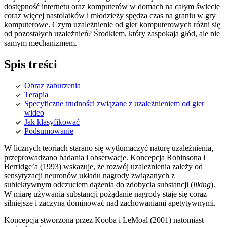
dostępność internetu oraz komputerów w domach na całym świecie
coraz więcej nastolatków i młodzieży spędza czas na graniu w gry
komputerowe. Czym uzależnienie od gier komputerowych różni się
od pozostałych uzależnień? Środkiem, który zaspokaja głód, ale nie
samym mechanizmem.
Spis treści
Obraz zaburzenia
Terapia
Specyficzne trudności związane z uzależnieniem od gier
wideo
Jak klasyfikować
Podsumowanie
W licznych teoriach starano się wytłumaczyć naturę uzależnienia,
przeprowadzano badania i obserwacje. Koncepcja Robinsona i
Berridge’a (1993) wskazuje, że rozwój uzależnienia zależy od
sensytyzacji neuronów układu nagrody związanych z
subiektywnym odczuciem dążenia do zdobycia substancji (
liking
).
W miarę używania substancji pożądanie nagrody staje się coraz
silniejsze i zaczyna dominować nad zachowaniami apetytywnymi.
Koncepcja stworzona przez Kooba i LeMoal (2001) natomiast