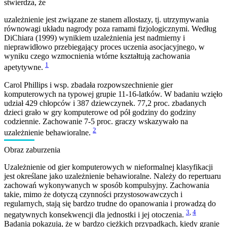
stwierdza, że
uzależnienie jest związane ze stanem allostazy, tj. utrzymywania
równowagi układu nagrody poza ramami fizjologicznymi. Według
DiChiara (1999) wynikiem uzależnienia jest nadmierny i
nieprawidłowo przebiegający proces uczenia asocjacyjnego, w
wyniku czego wzmocnienia wtórne kształtują zachowania
1
apetytywne.
Carol Phillips i wsp. zbadała rozpowszechnienie gier
komputerowych na typowej grupie 11-16-latków. W badaniu wzięło
udział 429 chłopców i 387 dziewczynek. 77,2 proc. zbadanych
dzieci grało w gry komputerowe od pół godziny do godziny
codziennie. Zachowanie 7-5 proc. graczy wskazywało na
2
uzależnienie behawioralne.
Obraz zaburzenia
Uzależnienie od gier komputerowych w nieformalnej klasyfikacji
jest określane jako uzależnienie behawioralne. Należy do repertuaru
zachowań wykonywanych w sposób kompulsyjny. Zachowania
takie, mimo że dotyczą czynności przystosowawczych i
regularnych, stają się bardzo trudne do opanowania i prowadzą do
3
,
4
negatywnych konsekwencji dla jednostki i jej otoczenia.
Badania pokazują, że w bardzo ciężkich przypadkach, kiedy granie