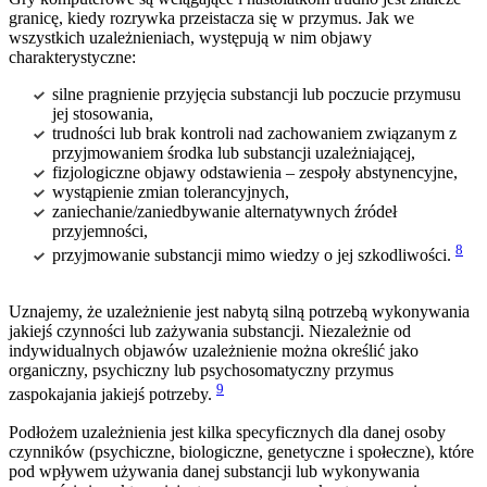
granicę, kiedy rozrywka przeistacza się w przymus. Jak we
wszystkich uzależnieniach, występują w nim objawy
charakterystyczne:
silne pragnienie przyjęcia substancji lub poczucie przymusu
jej stosowania,
trudności lub brak kontroli nad zachowaniem związanym z
przyjmowaniem środka lub substancji uzależniającej,
fizjologiczne objawy odstawienia – zespoły abstynencyjne,
wystąpienie zmian tolerancyjnych,
zaniechanie/zaniedbywanie alternatywnych źródeł
przyjemności,
8
przyjmowanie substancji mimo wiedzy o jej szkodliwości.
Uznajemy, że uzależnienie jest nabytą silną potrzebą wykonywania
jakiejś czynności lub zażywania substancji. Niezależnie od
indywidualnych objawów uzależnienie można określić jako
organiczny, psychiczny lub psychosomatyczny przymus
9
zaspokajania jakiejś potrzeby.
Podłożem uzależnienia jest kilka specyficznych dla danej osoby
czynników (psychiczne, biologiczne, genetyczne i społeczne), które
pod wpływem używania danej substancji lub wykonywania