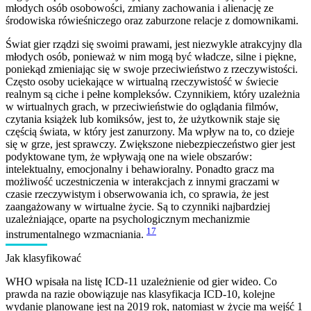
młodych osób osobowości, zmiany zachowania i alienację ze
środowiska rówieśniczego oraz zaburzone relacje z domownikami.
Świat gier rządzi się swoimi prawami, jest niezwykle atrakcyjny dla
młodych osób, ponieważ w nim mogą być władcze, silne i piękne,
poniekąd zmieniając się w swoje przeciwieństwo z rzeczywistości.
Często osoby uciekające w wirtualną rzeczywistość w świecie
realnym są ciche i pełne kompleksów. Czynnikiem, który uzależnia
w wirtualnych grach, w przeciwieństwie do oglądania filmów,
czytania książek lub komiksów, jest to, że użytkownik staje się
częścią świata, w który jest zanurzony. Ma wpływ na to, co dzieje
się w grze, jest sprawczy. Zwiększone niebezpieczeństwo gier jest
podyktowane tym, że wpływają one na wiele obszarów:
intelektualny, emocjonalny i behawioralny. Ponadto gracz ma
możliwość uczestniczenia w interakcjach z innymi graczami w
czasie rzeczywistym i obserwowania ich, co sprawia, że jest
zaangażowany w wirtualne życie. Są to czynniki najbardziej
uzależniające, oparte na psychologicznym mechanizmie
17
instrumentalnego wzmacniania.
Jak klasyfikować
WHO wpisała na listę ICD-11 uzależnienie od gier wideo. Co
prawda na razie obowiązuje nas klasyfikacja ICD-10, kolejne
wydanie planowane jest na 2019 rok, natomiast w życie ma wejść 1