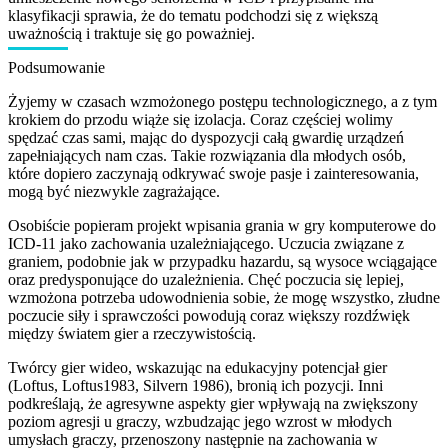
klasyfikacji sprawia, że do tematu podchodzi się z większą
uważnością i traktuje się go poważniej.
Podsumowanie
Żyjemy w czasach wzmożonego postępu technologicznego, a z tym
krokiem do przodu wiąże się izolacja. Coraz częściej wolimy
spędzać czas sami, mając do dyspozycji całą gwardię urządzeń
zapełniających nam czas. Takie rozwiązania dla młodych osób,
które dopiero zaczynają odkrywać swoje pasje i zainteresowania,
mogą być niezwykle zagrażające.
Osobiście popieram projekt wpisania grania w gry komputerowe do
ICD-11 jako zachowania uzależniającego. Uczucia związane z
graniem, podobnie jak w przypadku hazardu, są wysoce wciągające
oraz predysponujące do uzależnienia. Chęć poczucia się lepiej,
wzmożona potrzeba udowodnienia sobie, że mogę wszystko, złudne
poczucie siły i sprawczości powodują coraz większy rozdźwięk
między światem gier a rzeczywistością.
Twórcy gier wideo, wskazując na edukacyjny potencjał gier
(Loftus, Loftus1983, Silvern 1986), bronią ich pozycji. Inni
podkreślają, że agresywne aspekty gier wpływają na zwiększony
poziom agresji u graczy, wzbudzając jego wzrost w młodych
umysłach graczy, przenoszony następnie na zachowania w