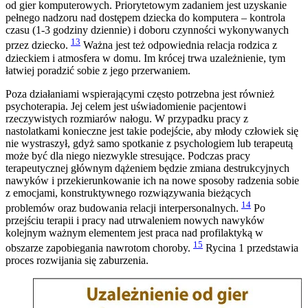
od gier komputerowych. Priorytetowym zadaniem jest uzyskanie
pełnego nadzoru nad dostępem dziecka do komputera – kontrola
czasu (1-3 godziny dziennie) i doboru czynności wykonywanych
13
przez dziecko.
Ważna jest też odpowiednia relacja rodzica z
dzieckiem i atmosfera w domu. Im krócej trwa uzależnienie, tym
łatwiej poradzić sobie z jego przerwaniem.
Poza działaniami wspierającymi często potrzebna jest również
psychoterapia. Jej celem jest uświadomienie pacjentowi
rzeczywistych rozmiarów nałogu. W przypadku pracy z
nastolatkami konieczne jest takie podejście, aby młody człowiek się
nie wystraszył, gdyż samo spotkanie z psychologiem lub terapeutą
może być dla niego niezwykle stresujące. Podczas pracy
terapeutycznej głównym dążeniem będzie zmiana destrukcyjnych
nawyków i przekierunkowanie ich na nowe sposoby radzenia sobie
z emocjami, konstruktywnego rozwiązywania bieżących
14
problemów oraz budowania relacji interpersonalnych.
Po
przejściu terapii i pracy nad utrwaleniem nowych nawyków
kolejnym ważnym elementem jest praca nad profilaktyką w
15
obszarze zapobiegania nawrotom choroby.
Rycina 1 przedstawia
proces rozwijania się zaburzenia.