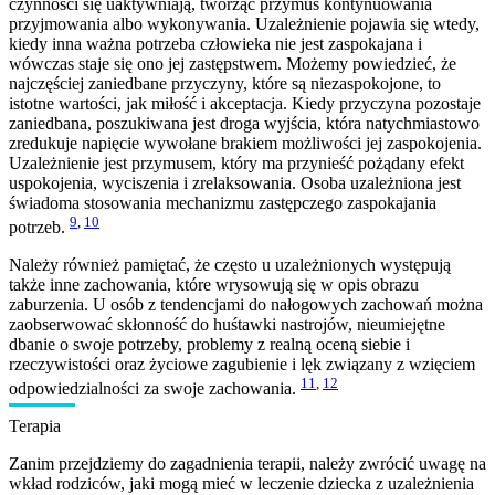
czynności się uaktywniają, tworząc przymus kontynuowania
przyjmowania albo wykonywania. Uzależnienie pojawia się wtedy,
kiedy inna ważna potrzeba człowieka nie jest zaspokajana i
wówczas staje się ono jej zastępstwem. Możemy powiedzieć, że
najczęściej zaniedbane przyczyny, które są niezaspokojone, to
istotne wartości, jak miłość i akceptacja. Kiedy przyczyna pozostaje
zaniedbana, poszukiwana jest droga wyjścia, która natychmiastowo
zredukuje napięcie wywołane brakiem możliwości jej zaspokojenia.
Uzależnienie jest przymusem, który ma przynieść pożądany efekt
uspokojenia, wyciszenia i zrelaksowania. Osoba uzależniona jest
świadoma stosowania mechanizmu zastępczego zaspokajania
9
,
10
potrzeb.
Należy również pamiętać, że często u uzależnionych występują
także inne zachowania, które wrysowują się w opis obrazu
zaburzenia. U osób z tendencjami do nałogowych zachowań można
zaobserwować skłonność do huśtawki nastrojów, nieumiejętne
dbanie o swoje potrzeby, problemy z realną oceną siebie i
rzeczywistości oraz życiowe zagubienie i lęk związany z wzięciem
11
,
12
odpowiedzialności za swoje zachowania.
Terapia
Zanim przejdziemy do zagadnienia terapii, należy zwrócić uwagę na
wkład rodziców, jaki mogą mieć w leczenie dziecka z uzależnienia