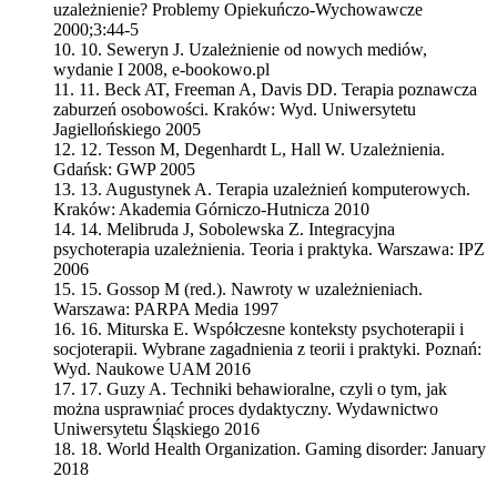
uzależnienie? Problemy Opiekuńczo-Wychowawcze
2000;3:44-5
10.
Seweryn J. Uzależnienie od nowych mediów,
wydanie I 2008, e-bookowo.pl
11.
Beck AT, Freeman A, Davis DD. Terapia poznawcza
zaburzeń osobowości. Kraków: Wyd. Uniwersytetu
Jagiellońskiego 2005
12.
Tesson M, Degenhardt L, Hall W. Uzależnienia.
Gdańsk: GWP 2005
13.
Augustynek A. Terapia uzależnień komputerowych.
Kraków: Akademia Górniczo-Hutnicza 2010
14.
Melibruda J, Sobolewska Z. Integracyjna
psychoterapia uzależnienia. Teoria i praktyka. Warszawa: IPZ
2006
15.
Gossop M (red.). Nawroty w uzależnieniach.
Warszawa: PARPA Media 1997
16.
Miturska E. Współczesne konteksty psychoterapii i
socjoterapii. Wybrane zagadnienia z teorii i praktyki. Poznań:
Wyd. Naukowe UAM 2016
17.
Guzy A. Techniki behawioralne, czyli o tym, jak
można usprawniać proces dydaktyczny. Wydawnictwo
Uniwersytetu Śląskiego 2016
18.
World Health Organization. Gaming disorder: January
2018