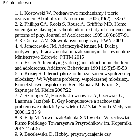
Piśmiennictwo
1.
Kostowski W. Podstawowe mechanizmy i teorie
uzależnień. Alkoholizm i Narkomania 2006;19(2):138-67
2.
Phillips CA, Rools S, Rouse A, Griffiths MD. Home
video game playing in schoolchildren: study of incidence and
patterns of play. Journal of Adolescence 1995;18(6):687-91
3.
Colman AM. Słownik psychologiczny. PWN 2009
4.
Jaraczewska JM, Adamczyk-Zientara M. Dialog
motywujący. Praca z osobami uzależnionymi behawioralnie.
Ministerstwo Zdrowia, PTTM 2015
5.
Fisher S. Identifying video game addiction in children
and adolescents. Addictive Behaviours 1994;19(5):545-53
6.
Koziej S. Internet jako źródło uzależnień współczesnej
młodzieży. W: Wybrane problemy współczesnej młodzieży.
Kontekst psychospołeczny. Red. Babiarz M, Koziej S,
Szpringer M. Kielce 2007;22
7.
Szpringer M, Horecka-Lewitowicz A, Czerwiak G,
Laurman-Jarząbek E. Gry komputerowe a zachowania
problemowe młodzieży w wieku 12-13 lat. Studia Medyczne
2008;12:35-9
8.
Filip M. Nowe uzależnienia XXI wieku. Wszechświat,
Pismo Polskiego Towarzystwa Przyrodników im. Kopernika
2013;11(4-6)
9.
Becelewska D. Hobby, przyzwyczajenie czy