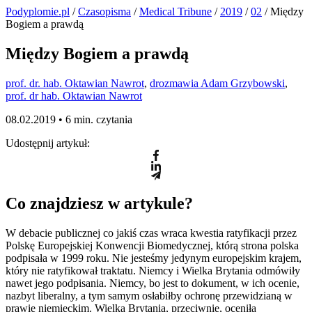
Podyplomie.pl
/
Czasopisma
/
Medical Tribune
/
2019
/
02
/ Między
Bogiem a prawdą
Między Bogiem a prawdą
prof. dr. hab. Oktawian Nawrot
,
drozmawia Adam Grzybowski
,
prof. dr hab. Oktawian Nawrot
08.02.2019 •
6 min. czytania
Udostępnij artykuł:
Co znajdziesz w artykule?
W debacie publicznej co jakiś czas wraca kwestia ratyfikacji przez
Polskę Europejskiej Konwencji Biomedycznej, którą strona polska
podpisała w 1999 roku. Nie jesteśmy jedynym europejskim krajem,
który nie ratyfikował traktatu. Niemcy i Wielka Brytania odmówiły
nawet jego podpisania. Niemcy, bo jest to dokument, w ich ocenie,
nazbyt liberalny, a tym samym osłabiłby ochronę przewidzianą w
prawie niemieckim. Wielka Brytania, przeciwnie, oceniła