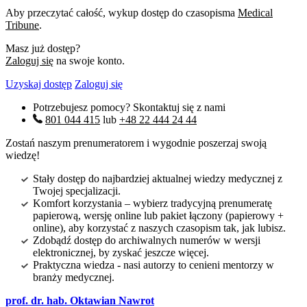
Aby przeczytać całość, wykup dostęp do czasopisma
Medical
Tribune
.
Masz już dostęp?
Zaloguj się
na swoje konto.
Uzyskaj dostęp
Zaloguj się
Potrzebujesz pomocy? Skontaktuj się z nami
801 044 415
lub
+48 22 444 24 44
Zostań naszym prenumeratorem i wygodnie poszerzaj swoją
wiedzę!
Stały dostęp do najbardziej aktualnej wiedzy medycznej z
Twojej specjalizacji.
Komfort korzystania – wybierz tradycyjną prenumeratę
papierową, wersję online lub pakiet łączony (papierowy +
online), aby korzystać z naszych czasopism tak, jak lubisz.
Zdobądź dostęp do archiwalnych numerów w wersji
elektronicznej, by zyskać jeszcze więcej.
Praktyczna wiedza - nasi autorzy to cenieni mentorzy w
branży medycznej.
prof. dr. hab. Oktawian Nawrot