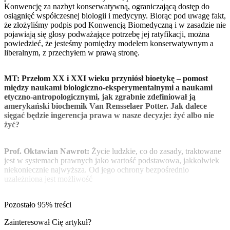
Konwencję za nazbyt konserwatywną, ograniczającą dostęp do
osiągnięć współczesnej biologii i medycyny. Biorąc pod uwagę fakt,
że złożyliśmy podpis pod Konwencją Biomedyczną i w zasadzie nie
pojawiają się głosy podważające potrzebę jej ratyfikacji, można
powiedzieć, że jesteśmy pomiędzy modelem konserwatywnym a
liberalnym, z przechyłem w prawą stronę.
MT: Przełom XX i XXI wieku przyniósł bioetykę – pomost
między naukami biologiczno-eksperymentalnymi a naukami
etyczno-antropologicznymi, jak zgrabnie zdefiniował ją
amerykański biochemik Van Rensselaer Potter. Jak dalece
sięgać będzie ingerencja prawa w nasze decyzje: żyć albo nie
żyć?
Prof. Oktawian Nawrot:
Życie ludzkie, co do zasady, traktowane
jest w systemach prawnych jako wartość podstawowa, jakkolwiek
niekoniecznie najwyższa. Od jego ochrony bezpośrednio
uzależniona jest możliwość
Pozostało 95% treści
Zainteresował Cię artykuł?