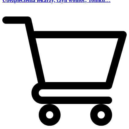
Ubezpieczenia lekarzy, czyli wolnoć, Tomku…