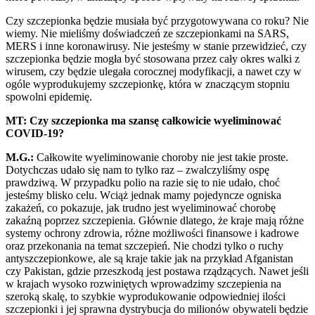
Czy szczepionka będzie musiała być przygotowywana co roku? Nie
wiemy. Nie mieliśmy doświadczeń ze szczepionkami na SARS,
MERS i inne koronawirusy. Nie jesteśmy w stanie przewidzieć, czy
szczepionka będzie mogła być stosowana przez cały okres walki z
wirusem, czy będzie ulegała corocznej modyfikacji, a nawet czy w
ogóle wyprodukujemy szczepionkę, która w znaczącym stopniu
spowolni epidemię.
MT: Czy szczepionka ma szansę całkowicie wyeliminować
COVID-19?
M.G.:
Całkowite wyeliminowanie choroby nie jest takie proste.
Dotychczas udało się nam to tylko raz – zwalczyliśmy ospę
prawdziwą. W przypadku polio na razie się to nie udało, choć
jesteśmy blisko celu. Wciąż jednak mamy pojedyncze ogniska
zakażeń, co pokazuje, jak trudno jest wyeliminować chorobę
zakaźną poprzez szczepienia. Głównie dlatego, że kraje mają różne
systemy ochrony zdrowia, różne możliwości finansowe i kadrowe
oraz przekonania na temat szczepień. Nie chodzi tylko o ruchy
antyszczepionkowe, ale są kraje takie jak na przykład Afganistan
czy Pakistan, gdzie przeszkodą jest postawa rządzących. Nawet jeśli
w krajach wysoko rozwiniętych wprowadzimy szczepienia na
szeroką skalę, to szybkie wyprodukowanie odpowiedniej ilości
szczepionki i jej sprawna dystrybucja do milionów obywateli będzie