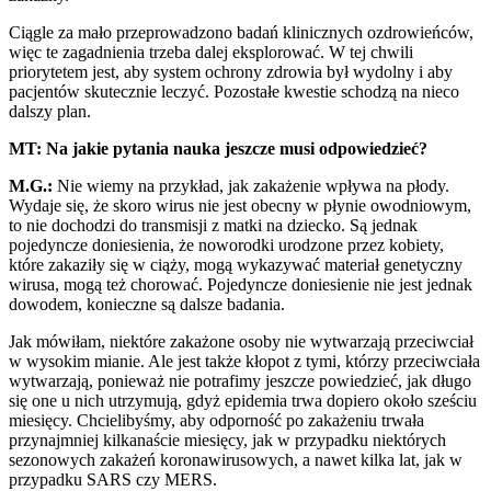
Ciągle za mało przeprowadzono badań klinicznych ozdrowieńców,
więc te zagadnienia trzeba dalej eksplorować. W tej chwili
priorytetem jest, aby system ochrony zdrowia był wydolny i aby
pacjentów skutecznie leczyć. Pozostałe kwestie schodzą na nieco
dalszy plan.
MT: Na jakie pytania nauka jeszcze musi odpowiedzieć?
M.G.:
Nie wiemy na przykład, jak zakażenie wpływa na płody.
Wydaje się, że skoro wirus nie jest obecny w płynie owodniowym,
to nie dochodzi do transmisji z matki na dziecko. Są jednak
pojedyncze doniesienia, że noworodki urodzone przez kobiety,
które zakaziły się w ciąży, mogą wykazywać materiał genetyczny
wirusa, mogą też chorować. Pojedyncze doniesienie nie jest jednak
dowodem, konieczne są dalsze badania.
Jak mówiłam, niektóre zakażone osoby nie wytwarzają przeciwciał
w wysokim mianie. Ale jest także kłopot z tymi, którzy przeciwciała
wytwarzają, ponieważ nie potrafimy jeszcze powiedzieć, jak długo
się one u nich utrzymują, gdyż epidemia trwa dopiero około sześciu
miesięcy. Chcielibyśmy, aby odporność po zakażeniu trwała
przynajmniej kilkanaście miesięcy, jak w przypadku niektórych
sezonowych zakażeń koronawirusowych, a nawet kilka lat, jak w
przypadku SARS czy MERS.