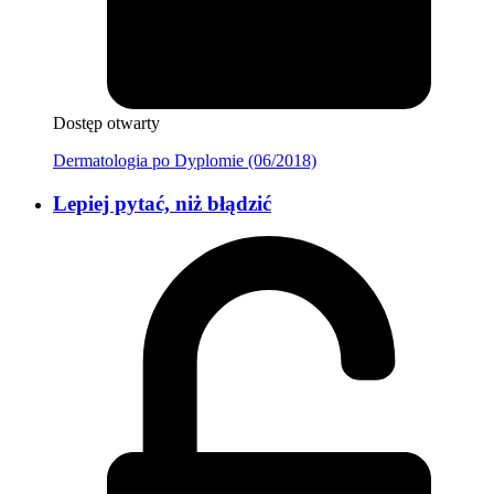
Dostęp otwarty
Dermatologia po Dyplomie (06/2018)
Lepiej pytać, niż błądzić