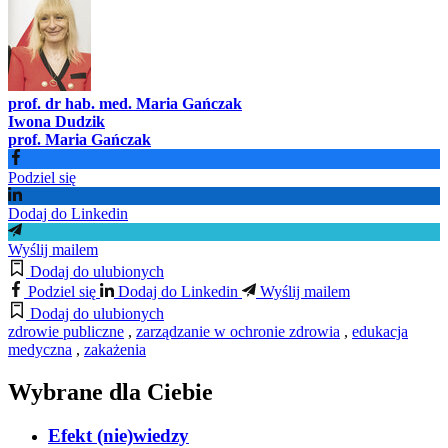
prof. dr hab. med. Maria Gańczak
Iwona Dudzik
prof. Maria Gańczak
Podziel się
Dodaj do Linkedin
Wyślij mailem
Dodaj do ulubionych
Podziel się
Dodaj do Linkedin
Wyślij mailem
Dodaj do ulubionych
zdrowie publiczne
,
zarządzanie w ochronie zdrowia
,
edukacja
medyczna
,
zakażenia
Wybrane dla Ciebie
Efekt (nie)wiedzy