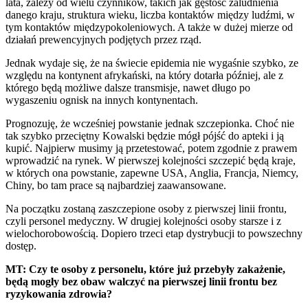
lata, zależy od wielu czynników, takich jak gęstość zaludnienia
danego kraju, struktura wieku, liczba kontaktów między ludźmi, w
tym kontaktów międzypokoleniowych. A także w dużej mierze od
działań prewencyjnych podjętych przez rząd.
Jednak wydaje się, że na świecie epidemia nie wygaśnie szybko, ze
względu na kontynent afrykański, na który dotarła później, ale z
którego będą możliwe dalsze transmisje, nawet długo po
wygaszeniu ognisk na innych kontynentach.
Prognozuję, że wcześniej powstanie jednak szczepionka. Choć nie
tak szybko przeciętny Kowalski będzie mógł pójść do apteki i ją
kupić. Najpierw musimy ją przetestować, potem zgodnie z prawem
wprowadzić na rynek. W pierwszej kolejności szczepić będą kraje,
w których ona powstanie, zapewne USA, Anglia, Francja, Niemcy,
Chiny, bo tam prace są najbardziej zaawansowane.
Na początku zostaną zaszczepione osoby z pierwszej linii frontu,
czyli personel medyczny. W drugiej kolejności osoby starsze i z
wielochorobowością. Dopiero trzeci etap dystrybucji to powszechny
dostęp.
MT: Czy te osoby z personelu, które już przebyły zakażenie,
będą mogły bez obaw walczyć na pierwszej linii frontu bez
ryzykowania zdrowia?