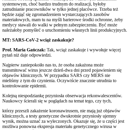
systemowym, choć bardzo trudnym do realizacji, byłoby
zatrudnianie pracowników w tylko jednej placówce. Trzeba też
będzie zająć się zgromadzeniem wystarczających zasobów
materiałowych, mam tu na myśli barierowe środki ochronne, żeby
medycy stawali do walki w pełnym zabezpieczeniu. Być może
należałoby pomyśleć o uruchomieniu własnych linii produkcyjnych.
MT: SARS-CoV-2 wciąż zaskakuje?
Prof. Maria Gańczak:
Tak, wciąż zaskakuje i wywołuje więcej
pytań niż daje odpowiedzi.
Najpierw zaniepokoiło nas to, że osoba zakażona może
transmitować wirus jeszcze dzień-dwa dni przed pojawieniem się
objawów klinicznych. W przypadku SARS czy MERS nie
mieliśmy z tym do czynienia. Oczywiście znacznie utrudnia to
kontrolowanie epidemii.
Kolejną niespodziankę przyniosła obserwacja rekonwalescentów.
Naukowcy ścierali się w poglądach na temat tego, czy tych,
którzy przeszli zakażenie koronawirusem, nie mają już objawów
klinicznych, a testy genetyczne dwukrotnie przyniosły ujemny
wynik, można uznać za wyleczonych. Okazuje się, że u części jest
możliwa ponowna ekspresja materiału genetycznego wirusa w