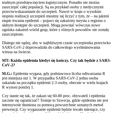
trudnym przedsięwzięciem logistycznym. Ponadto nie można
zaszczepić całej populacji. Są na przykład osoby z medycznymi
przeciwwskazaniami do szczepień. Nawet w kraju o wysokim
stopniu realizacji szczepień musimy się liczyć z tym, że – na jakimś
etapie trwania epidemii – pojawi się zakażony turysta z regionu o
słabym dostępie do szczepień. Mogą powstać wówczas nowe
ogniska zakażeń wśród grup, które z różnych powodów nie zostały
zaszczepione.
Dlatego nie sądzę, aby w najbliższym czasie szczepionka przeciwko
SARS-CoV-2 doprowadziła do całkowitego wyeliminowania
wirusa na świecie.
MT: Każda epidemia kiedyś się kończy. Czy tak będzie z SARS-
CoV-2?
M.G.:
Epidemia wygasa, gdy podstawowa liczba odtwarzania R
jest mniejsza niż 1. W przypadku SARS-CoV-2 jedna osoba
zakażała na początku epidemii 2-3 osoby, obecnie w wielu krajach
R wynosi poniżej 1.
Czy stanie się tak, że zakazi się 60-80 proc. obywateli i epidemia
zacznie się ograniczać? Testuje to Szwecja, gdzie epidemia nie jest
intensywnie tłumiona za pomocą powszechnie uznanych metod
prewencji. Czy wygaszanie epidemii będzie trwało miesiące, czy