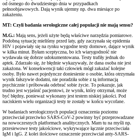
od ósmego do dwudziestego dnia w przypadkach
pełnoobjawowych. Dają wynik ujemny np. dwa miesiące po
zakażeniu.
MT: Czyli badania serologiczne całej populacji nie mają sensu?
M.G.:
Mają sens, jeżeli użyte będą właściwe narzędzia pomiarowe.
Podobną sytuację mieliśmy przed laty, gdy zaczynała się epidemia
HIV i pojawiały się na rynku wygodne testy domowe, dające wynik
w kilka minut. Byłam sceptyczna, bo ich wiarygodność nie
wydawała się dobrze udokumentowana. Testy trafiły jednak do
aptek. Zdarzało się, że błędnie wykazywały, że dana osoba nie jest
zakażona. W konsekwencji taki człowiek mógł zakażać kolejne
osoby. Było nawet pojedyncze doniesienie o osobie, która otrzymała
wynik fałszywie dodatni, nie poradziła sobie z tą informacją
psychicznie i próbowała odebrać sobie życie. To pokazuje, jak
trudno jest wyjaśnić pacjentowi, że wynik, który otrzymał, może
być błędny, ponieważ wykonany jest testem niskiej jakości. Pod
naciskiem wielu organizacji testy te zostały w końcu wycofane.
W badaniach serologicznych populacji oznaczenia poziomu
przeciwciał przeciwko SARS-CoV-2 powinny być przeprowadzane
na nowoczesnych platformach analitycznych. Mam tu na myśli np.
przesiewowe testy jakościowe, wykrywające łącznie przeciwciała
IgM i IgG. Z kolei ilościowe oznaczenie przeciwciał anty-SARS-