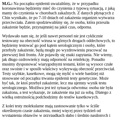
M.G.:
Na początku epidemii uważaliśmy, że w przypadku
koronawirusa będziemy mieć do czynienia z typową sytuacją, z jaką
mamy do czynienia w chorobach zakaźnych. Z danych płynących z
Chin wynikało, że po 7-10 dniach od zakażenia organizm wytwarza
przeciwciała. Zatem spodziewaliśmy się, że osoba, która przeszła
zakażenie będzie, przynajmniej na jakiś czas, odporna.
Wydawało nam się, że jeśli nawet personel nie jest cyklicznie
testowany na obecność wirusa w górnych drogach oddechowych, to
będziemy testować go pod kątem serologicznym i osoby, które
przebyły zakażenie, będą mogły po wyzdrowieniu pracować na
pierwszej linii frontu. Ale pojawiły się znaki zapytania. Nie wiemy,
jak długo ozdrowieńcy mają odporność na reinfekcję. Ponadto
musimy dysponować wiarygodnymi testami, które są wysoce czułe
oraz swoiste i w sposób właściwy wykrywają obecność przeciwciał.
Testy szybkie, kasetkowe, mogą się mylić o wiele bardziej niż
stosowane od początku trwania epidemii testy genetyczne. Może
być tak, że ktoś przebył zakażenie, lecz ma ujemny wynik testu
serologicznego. Możliwa jest też sytuacja odwrotna: osoba nie była
zakażona, a test wykazuje, że zakażenie ma już za sobą. Dlatego z
wielką ostrożnością podchodzimy do testów kasetkowych.
Z kolei testy molekularne mają zastosowanie tylko w ściśle
określonym czasie zakażenia, mniej więcej przez tydzień od
wystąpienia objawów w przypadkach słabo i średnio nasilonych i