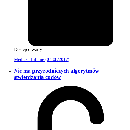
Dostęp otwarty
Medical Tribune (07-08/2017)
Nie ma przyrodniczych algorytmów
stwierdzania cudów