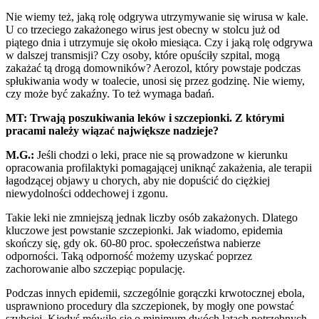
Nie wiemy też, jaką rolę odgrywa utrzymywanie się wirusa w kale.
U co trzeciego zakażonego wirus jest obecny w stolcu już od
piątego dnia i utrzymuje się około miesiąca. Czy i jaką rolę odgrywa
w dalszej transmisji? Czy osoby, które opuściły szpital, mogą
zakażać tą drogą domowników? Aerozol, który powstaje podczas
spłukiwania wody w toalecie, unosi się przez godzinę. Nie wiemy,
czy może być zakaźny. To też wymaga badań.
MT: Trwają poszukiwania leków i szczepionki. Z którymi
pracami należy wiązać największe nadzieje?
M.G.:
Jeśli chodzi o leki, prace nie są prowadzone w kierunku
opracowania profilaktyki pomagającej uniknąć zakażenia, ale terapii
łagodzącej objawy u chorych, aby nie dopuścić do ciężkiej
niewydolności oddechowej i zgonu.
Takie leki nie zmniejszą jednak liczby osób zakażonych. Dlatego
kluczowe jest powstanie szczepionki. Jak wiadomo, epidemia
skończy się, gdy ok. 60-80 proc. społeczeństwa nabierze
odporności. Taką odporność możemy uzyskać poprzez
zachorowanie albo szczepiąc populację.
Podczas innych epidemii, szczególnie gorączki krwotocznej ebola,
usprawniono procedury dla szczepionek, by mogły one powstać
szybciej. Kiedyś mówiło się o minimum dwóch latach potrzebnych