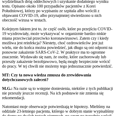
wydzielinach dróg oddechowych i uzyskanie dodatniego wyniku
testu. Opisano około 100 przypadków pacjentów z Korei
Południowej, którzy po wypisaniu ze szpitala albo wrócili z
objawami COVID-19, albo przynajmniej stwierdzono u nich
obecność wirusa w testach.
Kolejnym faktem jest to, że część osób, które po przejściu COVID-
19 wyzdrowiały, może wykazywać w organizmie bardzo niskie
miana przeciwciał przeciwko koronawirusowi. Zatem czy i kiedy
możliwa jest reinfekcja? Niestety, choć ozdrowieńców jest już
wielu, nie do końca można powiedzieć, jak długo są oni odporni na
ponowne zakażenie SARS-CoV-2. W praktyce ma to ogromne
znaczenie. Wydawało się nam, że osoby, które zachorowały lub
przeszły zakażenie bezobjawowo, będą mogły bezpiecznie wrócić
do pracy. W tej chwili nie możemy tego jednoznacznie potwierdzić.
MT: Czy ta nowa wiedza zmusza do zrewidowania
dotychczasowych zaleceń?
M.G.:
Na razie są to wstępne doniesienia, niektóre z tych publikacji
nie przeszły jeszcze recenzji. Na ich podstawie nie zmienia się
rekomendacji.
Natomiast moje obserwacje potwierdzają te hipotezy. Mieliśmy na
oddziale 23-letniego pacjenta, którego w dobrym stanie wypisaliśmy
do domu po dwóch testach ujemnych, po czym po tygodniu wrócił