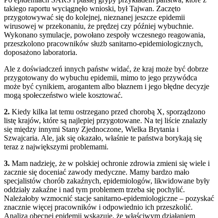
takiego raportu wyciągnęło wnioski, był Tajwan. Zaczęto
przygotowywać się do kolejnej, nieznanej jeszcze epidemii
wirusowej w przekonaniu, że prędzej czy później wybuchnie.
Wykonano symulacje, powołano zespoły wczesnego reagowania,
przeszkolono pracowników służb sanitarno-epidemiologicznych,
doposażono laboratoria.
Ale z doświadczeń innych państw widać, że kraj może być dobrze
przygotowany do wybuchu epidemii, mimo to jego przywódca
może być cynikiem, arogantem albo błaznem i jego błędne decyzje
mogą społeczeństwo wiele kosztować.
2.
Kiedy kilka lat temu ostrzegano przed chorobą X, sporządzono
listę krajów, które są najlepiej przygotowane. Na tej liście znalazły
się między innymi Stany Zjednoczone, Wielka Brytania i
Szwajcaria. Ale, jak się okazało, właśnie te państwa borykają się
teraz z największymi problemami.
3.
Mam nadzieję, że w polskiej ochronie zdrowia zmieni się wiele i
zacznie się doceniać zawody medyczne. Mamy bardzo mało
specjalistów chorób zakaźnych, epidemiologów, likwidowane były
oddziały zakaźne i nad tym problemem trzeba się pochylić.
Należałoby wzmocnić stacje sanitarno-epidemiologiczne – pozyskać
znacznie więcej pracowników i odpowiednio ich przeszkolić.
Analiza obecnej epidemii wskazuje, że właściwym działaniem