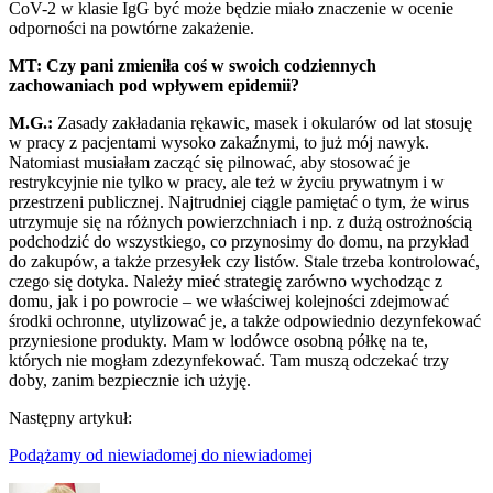
CoV-2 w klasie IgG być może będzie miało znaczenie w ocenie
odporności na powtórne zakażenie.
MT: Czy pani zmieniła coś w swoich codziennych
zachowaniach pod wpływem epidemii?
M.G.:
Zasady zakładania rękawic, masek i okularów od lat stosuję
w pracy z pacjentami wysoko zakaźnymi, to już mój nawyk.
Natomiast musiałam zacząć się pilnować, aby stosować je
restrykcyjnie nie tylko w pracy, ale też w życiu prywatnym i w
przestrzeni publicznej. Najtrudniej ciągle pamiętać o tym, że wirus
utrzymuje się na różnych powierzchniach i np. z dużą ostrożnością
podchodzić do wszystkiego, co przynosimy do domu, na przykład
do zakupów, a także przesyłek czy listów. Stale trzeba kontrolować,
czego się dotyka. Należy mieć strategię zarówno wychodząc z
domu, jak i po powrocie – we właściwej kolejności zdejmować
środki ochronne, utylizować je, a także odpowiednio dezynfekować
przyniesione produkty. Mam w lodówce osobną półkę na te,
których nie mogłam zdezynfekować. Tam muszą odczekać trzy
doby, zanim bezpiecznie ich użyję.
Następny artykuł:
Podążamy od niewiadomej do niewiadomej