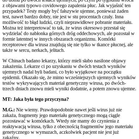
z objawami typowo covidowego zapalenia płuc. Jak wyjaśnić ten
przypadek? Testy mogły być fałszywie ujemne, ponieważ żaden
test, nawet bardzo dobry, nie jest w stu procentach czuły. Inna
możliwość to błąd ludzki, czyli nieprawidłowe pobranie materiału.
Można też interpretować to tak, że wirus okresowo przestał się
wydzielać do nabłonka górnych dróg oddechowych, ale pozostał w
formie latentnej w innych obszarach organizmu. Komórki
receptorowe dla wirusa znajdują się nie tylko w tkance płucnej, ale
także w sercu, nerkach, jelitach.
W Chinach badano lekarzy, którzy mieli słabo nasilone objawy
zakażenia. Lekarze ci po uzyskaniu w dwóch testach wyników
ujemnych nadal byli badani, co było wyjątkowe na początku
epidemii. Okazało się, że mimo wcześniejszych ujemnych wyników
testów wykrywających materiał genetyczny wirusa, po dwóch-
trzech dniach znowu mieli wyniki dodatnie, a potem znowu ujemne.
MT: Jaka była tego przyczyna?
M.G.:
Nie wiemy. Prawdopodobnie nawet jeśli wirus już nie
zakaża, fragmenty jego materiału genetycznego mogą ciągle
pozostawać w komórkach. Wtedy nie mamy do czynienia z
reaktywacją wirusa, tylko z obecnością fragmentów jego materiału
genetycznego w wymazach, aczkolwiek pacjent nie jest już
zakaźny.