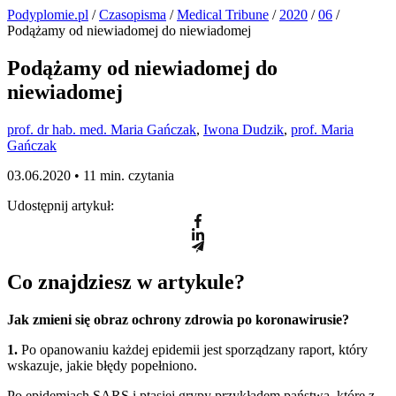
Podyplomie.pl
/
Czasopisma
/
Medical Tribune
/
2020
/
06
/
Podążamy od niewiadomej do niewiadomej
Podążamy od niewiadomej do
niewiadomej
prof. dr hab. med. Maria Gańczak
,
Iwona Dudzik
,
prof. Maria
Gańczak
03.06.2020 •
11 min. czytania
Udostępnij artykuł:
Co znajdziesz w artykule?
Jak zmieni się obraz ochrony zdrowia po koronawirusie?
1.
Po opanowaniu każdej epidemii jest sporządzany raport, który
wskazuje, jakie błędy popełniono.
Po epidemiach SARS i ptasiej grypy przykładem państwa, które z