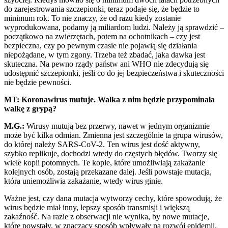
do zarejestrowania szczepionki, teraz podaje się, że będzie to
minimum rok. To nie znaczy, że od razu kiedy zostanie
wyprodukowana, podamy ją miliardom ludzi. Należy ją sprawdzić –
początkowo na zwierzętach, potem na ochotnikach – czy jest
bezpieczna, czy po pewnym czasie nie pojawią się działania
niepożądane, w tym zgony. Trzeba też zbadać, jaka dawka jest
skuteczna. Na pewno rządy państw ani WHO nie zdecydują się
udostępnić szczepionki, jeśli co do jej bezpieczeństwa i skuteczności
nie będzie pewności.
MT: Koronawirus mutuje. Walka z nim będzie przypominała
walkę z grypą?
M.G.:
Wirusy mutują bez przerwy, nawet w jednym organizmie
może być kilka odmian. Zmienna jest szczególnie ta grupa wirusów,
do której należy SARS-CoV-2. Ten wirus jest dość aktywny,
szybko replikuje, dochodzi wtedy do częstych błędów. Tworzy się
wiele kopii potomnych. Te kopie, które umożliwiają zakażanie
kolejnych osób, zostają przekazane dalej. Jeśli powstaje mutacja,
która uniemożliwia zakażanie, wtedy wirus ginie.
Ważne jest, czy dana mutacja wytworzy cechy, które spowodują, że
wirus będzie miał inny, lepszy sposób transmisji i większą
zakaźność. Na razie z obserwacji nie wynika, by nowe mutacje,
które powstały, w znaczący sposób wpływały na rozwój epidemii.