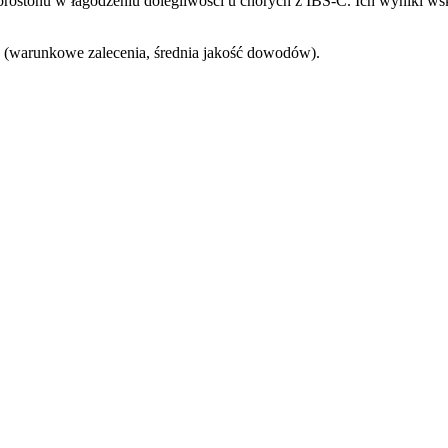
ostonu w łagodzeniu dolegliwości u chorych z IBS-C. Ich wyniki wska
 (warunkowe zalecenia, średnia jakość dowodów).