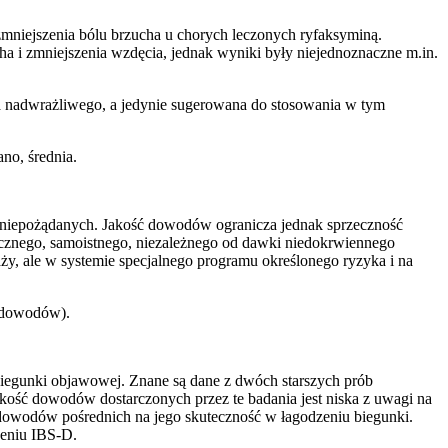
mniejszenia bólu brzucha u chorych leczonych ryfaksyminą.
a i zmniejszenia wzdęcia, jednak wyniki były niejednoznaczne m.in.
ta nadwrażliwego, a jedynie sugerowana do stosowania w tym
no, średnia.
ń niepożądanych. Jakość dowodów ogranicza jednak sprzeczność
atycznego, samoistnego, niezależnego od dawki niedokrwiennego
aży, ale w systemie specjalnego programu określonego ryzyka i na
ć dowodów).
biegunki objawowej. Znane są dane z dwóch starszych prób
kość dowodów dostarczonych przez te badania jest niska z uwagi na
 dowodów pośrednich na jego skuteczność w łagodzeniu biegunki.
zeniu IBS-D.