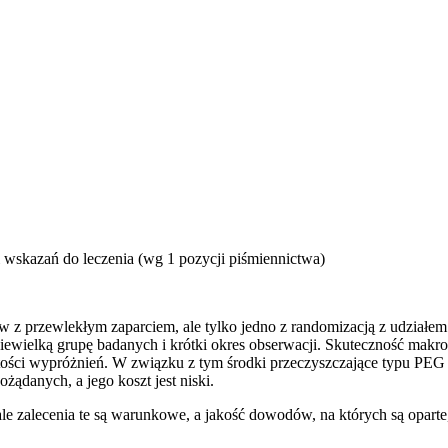
wskazań do leczenia (wg 1 pozycji piśmiennictwa)
z przewlekłym zaparciem, ale tylko jedno z randomizacją z udziałem
a niewielką grupę badanych i krótki okres obserwacji. Skuteczność ma
stości wypróżnień. W związku z tym środki przeczyszczające typu PE
ądanych, a jego koszt jest niski.
 zalecenia te są warunkowe, a jakość dowodów, na których są oparte,