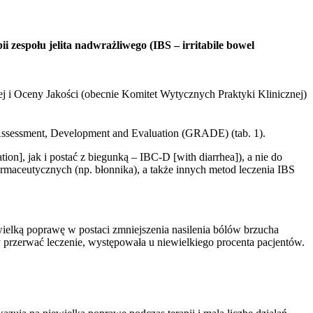
zespołu jelita nadwrażliwego (IBS – irritabile bowel
 i Oceny Jakości (obecnie Komitet Wytycznych Praktyki Klinicznej)
sessment, Development and Evaluation (GRADE) (tab. 1).
n], jak i postać z biegunką – IBC-D [with diarrhea]), a nie do
rmaceutycznych (np. błonnika), a także innych metod leczenia IBS
elką poprawę w postaci zmniejszenia nasilenia bólów brzucha
 przerwać leczenie, występowała u niewielkiego procenta pacjentów.