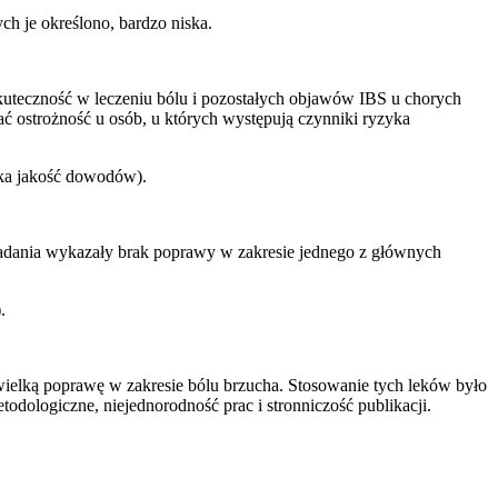
h je określono, bardzo niska.
skuteczność w leczeniu bólu i pozostałych objawów IBS u chorych
ać ostrożność u osób, u których występują czynniki ryzyka
ska jakość dowodów).
badania wykazały brak poprawy w zakresie jednego z głównych
.
ielką poprawę w zakresie bólu brzucha. Stosowanie tych leków było
dologiczne, niejednorodność prac i stronniczość publikacji.