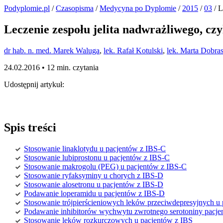
Podyplomie.pl
/
Czasopisma
/
Medycyna po Dyplomie
/
2015
/
03
/ L
Leczenie zespołu jelita nadwrażliwego, cz
dr hab. n. med. Marek Waluga
,
lek. Rafał Kotulski
,
lek. Marta Dobra
24.02.2016 •
12 min. czytania
Udostępnij artykuł:
Spis treści
Stosowanie linaklotydu u pacjentów z IBS-C
Stosowanie lubiprostonu u pacjentów z IBS-C
Stosowanie makrogolu (PEG) u pacjentów z IBS-C
Stosowanie ryfaksyminy u chorych z IBS-D
Stosowanie alosetronu u pacjentów z IBS-D
Podawanie loperamidu u pacjentów z IBS-D
Stosowanie trójpierścieniowych leków przeciwdepresyjnych u
Podawanie inhibitorów wychwytu zwrotnego serotoniny pacje
Stosowanie leków rozkurczowych u pacjentów z IBS