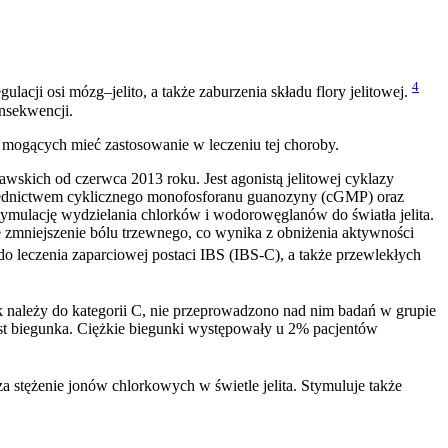
4
lacji osi mózg–jelito, a także zaburzenia składu flory jelitowej.
nsekwencji.
mogących mieć zastosowanie w leczeniu tej choroby.
wskich od czerwca 2013 roku. Jest agonistą jelitowej cyklazy
średnictwem cyklicznego monofosforanu guanozyny (cGMP) oraz
ymulację wydzielania chlorków i wodorowęglanów do światła jelita.
e zmniejszenie bólu trzewnego, co wynika z obniżenia aktywności
do leczenia zaparciowej postaci IBS (IBS-C), a także przewlekłych
Lek należy do kategorii C, nie przeprowadzono nad nim badań w grupie
st biegunka. Ciężkie biegunki występowały u 2% pacjentów
a stężenie jonów chlorkowych w świetle jelita. Stymuluje także