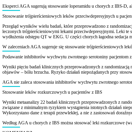
Eksperci AGA sugerują stosowanie loperamidu u chorych z IBS-D, al
Stosowanie trójpierścieniowych leków przeciwdepresyjnych u pacje
Przegląd wyników wielu badań, które przeprowadzono z randomizacją
leczonych trójpierścieniowymi lekami przeciwdepresyjnymi. Leki te s
wydłużenia odstępu QT w EKG. U części chorych łagodna sedacja mo
W zaleceniach AGA sugeruje się stosowanie trójpierścieniowych le
Podawanie inhibitorów wychwytu zwrotnego serotoniny pacjentom 
Wyniki pięciu badań klinicznych przeprowadzonych z randomizacją 
objawów – bólu brzucha. Ryzyko działań niepożądanych przy stosowa
AGA nie zaleca stosowania inhibitorów wychwytu zwrotnego seroton
Stosowanie leków rozkurczowych u pacjentów z IBS
Wyniki metaanalizy 22 badań klinicznych przeprowadzonych z rando
związane z minimalnym ryzykiem wystąpienia istotnych działań niepo
Wykorzystano dane z terapii przewlekłej, a nie z zastosowań doraźny
Według AGA u chorych z IBS można stosować leki rozkurczowe (wa