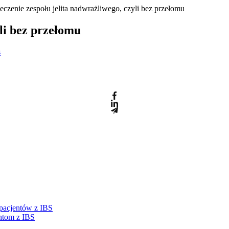
eczenie zespołu jelita nadwrażliwego, czyli bez przełomu
yli bez przełomu
s
 pacjentów z IBS
ntom z IBS