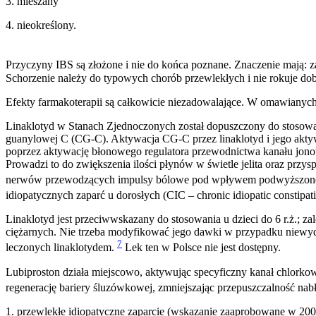
3. mieszany
4. nieokreślony.
Przyczyny IBS są złożone i nie do końca poznane. Znaczenie mają: zabu
Schorzenie należy do typowych chorób przewlekłych i nie rokuje do
Efekty farmakoterapii są całkowicie niezadowalające. W omawianyc
Linaklotyd w Stanach Zjednoczonych został dopuszczony do stosowani
guanylowej C (CG-C). Aktywacja CG-C przez linaklotyd i jego akt
poprzez aktywację błonowego regulatora przewodnictwa kanału jonow
Prowadzi to do zwiększenia ilości płynów w świetle jelita oraz prz
nerwów przewodzących impulsy bólowe pod wpływem podwyższon
idiopatycznych zaparć u dorosłych (CIC – chronic idiopatic constipat
Linaklotyd jest przeciwwskazany do stosowania u dzieci do 6 r.ż.; z
ciężarnych. Nie trzeba modyfikować jego dawki w przypadku niewyd
7
leczonych linaklotydem.
Lek ten w Polsce nie jest dostępny.
Lubiproston działa miejscowo, aktywując specyficzny kanał chlorkow
regenerację bariery śluzówkowej, zmniejszając przepuszczalność nab
1. przewlekłe idiopatyczne zaparcie (wskazanie zaaprobowane w 200