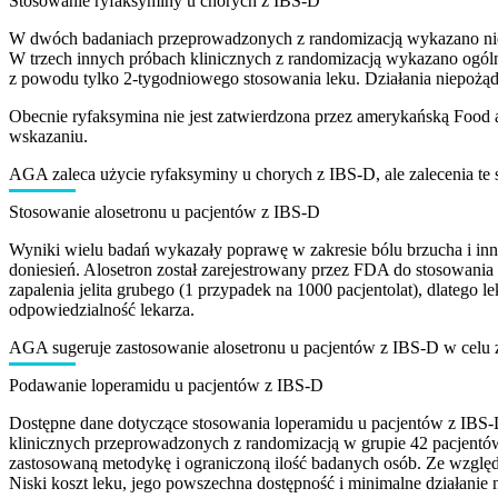
Stosowanie ryfaksyminy u chorych z IBS-D
W dwóch badaniach przeprowadzonych z randomizacją wykazano niewie
W trzech innych próbach klinicznych z randomizacją wykazano ogóln
z powodu tylko 2-tygodniowego stosowania leku. Działania niepożąda
Obecnie ryfaksymina nie jest zatwierdzona przez amerykańską Food a
wskazaniu.
AGA zaleca użycie ryfaksyminy u chorych z IBS-D, ale zalecenia te
Stosowanie alosetronu u pacjentów z IBS-D
Wyniki wielu badań wykazały poprawę w zakresie bólu brzucha i in
doniesień. Alosetron został zarejestrowany przez FDA do stosowania
zapalenia jelita grubego (1 przypadek na 1000 pacjentolat), dlatego
odpowiedzialność lekarza.
AGA sugeruje zastosowanie alosetronu u pacjentów z IBS-D w celu
Podawanie loperamidu u pacjentów z IBS-D
Dostępne dane dotyczące stosowania loperamidu u pacjentów z IBS-D
klinicznych przeprowadzonych z randomizacją w grupie 42 pacjentów
zastosowaną metodykę i ograniczoną ilość badanych osób. Ze względ
Niski koszt leku, jego powszechna dostępność i minimalne działani