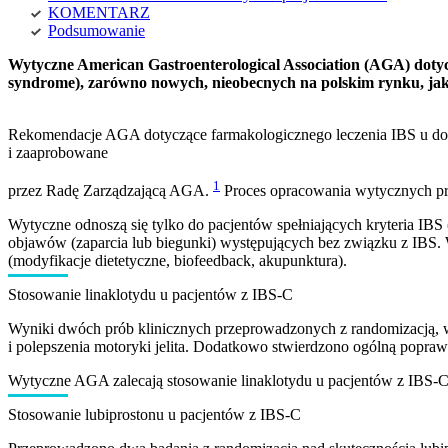
KOMENTARZ
Podsumowanie
Wytyczne American Gastroenterological Association (AGA) dotycz
syndrome), zarówno nowych, nieobecnych na polskim rynku, jak i
Rekomendacje AGA dotyczące farmakologicznego leczenia IBS u doro
i zaaprobowane
1
przez Radę Zarządzającą AGA.
Proces opracowania wytycznych pr
Wytyczne odnoszą się tylko do pacjentów spełniających kryteria IBS 
objawów (zaparcia lub biegunki) występujących bez związku z IBS. 
(modyfikacje dietetyczne, biofeedback, akupunktura).
Stosowanie linaklotydu u pacjentów z IBS-C
Wyniki dwóch prób klinicznych przeprowadzonych z randomizacją, w
i polepszenia motoryki jelita. Dodatkowo stwierdzono ogólną popraw
Wytyczne AGA zalecają stosowanie linaklotydu u pacjentów z IBS-
Stosowanie lubiprostonu u pacjentów z IBS-C