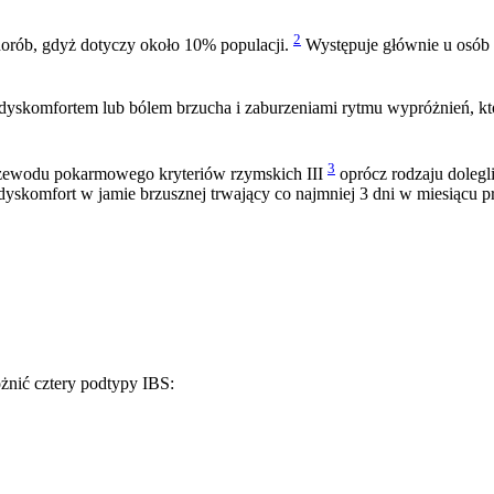
2
chorób, gdyż dotyczy około 10% populacji.
Występuje głównie u osób mł
 się dyskomfortem lub bólem brzucha i zaburzeniami rytmu wypróżnień,
3
zewodu pokarmowego kryteriów rzymskich III
oprócz rodzaju dolegl
 dyskomfort w jamie brzusznej trwający co najmniej 3 dni w miesiącu p
nić cztery podtypy IBS: