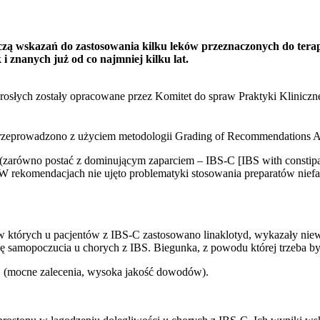
ą wskazań do zastosowania kilku leków przeznaczonych do terapii 
 znanych już od co najmniej kilku lat.
słych zostały opracowane przez Komitet do spraw Praktyki Klinicznej
zeprowadzono z użyciem metodologii Grading of Recommendations As
(zarówno postać z dominującym zaparciem – IBS-C [IBS with constipatio
W rekomendacjach nie ujęto problematyki stosowania preparatów niefa
 których u pacjentów z IBS-C zastosowano linaklotyd, wykazały niewi
ę samopoczucia u chorych z IBS. Biegunka, z powodu której trzeba by
C (mocne zalecenia, wysoka jakość dowodów).