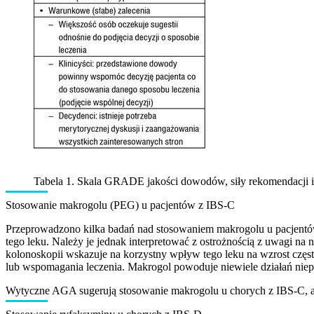
Tabela 1. Skala GRADE jakości dowodów, siły rekomendacji i 
Stosowanie makrogolu (PEG) u pacjentów z IBS-C
Przeprowadzono kilka badań nad stosowaniem makrogolu u pacjentów 
tego leku. Należy je jednak interpretować z ostrożnością z uwagi n
kolonoskopii wskazuje na korzystny wpływ tego leku na wzrost czę
lub wspomagania leczenia. Makrogol powoduje niewiele działań niepoż
Wytyczne AGA sugerują stosowanie makrogolu u chorych z IBS-C, ale