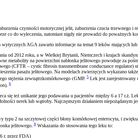
rzenia czynności motorycznej jelit, zaburzenia czucia trzewnego i regu
brze co do wyleczenia, natomiast nigdy nie prowadzi do poważnych ko
h wytycznych AGA zawarto informacje na temat 9 leków mających lub 
a od 2012 roku, a w Wielkiej Brytanii, Niemczech i krajach skandyna
ywne metabolity na powierzchni nabłonka jelitowego powoduje za po
ego (CFTR – cystic fibrosis transmembrane conductance regulator) st
yspieszenia pasażu jelitowego. Na modelach zwierzęcych wykazano takż
5
ego stężenia zewnątrzkomórkowego cGMP.
Lek jest zarejestrowany 
6
ion).
aleca się też unikanie jego podawania u pacjentów między 6 a 17 r.ż. 
olności nerek lub wątroby. Najczęstszym działaniem niepożądanym je
y typu 2 na szczytowej części błony komórkowej enterocyta, i zwiększ
8
łonka jelitowego.
Wskazania do stosowania tego leku to:
6 r. przez FDA)