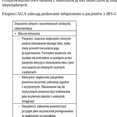
Przeprowadzono dwa badania z randomizacją nad skutecznością lubipr
niepożądanych.
Eksperci AGA zalecają podawanie lubiprostonu u pacjentów z IBS-C