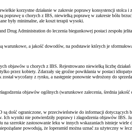
lkie korzystne działanie w zakresie poprawy konsystencji stolca i z
ą poprawę u chorych z IBS, niewielką poprawę w zakresie bólu brzuch
ne były minimalne, ale koszt terapii wysoki.
nd Drug Administration do leczenia biegunkowej postaci zespołu jeli
 są warunkowe, a jakość dowodów, na podstawie których je sformułowa
nych objawów u chorych z IBS. Rejestrowano niewielką liczbę działa
 tylko przez kobiety. Zdarzały się groźne powikłania w postaci idiop
 lek został wycofany z rynku, a następnie ponownie wdrożony do sprzed
 złagodzenia objawów ogólnych (warunkowe zalecenia, średnia jakoś
 są dość ograniczone, w przeciwieństwie do informacji dotyczących 
. Ich wyniki nie potwierdziły poprawy i złagodzenia objawów IBS. Ja
u na szerokie zastosowanie leku w innych wskazaniach istnieje wiele
e niepożądane powodują, że loperamid można uznać za użyteczny w lec