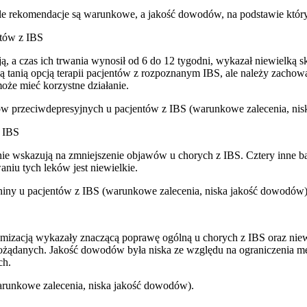
e rekomendacje są warunkowe, a jakość dowodów, na podstawie któryc
ntów z IBS
, a czas ich trwania wynosił od 6 do 12 tygodni, wykazał niewielką 
ą tanią opcją terapii pacjentów z rozpoznanym IBS, ale należy zachow
że mieć korzystne działanie.
ków przeciwdepresyjnych u pacjentów z IBS (warunkowe zalecenia, ni
z IBS
nie wskazują na zmniejszenie objawów u chorych z IBS. Cztery inne 
niu tych leków jest niewielkie.
iny u pacjentów z IBS (warunkowe zalecenia, niska jakość dowodów)
mizacją wykazały znaczącą poprawę ogólną u chorych z IBS oraz niew
żądanych. Jakość dowodów była niska ze względu na ograniczenia meto
ch.
runkowe zalecenia, niska jakość dowodów).