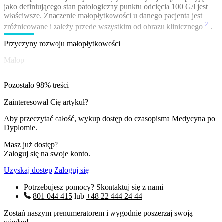
jako definiującego stan patologiczny punktu odcięcia 100 G/l jest
właściwsze. Znaczenie małopłytkowości u danego pacjenta jest
2
zróżnicowane i zależy przede wszystkim od obrazu klinicznego
.
Przyczyny rozwoju małopłytkowości
Małop
Pozostało 98% treści
Zainteresował Cię artykuł?
Aby przeczytać całość, wykup dostęp do czasopisma
Medycyna po
Dyplomie
.
Masz już dostęp?
Zaloguj się
na swoje konto.
Uzyskaj dostęp
Zaloguj się
Potrzebujesz pomocy? Skontaktuj się z nami
801 044 415
lub
+48 22 444 24 44
Zostań naszym prenumeratorem i wygodnie poszerzaj swoją
wiedzę!