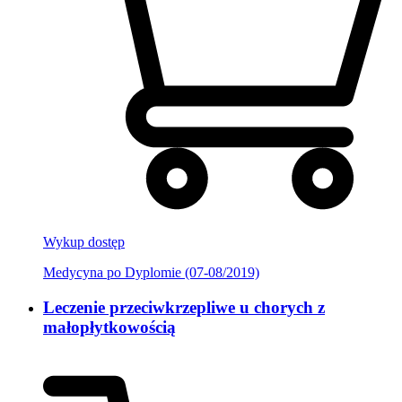
Wykup dostęp
Medycyna po Dyplomie (07-08/2019)
Leczenie przeciwkrzepliwe u chorych z
małopłytkowością