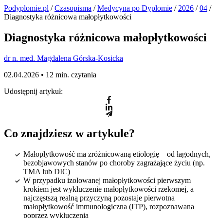
Podyplomie.pl
/
Czasopisma
/
Medycyna po Dyplomie
/
2026
/
04
/
Diagnostyka różnicowa małopłytkowości
Diagnostyka różnicowa małopłytkowości
dr n. med. Magdalena Górska-Kosicka
02.04.2026 •
12 min. czytania
Udostępnij artykuł:
Co znajdziesz w artykule?
Małopłytkowość ma zróżnicowaną etiologię – od łagodnych,
bezobjawowych stanów po choroby zagrażające życiu (np.
TMA lub DIC)
W przypadku izolowanej małopłytkowości pierwszym
krokiem jest wykluczenie małopłytkowości rzekomej, a
najczęstszą realną przyczyną pozostaje pierwotna
małopłytkowość immunologiczna (ITP), rozpoznawana
poprzez wykluczenia