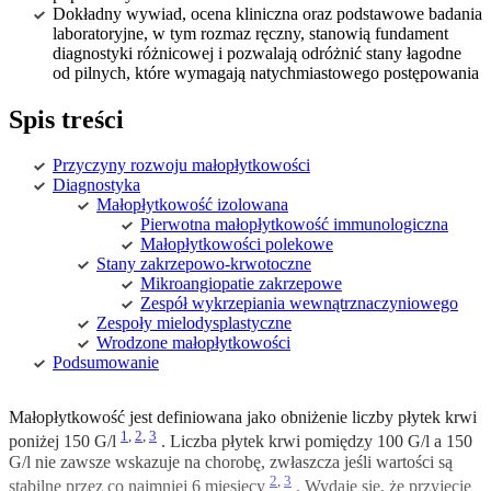
Dokładny wywiad, ocena kliniczna oraz podstawowe badania
laboratoryjne, w tym rozmaz ręczny, stanowią fundament
diagnostyki różnicowej i pozwalają odróżnić stany łagodne
od pilnych, które wymagają natychmiastowego postępowania
Spis treści
Przyczyny rozwoju małopłytkowości
Diagnostyka
Małopłytkowość izolowana
Pierwotna małopłytkowość immunologiczna
Małopłytkowości polekowe
Stany zakrzepowo-krwotoczne
Mikroangiopatie zakrzepowe
Zespół wykrzepiania wewnątrznaczyniowego
Zespoły mielodysplastyczne
Wrodzone małopłytkowości
Podsumowanie
Małopłytkowość jest definiowana jako obniżenie liczby płytek krwi
1
,
2
,
3
poniżej 150 G/l
. Liczba płytek krwi pomiędzy 100 G/l a 150
G/l nie zawsze wskazuje na chorobę, zwłaszcza jeśli wartości są
2
,
3
stabilne przez co najmniej 6 miesięcy
. Wydaje się, że przyjęcie