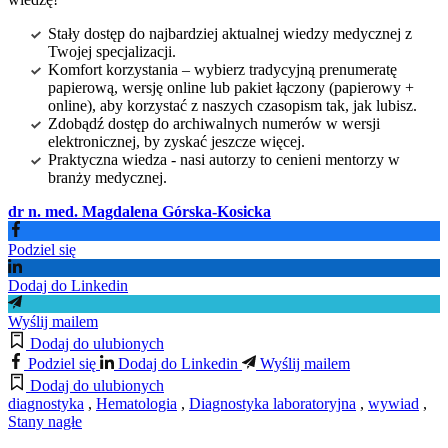
Stały dostęp do najbardziej aktualnej wiedzy medycznej z
Twojej specjalizacji.
Komfort korzystania – wybierz tradycyjną prenumeratę
papierową, wersję online lub pakiet łączony (papierowy +
online), aby korzystać z naszych czasopism tak, jak lubisz.
Zdobądź dostęp do archiwalnych numerów w wersji
elektronicznej, by zyskać jeszcze więcej.
Praktyczna wiedza - nasi autorzy to cenieni mentorzy w
branży medycznej.
dr n. med. Magdalena Górska-Kosicka
Podziel się
Dodaj do Linkedin
Wyślij mailem
Dodaj do ulubionych
Podziel się
Dodaj do Linkedin
Wyślij mailem
Dodaj do ulubionych
diagnostyka
,
Hematologia
,
Diagnostyka laboratoryjna
,
wywiad
,
Stany nagłe