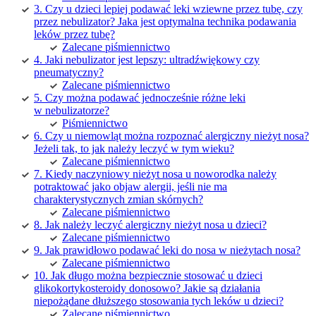
3. Czy u dzieci lepiej podawać leki wziewne przez tubę, czy
przez nebulizator? Jaka jest optymalna technika podawania
leków przez tubę?
Zalecane piśmiennictwo
4. Jaki nebulizator jest lepszy: ultradźwiękowy czy
pneumatyczny?
Zalecane piśmiennictwo
5. Czy można podawać jednocześnie różne leki
w nebulizatorze?
Piśmiennictwo
6. Czy u niemowląt można rozpoznać alergiczny nieżyt nosa?
Jeżeli tak, to jak należy leczyć w tym wieku?
Zalecane piśmiennictwo
7. Kiedy naczyniowy nieżyt nosa u noworodka należy
potraktować jako objaw alergii, jeśli nie ma
charakterystycznych zmian skórnych?
Zalecane piśmiennictwo
8. Jak należy leczyć alergiczny nieżyt nosa u dzieci?
Zalecane piśmiennictwo
9. Jak prawidłowo podawać leki do nosa w nieżytach nosa?
Zalecane piśmiennictwo
10. Jak długo można bezpiecznie stosować u dzieci
glikokortykosteroidy donosowo? Jakie są działania
niepożądane dłuższego stosowania tych leków u dzieci?
Zalecane piśmiennictwo