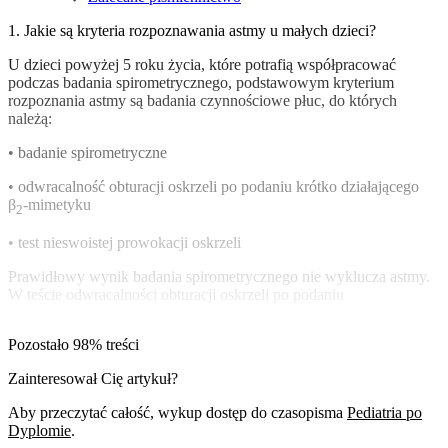
1. Jakie są kryteria rozpoznawania astmy u małych dzieci?
U dzieci powyżej 5 roku życia, które potrafią współpracować
podczas badania spirometrycznego, podstawowym kryterium
rozpoznania astmy są badania czynnościowe płuc, do których
należą:
• badanie spirometryczne
• odwracalność obturacji oskrzeli po podaniu krótko działającego
β
-mimetyku
2
• test nieswoistej prowokacji oskrzeli
Prawidłowy wynik badania spirometrycznego nie wyklucza astmy.
W teście odwracalności obturacji oskrzeli po podaniu
Pozostało 98% treści
Zainteresował Cię artykuł?
Aby przeczytać całość, wykup dostęp do czasopisma
Pediatria po
Dyplomie
.