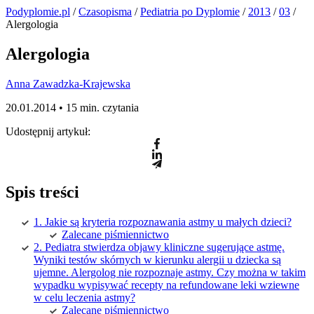
Podyplomie.pl
/
Czasopisma
/
Pediatria po Dyplomie
/
2013
/
03
/
Alergologia
Alergologia
Anna Zawadzka-Krajewska
20.01.2014 •
15 min. czytania
Udostępnij artykuł:
Spis treści
1. Jakie są kryteria rozpoznawania astmy u małych dzieci?
Zalecane piśmiennictwo
2. Pediatra stwierdza objawy kliniczne sugerujące astmę.
Wyniki testów skórnych w kierunku alergii u dziecka są
ujemne. Alergolog nie rozpoznaje astmy. Czy można w takim
wypadku wypisywać recepty na refundowane leki wziewne
w celu leczenia astmy?
Zalecane piśmiennictwo