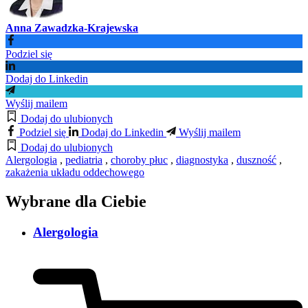
Anna Zawadzka-Krajewska
Podziel się
Dodaj do Linkedin
Wyślij mailem
Dodaj do ulubionych
Podziel się
Dodaj do Linkedin
Wyślij mailem
Dodaj do ulubionych
Alergologia
,
pediatria
,
choroby płuc
,
diagnostyka
,
duszność
,
zakażenia układu oddechowego
Wybrane dla Ciebie
Alergologia