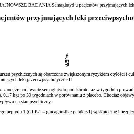
NAJNOWSZE BADANIA Semaglutyd u pacjentów przyjmujących leki p
tów przyjmujących leki przeciwpsychotyc
rzeń psychicznych są obarczone zwiększonym ryzykiem otyłości i cukr
ujących leki przeciwpsychotyczne II
wykazano, że podawanie semaglutydu podskórnie raz w tygodniu prowad
 vs. 0,17 kg) po 30 tygodniach w porównaniu z placebo. Chociaż obja
wpływu na stan psychiczny.
ego peptydu 1 (GLP-1 – glucagon-like peptide-1) są skuteczne i bezp