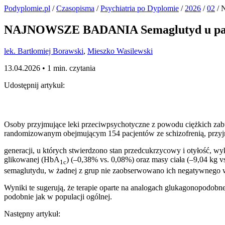
Podyplomie.pl
/
Czasopisma
/
Psychiatria po Dyplomie
/
2026
/
02
/ 
NAJNOWSZE BADANIA Semaglutyd u pacjen
lek. Bartłomiej Borawski
,
Mieszko Wasilewski
13.04.2026 •
1 min. czytania
Udostępnij artykuł:
Osoby przyjmujące leki przeciwpsychotyczne z powodu ciężkich zabu
randomizowanym obejmującym 154 pacjentów ze schizofrenią, przyjm
generacji, u których stwierdzono stan przedcukrzycowy i otyłość, 
glikowanej (HbA
) (–0,38% vs. 0,08%) oraz masy ciała (–9,04 kg
1c
semaglutydu, w żadnej z grup nie zaobserwowano ich negatywnego 
Wyniki te sugerują, że terapie oparte na analogach glukagonopodobn
podobnie jak w populacji ogólnej.
Następny artykuł: