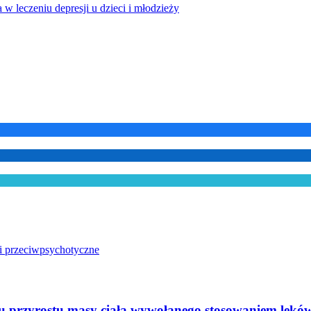
czeniu depresji u dzieci i młodzieży
ki przeciwpsychotyczne
yrostu masy ciała wywołanego stosowaniem leków pr