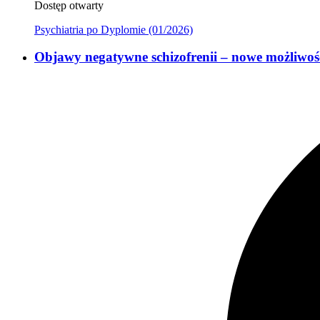
Dostęp otwarty
Psychiatria po Dyplomie (01/2026)
Objawy negatywne schizofrenii – nowe możliwośc