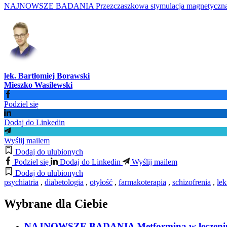
NAJNOWSZE BADANIA Przezczaszkowa stymulacja magnetyczna w le
lek. Bartłomiej Borawski
Mieszko Wasilewski
Podziel się
Dodaj do Linkedin
Wyślij mailem
Dodaj do ulubionych
Podziel się
Dodaj do Linkedin
Wyślij mailem
Dodaj do ulubionych
psychiatria
,
diabetologia
,
otyłość
,
farmakoterapia
,
schizofrenia
,
le
Wybrane dla Ciebie
NAJNOWSZE BADANIA Metformina w leczeniu prz