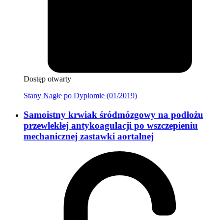
Dostęp otwarty
Stany Nagłe po Dyplomie (01/2019)
Samoistny krwiak śródmózgowy na podłożu
przewlekłej antykoagulacji po wszczepieniu
mechanicznej zastawki aortalnej