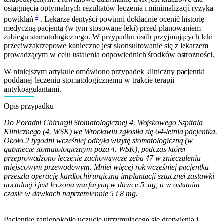
osiągnięcia optymalnych rezultatów leczenia i minimalizacji ryzyka
4
powikłań
. Lekarze dentyści powinni dokładnie ocenić historię
medyczną pacjenta (w tym stosowane leki) przed planowaniem
zabiegu stomatologicznego. W przypadku osób przyjmujących leki
przeciwzakrzepowe konieczne jest skonsultowanie się z lekarzem
prowadzącym w celu ustalenia odpowiednich środków ostrożności.
W niniejszym artykule omówiono przypadek kliniczny pacjentki
poddanej leczeniu stomatologicznemu w trakcie terapii
antykoagulantami.
Opis przypadku
Do Poradni Chirurgii Stomatologicznej 4. Wojskowego Szpitala
Klinicznego (4. WSK) we Wrocławiu zgłosiła się 64-letnia pacjentka.
Około 2 tygodni wcześniej odbyła wizytę stomatologiczną (w
gabinecie stomatologicznym poza 4. WSK), podczas której
przeprowadzono leczenie zachowawcze zęba 47 w znieczuleniu
miejscowym przewodowym. Mniej więcej rok wcześniej pacjentka
przeszła operację kardiochirurgiczną implantacji sztucznej zastawki
aortalnej i jest leczona warfaryną w dawce 5 mg, a w ostatnim
czasie w dawkach naprzemiennie 5 i 8 mg.
Pacjentkę zaniepokoiło uczucie utrzymującego się drętwienia i