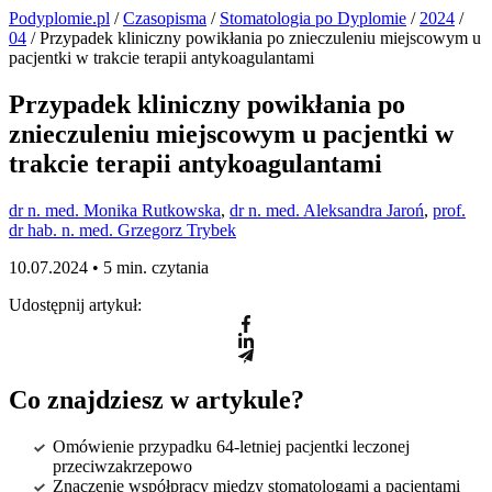
Podyplomie.pl
/
Czasopisma
/
Stomatologia po Dyplomie
/
2024
/
04
/ Przypadek kliniczny powikłania po znieczuleniu miejscowym u
pacjentki w trakcie terapii antykoagulantami
Przypadek kliniczny powikłania po
znieczuleniu miejscowym u pacjentki w
trakcie terapii antykoagulantami
dr n. med. Monika Rutkowska
,
dr n. med. Aleksandra Jaroń
,
prof.
dr hab. n. med. Grzegorz Trybek
10.07.2024 •
5 min. czytania
Udostępnij artykuł:
Co znajdziesz w artykule?
Omówienie przypadku 64-letniej pacjentki leczonej
przeciwzakrzepowo
Znaczenie współpracy między stomatologami a pacjentami