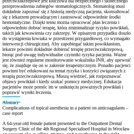
przeciwzakrzepowe jest kluczowa dla bezpiecznego i skutecznego
przeprowadzenia zabiegów stomatologicznych. Stomatolog musi
dokładnie zapoznać się z historią medyczną pacjenta, skonsultować
się z lekarzem prowadzącym i zastosować odpowiednie środki
hemostatyczne. Dzięki temu można opracować plan leczenia i
odpowiednio dobrać terapię, która zminimalizuje ryzyko powikłań,
takich jak krwawienia czy zakrzepy. W opisanym przypadku doszło
do wystąpienia krwiaka w przestrzeni przygardłowej, co wymagało
interwencji chirurgicznej. Aby zapobiegać takim powikłaniom,
lekarze powinni dokładnie dobierać terapię przeciwzakrzepową,
biorąc pod uwagę indywidualne czynniki ryzyka pacjenta. Ważne
jest również regularne monitorowanie wskaźnika INR, aby upewnić
się, że znajduje się on w zakresie terapeutycznym. Ponadto pacjenci
powinni być edukowani na temat ryzyka i korzyści związanych z
terapią przeciwzakrzepową. Muszą wiedzieć, jak rozpoznawać
objawy powikłań i kiedy szukać pomocy medycznej. Edukacja
pacjentów może pomóc im w uniknięciu poważnych powikłań i
poprawić wyniki leczenia.
Abstract
Complications of topical anesthesia in a patient on anticoagulants –
case report
A 64-year-old female patient presented to the Outpatient Dental
Surgery Clinic of the 4th Regional Specialised Hospital in Wrocław