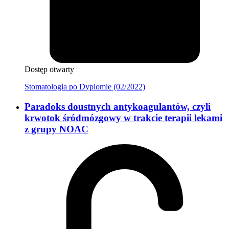
Dostęp otwarty
Stomatologia po Dyplomie (02/2022)
Paradoks doustnych antykoagulantów, czyli
krwotok śródmózgowy w trakcie terapii lekami
z grupy NOAC