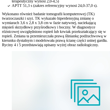
terapeutyczny wynosi 2,0-4,5)
APTT 51,3 s (zakres referencyjny wynosi 24,0-37,0 s).
Wykonano również badanie tomografii komputerowej (TK)
twarzoczaszki i szyi. TK wykazało hiperdensyjną zmianę o
wymiarach 3,6 x 2,8 x 3,8 cm w fazie natywnej, naciekającą
mięsień skrzydłowy przyśrodkowy i boczny. W diagnostyce
różnicowej uwzględniono ropień lub krwiak przekształcający się w
ropień. Zmiana ta przemieszczała prawą śliniankę podżuchwową w
kierunku dystalnym i modelowała prawą ścianę części ustnej gardła.
Ryciny 4 i 5 przedstawiają opisany wyżej obraz radiologiczny.