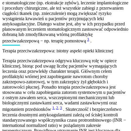
e stomatologiczne (np. ekstrakcje zębów), leczenie implantologiczne
i procedury chirurgiczne, ale też wszystkie zabiegi z przerwaniem
ciągłości tkanek (np. znieczulenie) mogą zwiększać ryzyko
wystąpienia krwawień u pacjentów przyjmujących leki
antykoagulacyjne. Dlatego ważne jest, aby w ich przypadku przed
planowanym leczeniem stomatologicznym zastosować odpowiednio
dobraną lub zmodyfikowaną wtórną profilaktykę
3
przeciwzakrzepową − np. terapię pomostową
.
Terapia przeciwzakrzepowa: istotny aspekt opieki klinicznej
Terapia przeciwzakrzepowa odgrywa kluczową rolę w opiece
klinicznej, biorąc pod uwagę liczbę pacjentów wymagających
leczenia oraz przewlekły charakter terapii. Głównym celem
profilaktyki wtórnej jest zapobieganie nawrotom choroby
zakrzepowo-zatorowej, w tym zakrzepicy żył głębokich i
zatorowości płucnej. Ponadto terapia przeciwzakrzepowa jest
stosowana w celu zapobiegania zatorom systemowym u pacjentów
z ostrym zawałem serca, wszczepionymi mechanicznymi lub
biologicznymi zastawkami serca, wadami zastawkowymi oraz
1
,
2
,
3
migotaniem przedsionków
. Skuteczność i bezpieczeństwo
leczenia doustnymi antykoagulantami zależą od ścisłej kontroli
standaryzowanego współczynnika czasu protrombinowego (INR −
international normalized ratio) w pożądanym zakresie
terapeutycznym. Prawidłowe utrzymanie INR jest kluczowe dla