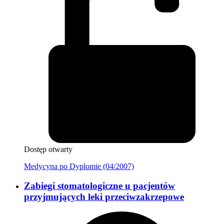
Dostęp otwarty
Medycyna po Dyplomie (04/2007)
Zabiegi stomatologiczne u pacjentów
przyjmujących leki przeciwzakrzepowe