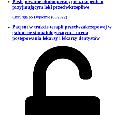
Postępowanie okołooperacyjne z pacjentem
przyjmującym leki przeciwkrzepliwe
Chirurgia po Dyplomie (06/2022)
Pacjent w trakcie terapii przeciwzakrzepowej w
gabinecie stomatologicznym – ocena
postępowania lekarzy i lekarzy dentystów