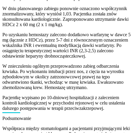
W dniu planowanego zabiegu ponownie oznaczono współczynnik
znormalizowany, który wyniósł 1,03. Pacjentka została znów
skonsultowana kardiologicznie. Zaproponowano utrzymanie dawki
HDCz 2 x 60 mg (2 x 1 mg/kg).
Po uzyskaniu hemostazy zalecono dodatkowo warfarynę w dawce 5
mg (łącznie z HDCz), przez 5-7 dni z równoczesnym oznaczeniem
wskaźnika INR i ewentualną modyfikacją dawki warfaryny. Po
osiągnięciu terapeutycznej wartości INR (2,3-2,5) zalecono
odstawienie heparyny drobnocząsteczkowej.
W znieczuleniu ogólnym przeprowadzono zabieg odbarczenia
krwiaka. Po wykonaniu intubacji przez nos, z cięcia na wyrostku
zębodołowym w okolicy zatrzonowcowej prawej na tępo
odwarstwiono tkanki, wchodząc w masę krwiaka. Ewakuowano
zhemolizowaną krew. Hemostazę utrzymano.
Pacjentkę wypisano po 10-dniowej hospitalizacji z zaleceniem
kontroli kardiologicznej w przychodni rejonowej w celu ustalenia
dalszego postępowania w terapii przeciwzakrzepowej.
Podsumowanie
Współpraca między stomatologami a pacjentami przyjmującymi leki