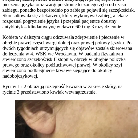
pieczenia języka oraz wargi po stronie leczonego zęba od czasu
zabiegu, ponadto bezpośrednio po zabiegu pojawił się szczękościsk.
Skonsultowała się z lekarzem, który wykonywał zabieg, a lekarz
rozpoznał pogryzienie języka i przepisał pacjentce doustny
antybiotyk – klindamycynę w dawce 600 mg 3 razy dziennie.
Kobieta w dalszym ciągu odczuwała zdrętwienie i pieczenie w
obrębie prawej części wargi dolnej oraz prawej połowy języka. Po
dwóch tygodniach utrzymujących się objawów została skierowana
do leczenia w 4. WSK we Wrocławiu. W badaniu fizykalnym
stwierdzono szczękościsk II stopnia, obrzęk w obrębie policzka
prawego oraz okolicy podżuchwowej prawej. W okolicy szyi
stwierdzono podbiegnięcie krwawe sięgające do okolicy
nadobojczykowej.
Ryciny 1 i 2 obrazują rozległość krwiaka w zakresie skóry, na
rycinie 3 przedstawiono krwiak wewnątrzustnie.