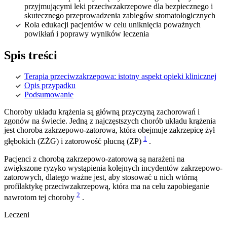
przyjmującymi leki przeciwzakrzepowe dla bezpiecznego i
skutecznego przeprowadzenia zabiegów stomatologicznych
Rola edukacji pacjentów w celu uniknięcia poważnych
powikłań i poprawy wyników leczenia
Spis treści
Terapia przeciwzakrzepowa: istotny aspekt opieki klinicznej
Opis przypadku
Podsumowanie
Choroby układu krążenia są główną przyczyną zachorowań i
zgonów na świecie. Jedną z najczęstszych chorób układu krążenia
jest choroba zakrzepowo-zatorowa, która obejmuje zakrzepicę żył
1
głębokich (ZŻG) i zatorowość płucną (ZP)
.
Pacjenci z chorobą zakrzepowo-zatorową są narażeni na
zwiększone ryzyko wystąpienia kolejnych incydentów zakrzepowo-
zatorowych, dlatego ważne jest, aby stosować u nich wtórną
profilaktykę przeciwzakrzepową, która ma na celu zapobieganie
2
nawrotom tej choroby
.
Leczeni