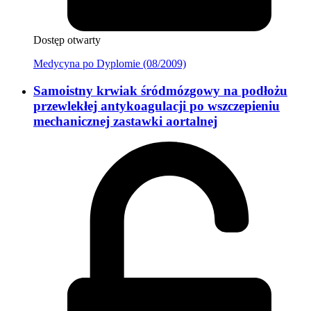
Dostęp otwarty
Medycyna po Dyplomie (08/2009)
Samoistny krwiak śródmózgowy na podłożu
przewlekłej antykoagulacji po wszczepieniu
mechanicznej zastawki aortalnej