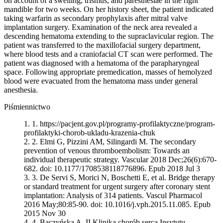
on account of a swelling, trismus, and paresthesiae in the right
mandible for two weeks. On her history sheet, the patient indicated
taking warfarin as secondary prophylaxis after mitral valve
implantation surgery. Examination of the neck area revealed a
descending hematoma extending to the supraclavicular region. The
patient was transferred to the maxillofacial surgery department,
where blood tests and a craniofacial CT scan were performed. The
patient was diagnosed with a hematoma of the parapharyngeal
space. Following appropriate premedication, masses of hemolyzed
blood were evacuated from the hematoma mass under general
anesthesia.
Piśmiennictwo
1.
https://pacjent.gov.pl/programy-profilaktyczne/program-
profilaktyki-chorob-ukladu-krazenia-chuk
2.
Elmi G, Pizzini AM, Silingardi M. The secondary
prevention of venous thromboembolism: Towards an
individual therapeutic strategy. Vascular 2018 Dec;26(6):670-
682. doi: 10.1177/1708538118776896. Epub 2018 Jul 3
3.
De Servi S, Morici N, Boschetti E, et al. Bridge therapy
or standard treatment for urgent surgery after coronary stent
implantation: Analysis of 314 patients. Vascul Pharmacol
2016 May;80:85-90. doi: 10.1016/j.vph.2015.11.085. Epub
2015 Nov 30
4.
Baczyńska A, II Klinika chorób serca Insytutu