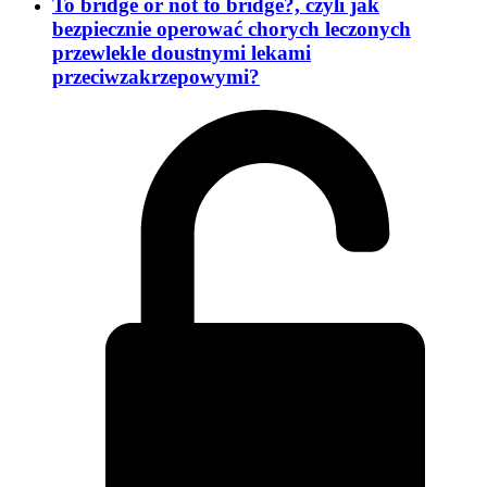
To bridge or not to bridge?, czyli jak
bezpiecznie operować chorych leczonych
przewlekle doustnymi lekami
przeciwzakrzepowymi?