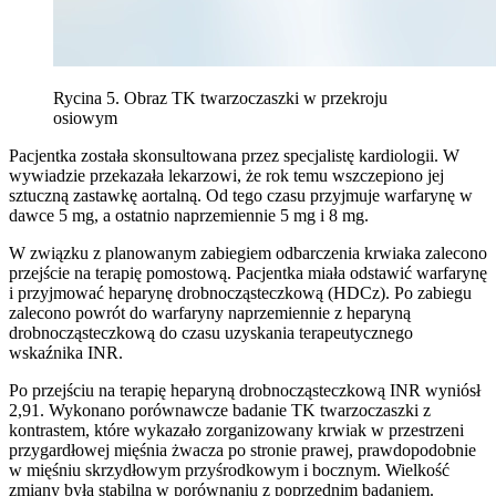
Rycina 5. Obraz TK twarzoczaszki w przekroju
osiowym
Pacjentka została skonsultowana przez specjalistę kardiologii. W
wywiadzie przekazała lekarzowi, że rok temu wszczepiono jej
sztuczną zastawkę aortalną. Od tego czasu przyjmuje warfarynę w
dawce 5 mg, a ostatnio naprzemiennie 5 mg i 8 mg.
W związku z planowanym zabiegiem odbarczenia krwiaka zalecono
przejście na terapię pomostową. Pacjentka miała odstawić warfarynę
i przyjmować heparynę drobnocząsteczkową (HDCz). Po zabiegu
zalecono powrót do warfaryny naprzemiennie z heparyną
drobnocząsteczkową do czasu uzyskania terapeutycznego
wskaźnika INR.
Po przejściu na terapię heparyną drobnocząsteczkową INR wyniósł
2,91. Wykonano porównawcze badanie TK twarzoczaszki z
kontrastem, które wykazało zorganizowany krwiak w przestrzeni
przygardłowej mięśnia żwacza po stronie prawej, prawdopodobnie
w mięśniu skrzydłowym przyśrodkowym i bocznym. Wielkość
zmiany była stabilna w porównaniu z poprzednim badaniem.