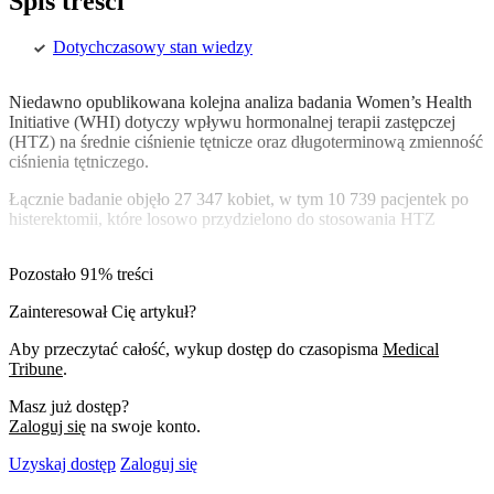
Spis treści
Dotychczasowy stan wiedzy
Niedawno opublikowana kolejna analiza badania Women’s Health
Initiative (WHI)
dotyczy wpływu hormonalnej terapii zastępczej
(HTZ) na średnie ciśnienie tętnicze oraz długoterminową zmienność
ciśnienia tętniczego.
Łącznie badanie objęło 27 347 kobiet, w tym 10 739 pacjentek po
histerektomii, które losowo przydzielono do stosowania HTZ
Pozostało 91% treści
Zainteresował Cię artykuł?
Aby przeczytać całość, wykup dostęp do czasopisma
Medical
Tribune
.
Masz już dostęp?
Zaloguj się
na swoje konto.
Uzyskaj dostęp
Zaloguj się