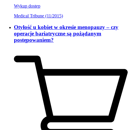
Wykup dostęp
Medical Tribune (11/2015)
Otyłość u kobiet w okresie menopauzy – czy
operacje bariatryczne są pożądanym
postępowaniem?