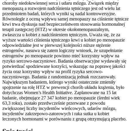
choroby niedokrwiennej serca i udaru mózgu. Związek między
menopauzą a rozwojem nadciśnienia tętniczego jest od wielu lat
przedmiotem badań, których wyniki są nadal kontrowersyjne.
Równolegle z oceną wpływu samej menopauzy na ciśnienie tętnicze
krwi trwa dyskusja nad bezpieczeństwem stosowania hormonalnej
terapii zastępczej (HTZ) w okresie okołomenopauzalnym,
zwłaszcza u kobiet z nadciśnieniem tętniczym. Uważa się, że za
wyższe wartości ciśnienia tętniczego krwi u kobiet po menopauzie
odpowiedzialne jest w pierwszej kolejności niższe stężenie
estrogenów, nasuwa się zatem logiczny wniosek, że uzupełnianie
estrogenów po menopauzie powinno mieć korzystny wpływ na
ryzyko sercowo-naczyniowe. Badania obserwacyjne wydawały się
potwierdzać spodziewane korzyści, wskazując na poprawę jakości
życia oraz korzystny wpływ na profil ryzyka sercowo-
naczyniowego. Badania z randomizacją jednak rozczarowały.
Największym badaniem, którego wyniki ostatecznie zmieniły
spojrzenie na rolę HTZ w prewencji chorób układu krążenia, było
dotychczas Women’s Health Initiative. Zaplanowane na 15 lat
badanie, obejmujące 27 347 kobiet po menopauzie (średni wiek
63,3 roku), zostało przedwcześnie przerwane z powodu
zwiększonej liczby incydentów wieńcowych, udarów mózgu,
incydentów zakrzepowo-zatorowych i raka sutka u kobiet
leczonych hormonami w porównaniu z grupą otrzymującą placebo.