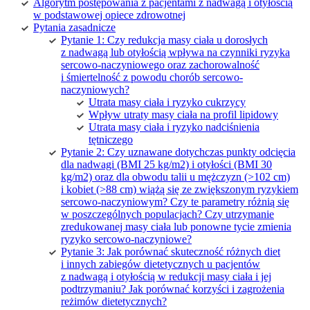
Algorytm postępowania z pacjentami z nadwagą i otyłością
w podstawowej opiece zdrowotnej
Pytania zasadnicze
Pytanie 1: Czy redukcja masy ciała u dorosłych
z nadwagą lub otyłością wpływa na czynniki ryzyka
sercowo-naczyniowego oraz zachorowalność
i śmiertelność z powodu chorób sercowo-
naczyniowych?
Utrata masy ciała i ryzyko cukrzycy
Wpływ utraty masy ciała na profil lipidowy
Utrata masy ciała i ryzyko nadciśnienia
tętniczego
Pytanie 2: Czy uznawane dotychczas punkty odcięcia
dla nadwagi (BMI 25 kg/m2) i otyłości (BMI 30
kg/m2) oraz dla obwodu talii u mężczyzn (>102 cm)
i kobiet (>88 cm) wiążą się ze zwiększonym ryzykiem
sercowo-naczyniowym? Czy te parametry różnią się
w poszczególnych populacjach? Czy utrzymanie
zredukowanej masy ciała lub ponowne tycie zmienia
ryzyko sercowo-naczyniowe?
Pytanie 3: Jak porównać skuteczność różnych diet
i innych zabiegów dietetycznych u pacjentów
z nadwagą i otyłością w redukcji masy ciała i jej
podtrzymaniu? Jak porównać korzyści i zagrożenia
reżimów dietetycznych?