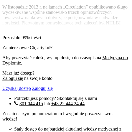
W listopadzie 2013 r. na łamach „Circulation” opublikowano długo
wyczekiwane wspólne stanowisko trzech opiniotwórczych
towarzystw naukowych dotyczące postępowania w nadwadze
i otyłości. Pierwotnym pomysłodawcą tych zaleceń był NHLBI
Pozostało 99% treści
Zainteresował Cię artykuł?
Aby przeczytać całość, wykup dostęp do czasopisma
Medycyna po
Dyplomie
.
Masz już dostęp?
Zaloguj się
na swoje konto.
Uzyskaj dostęp
Zaloguj się
Potrzebujesz pomocy? Skontaktuj się z nami
801 044 415
lub
+48 22 444 24 44
Zostań naszym prenumeratorem i wygodnie poszerzaj swoją
wiedzę!
Stały dostęp do najbardziej aktualnej wiedzy medycznej z