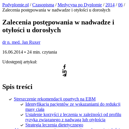
Podyplomie.pl
/
Czasopisma
/
Medycyna po Dyplomie
/
2014
/
06
/
Zalecenia postępowania w nadwadze i otyłości u dorosłych
Zalecenia postępowania w nadwadze i
otyłości u dorosłych
dr n. med. Jan Ruxer
16.06.2014 •
24 min. czytania
Udostępnij artykuł:
Spis treści
Streszczenie rekomendacji opartych na EBM
Identyfikacja pacjentów ze wskazaniami do redukcji
masy ciała
Ustalenie korzyści z leczenia w zależności od profilu
ryzyka związanego z nadwagą lub otyłością
Strategia leczenia dietetycznego