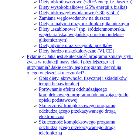
Diety niskotłuszczowe (<30% energii z tłuszczu)
Diety wysokobiałkowe (25% energii z białka)
Diety niskowęglowodanowe (<30 g/24 h)
Zamiana węglowodanów na tłuszcze
Diety o małym i dużym ładunku glikemicznym
Diety „szablonowe” (np. śródziemnomorska,
wegetariańska, wegańska, o niskim indeksie
glikemicznym)
Diety płynne oraz zastępniki posiłków
Diety bardzo niskokaloryczne (VLCD)
Pytanie 4: Jaka jest skuteczność programu zmiany stylu
życia w redukcji masy ciała i późniejszego jej
utrzymania? Jakie cechy tego programu decydują
o jego większej skuteczności?
Opis diety, aktywności fizycznej i składników
terapii behawioralnej
Porównanie efektu odchudzającego
kompleksowego programu odchudzającego do
opieki podstawowej
Skuteczność kompleksowego programu
odchudzającego przekazywanego drogą
elektroniczną
Skuteczność kompleksowego programu
odchudzającego przekazywanego drogą
telefoniczną