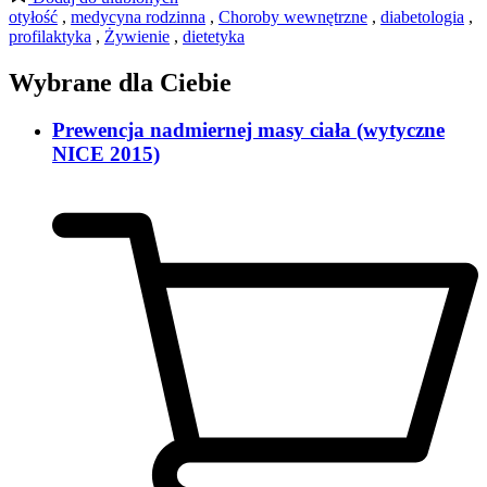
otyłość
,
medycyna rodzinna
,
Choroby wewnętrzne
,
diabetologia
,
profilaktyka
,
Żywienie
,
dietetyka
Wybrane dla Ciebie
Prewencja nadmiernej masy ciała (wytyczne
NICE 2015)