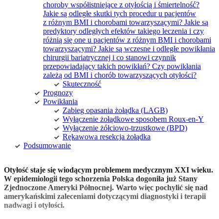
choroby współistniejące z otyłością i śmiertelność?
Jakie są odległe skutki tych procedur u pacjentów
z różnym BMI i chorobami towarzyszącymi? Jakie są
predyktory odległych efektów takiego leczenia i czy
różnią się one u pacjentów z różnym BMI i chorobami
towarzyszącymi? Jakie są wczesne i odległe powikłania
chirurgii bariatrycznej i co stanowi czynnik
przepowiadający takich powikłań? Czy powikłania
zależą od BMI i chorób towarzyszących otyłości?
Skuteczność
Prognozy
Powikłania
Zabieg opasania żołądka (LAGB)
Wyłączenie żołądkowe sposobem Roux-en-Y
Wyłączenie żółciowo-trzustkowe (BPD)
Rękawowa resekcja żołądka
Podsumowanie
Otyłość staje się wiodącym problemem medycznym XXI wieku.
W epidemiologii tego schorzenia Polska dogoniła już Stany
Zjednoczone Ameryki Północnej. Warto więc pochylić się nad
amerykańskimi zaleceniami dotyczącymi diagnostyki i terapii
nadwagi i otyłości.