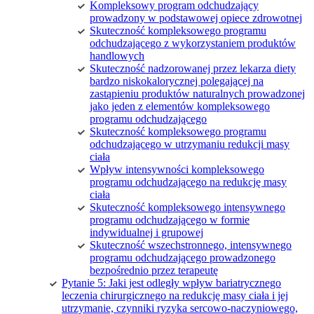
Kompleksowy program odchudzający
prowadzony w podstawowej opiece zdrowotnej
Skuteczność kompleksowego programu
odchudzającego z wykorzystaniem produktów
handlowych
Skuteczność nadzorowanej przez lekarza diety
bardzo niskokalorycznej polegającej na
zastąpieniu produktów naturalnych prowadzonej
jako jeden z elementów kompleksowego
programu odchudzającego
Skuteczność kompleksowego programu
odchudzającego w utrzymaniu redukcji masy
ciała
Wpływ intensywności kompleksowego
programu odchudzającego na redukcję masy
ciała
Skuteczność kompleksowego intensywnego
programu odchudzającego w formie
indywidualnej i grupowej
Skuteczność wszechstronnego, intensywnego
programu odchudzającego prowadzonego
bezpośrednio przez terapeutę
Pytanie 5: Jaki jest odległy wpływ bariatrycznego
leczenia chirurgicznego na redukcję masy ciała i jej
utrzymanie, czynniki ryzyka sercowo-naczyniowego,