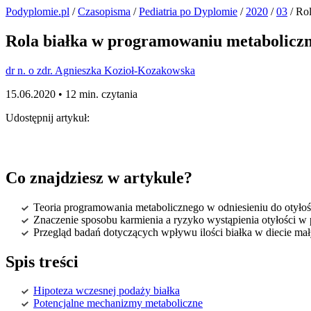
Podyplomie.pl
/
Czasopisma
/
Pediatria po Dyplomie
/
2020
/
03
/ Rol
Rola białka w programowaniu metaboliczny
dr n. o zdr. Agnieszka Kozioł-Kozakowska
15.06.2020 •
12 min. czytania
Udostępnij artykuł:
Co znajdziesz w artykule?
Teoria programowania metabolicznego w odniesieniu do otyłoś
Znaczenie sposobu karmienia a ryzyko wystąpienia otyłości
Przegląd badań dotyczących wpływu ilości białka w diecie mał
Spis treści
Hipoteza wczesnej podaży białka
Potencjalne mechanizmy metaboliczne