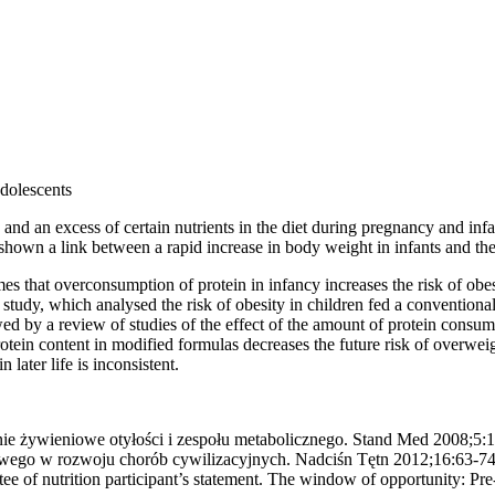
adolescents
 and an excess of certain nutrients in the diet during pregnancy and in
shown a link between a rapid increase in body weight in infants and th
es that overconsumption of protein in infancy increases the risk of obes
P study, which analysed the risk of obesity in children fed a convention
wed by a review of studies of the effect of the amount of protein consum
rotein content in modified formulas decreases the future risk of overwei
later life is inconsistent.
ie żywieniowe otyłości i zespołu metabolicznego. Stand Med 2008;5:
wego w rozwoju chorób cywilizacyjnych. Nadciśn Tętn 2012;16:63-7
e of nutrition participant’s statement. The window of opportunity: Pr