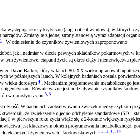
eka występują okresy krytyczne (ang. critical windows), w których 
u narządów. Zmiany te z jednej strony stanowią wyraz adaptacji orga
1
. W odniesieniu do czynników żywieniowych zaproponowano
dobór, jak i nadmiar w diecie pewnych składników pokarmowych w k
 tym żywieniowe, etapami życia są okres ciąży i niemowlęctwa (pier
owiec David Barker, który w latach 80. XX wieku opracował hipotezę 
wych w późniejszych latach. W kolejnych badaniach została potwierd
4
 2 w wieku dorosłym
. Mechanizm programowania metabolicznego jest 
je epigenetyczne. Równie ważne jest oddziaływanie czynników środ
5
,
6
orób w dorosłym życiu
.
jest otyłość. W badaniach zaobserwowano związek między szybkim prz
stwierdzili, że zwiększenie o jedno odchylenie standardowe (SD – stand
lacji) w pierwszym roku życia wiąże się z 2-krotnie większym ryzyki
emowlęctwa jest kluczowym oknem programowania metabolicznego, poni
11
,
12
,
13
,
14
ę do ekspozycji żywieniowych i środowiskowych
.