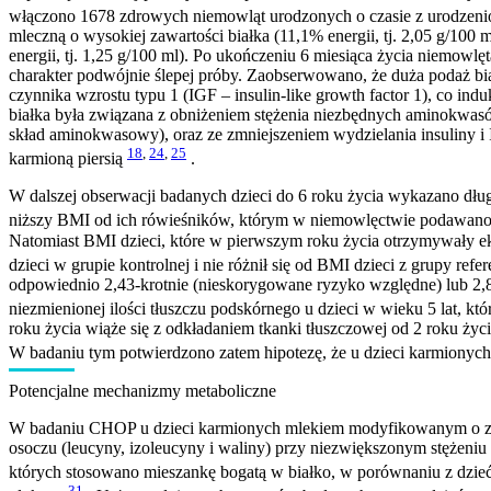
włączono 1678 zdrowych niemowląt urodzonych o czasie z urodzeni
mleczną o wysokiej zawartości białka (11,1% energii, tj. 2,05 g/100
energii, tj. 1,25 g/100 ml). Po ukończeniu 6 miesiąca życia niemowl
charakter podwójnie ślepej próby. Zaobserwowano, że duża podaż bi
czynnika wzrostu typu 1 (IGF – insulin-like growth factor 1), co ind
białka była związana z obniżeniem stężenia niezbędnych aminokwas
skład aminokwasowy), oraz ze zmniejszeniem wydzielania insuliny i
18
,
24
,
25
karmioną piersią
.
W dalszej obserwacji badanych dzieci do 6 roku życia wykazano długo
niższy BMI od ich rówieśników, którym w niemowlęctwie podawano 
Natomiast BMI dzieci, które w pierwszym roku życia otrzymywały eks
dzieci w grupie kontrolnej i nie różnił się od BMI dzieci z grupy refe
odpowiednio 2,43-krotnie (nieskorygowane ryzyko względne) lub 2
niezmienionej ilości tłuszczu podskórnego u dzieci w wieku 5 lat, k
roku życia wiąże się z odkładaniem tkanki tłuszczowej od 2 roku ż
W badaniu tym potwierdzono zatem hipotezę, że u dzieci karmionych
Potencjalne mechanizmy metaboliczne
W badaniu CHOP u dzieci karmionych mlekiem modyfikowanym o zw
osoczu (leucyny, izoleucyny i waliny) przy niezwiększonym stężeniu
których stosowano mieszankę bogatą w białko, w porównaniu z dzie
31