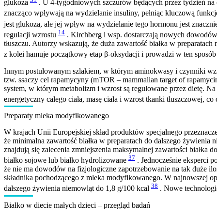
glukoza
. U 4-tygodniowych szczurów będących przez tydzień na
znacząco wpływają na wydzielanie insuliny, pełniąc kluczową funkc
jest glukoza, ale jej wpływ na wydzielanie tego hormonu jest znaczni
14
regulacji wzrostu
. Kirchberg i wsp. dostarczają nowych dowodów
tłuszczu. Autorzy wskazują, że duża zawartość białka w preparata
z kolei hamuje początkowy etap β-oksydacji i prowadzi w ten sposób
Innym postulowanym szlakiem, w którym aminokwasy i czynniki wzros
tzw. ssaczy cel rapamycyny (mTOR – mammalian target of rapamycin).
system, w którym metabolizm i wzrost są regulowane przez dietę. 
energetyczny całego ciała, masę ciała i wzrost tkanki tłuszczowej,
Preparaty mleka modyfikowanego
W krajach Unii Europejskiej skład produktów specjalnego przeznacz
że minimalna zawartość białka w preparatach do dalszego żywienia 
znajdują się zalecenia zmniejszenia maksymalnej zawartości białka 
37
białko sojowe lub białko hydrolizowane
. Jednocześnie eksperci po
że nie ma dowodów na fizjologiczne zapotrzebowanie na tak duże ilo
składnika pochodzącego z mleka modyfikowanego. W najnowszej opi
38
dalszego żywienia niemowląt do 1,8 g/100 kcal
. Nowe technologie
Białko w diecie małych dzieci – przegląd badań