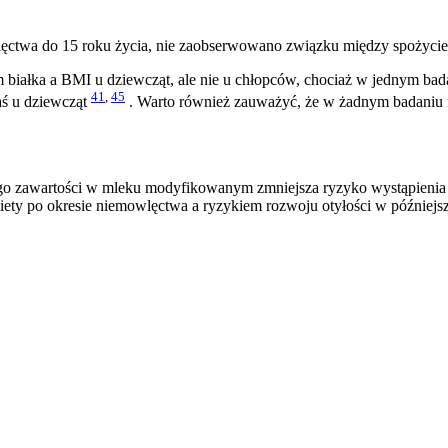
ctwa do 15 roku życia, nie zaobserwowano związku między spożyci
białka a BMI u dziewcząt, ale nie u chłopców, chociaż w jednym bad
41
,
45
aś u dziewcząt
. Warto również zauważyć, że w żadnym badaniu
ego zawartości w mleku modyfikowanym zmniejsza ryzyko wystąpienia
iety po okresie niemowlęctwa a ryzykiem rozwoju otyłości w późniejs