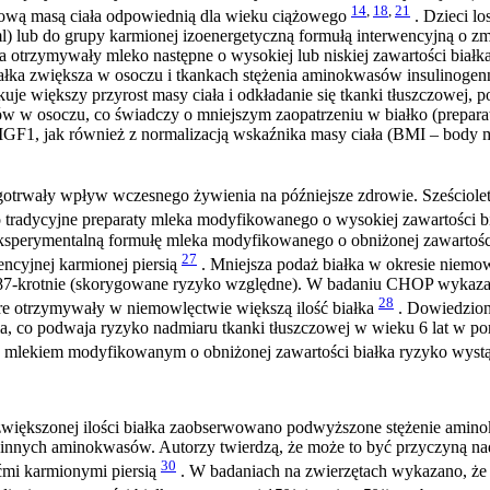
14
,
18
,
21
ową masą ciała odpowiednią dla wieku ciążowego
. Dzieci l
 ml) lub do grupy karmionej izoenergetyczną formułą interwencyjną o z
ęta otrzymywały mleko następne o wysokiej lub niskiej zawartości biał
ałka zwiększa w osoczu i tkankach stężenia aminokwasów insulinogenn
ukuje większy przyrost masy ciała i odkładanie się tkanki tłuszczowej,
ów w osoczu, co świadczy o mniejszym zaopatrzeniu w białko (prepa
 IGF1, jak również z normalizacją wskaźnika masy ciała (BMI – body m
trwały wpływ wczesnego żywienia na późniejsze zdrowie. Sześcioletnie
tradycyjne preparaty mleka modyfikowanego o wysokiej zawartości b
perymentalną formułę mleka modyfikowanego o obniżonej zawartości bi
27
rencyjnej karmionej piersią
. Mniejsza podaż białka w okresie niem
,87-krotnie (skorygowane ryzyko względne). W badaniu CHOP wykazan
28
tóre otrzymywały w niemowlęctwie większą ilość białka
. Dowiedzion
ycia, co podwaja ryzyko nadmiaru tkanki tłuszczowej w wieku 6 lat w
 mlekiem modyfikowanym o obniżonej zawartości białka ryzyko wystąpi
iększonej ilości białka zaobserwowano podwyższone stężenie amino
 innych aminokwasów. Autorzy twierdzą, że może to być przyczyną nadm
30
ćmi karmionymi piersią
. W badaniach na zwierzętach wykazano, że 