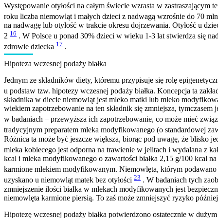
Występowanie otyłości na całym świecie wzrasta w zastraszającym tem
roku liczba niemowląt i małych dzieci z nadwagą wzrośnie do 70 ml
na nadwagę lub otyłość w trakcie okresu dojrzewania. Otyłość u dz
16
2
. W Polsce u ponad 30% dzieci w wieku 1-3 lat stwierdza się n
17
zdrowie dziecka
.
Hipoteza wczesnej podaży białka
Jednym ze składników diety, któremu przypisuje się rolę epigenetycz
u podstaw tzw. hipotezy wczesnej podaży białka. Koncepcja ta zakł
składnika w diecie niemowląt jest mleko matki lub mleko modyfikow
wiekiem zapotrzebowanie na ten składnik się zmniejsza, tymczasem 
w badaniach – przewyższa ich zapotrzebowanie, co może mieć związ
tradycyjnym preparatem mleka modyfikowanego (o standardowej zawar
Różnica ta może być jeszcze większa, biorąc pod uwagę, że blisko 
mleka kobiecego jest odporna na trawienie w jelitach i wydalana z k
kcal i mleka modyfikowanego o zawartości białka 2,15 g/100 kcal na
karmione mlekiem modyfikowanym. Niemowlęta, którym podawano mi
23
uzyskano u niemowląt matek bez otyłości
. W badaniach tych zaob
zmniejszenie ilości białka w mlekach modyfikowanych jest bezpieczn
niemowlęta karmione piersią. To zaś może zmniejszyć ryzyko później
Hipotezę wczesnej podaży białka potwierdzono ostatecznie w duży