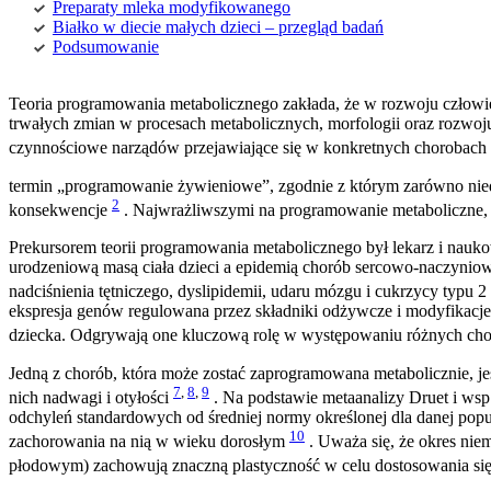
Preparaty mleka modyfikowanego
Białko w diecie małych dzieci – przegląd badań
Podsumowanie
Teoria programowania metabolicznego zakłada, że w rozwoju człowi
trwałych zmian w procesach metabolicznych, morfologii oraz rozwoj
czynnościowe narządów przejawiające się w konkretnych chorobach
termin „programowanie żywieniowe”, zgodnie z którym zarówno nie
2
konsekwencje
. Najwrażliwszymi na programowanie metaboliczne, w
Prekursorem teorii programowania metabolicznego był lekarz i nauk
urodzeniową masą ciała dzieci a epidemią chorób sercowo-naczynio
nadciśnienia tętniczego, dyslipidemii, udaru mózgu i cukrzycy typu
ekspresja genów regulowana przez składniki odżywcze i modyfikac
dziecka. Odgrywają one kluczową rolę w występowaniu różnych ch
Jedną z chorób, która może zostać zaprogramowana metabolicznie, 
7
,
8
,
9
nich nadwagi i otyłości
. Na podstawie metaanalizy Druet i wsp. 
odchyleń standardowych od średniej normy określonej dla danej popu
10
zachorowania na nią w wieku dorosłym
. Uważa się, że okres ni
płodowym) zachowują znaczną plastyczność w celu dostosowania si