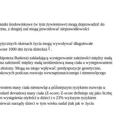
czynniki środowiskowe (w tym żywieniowe) mogą doprowadzić do
nizmu, z drugiej zaś mogą powodować nieprawidłowości
rytycznych okresach życia mogą wywoływać długotrwałe
3
wsze 1000 dni życia dziecka)
.
(hipoteza Barkera) zakładającą występowanie zależności między małą
zona zależność między małą urodzeniową masą ciała a występowaniem
złożony. Mogą na niego wpływać: predyspozycje genetyczne,
owiskowych podczas rozwoju wewnątrzmacicznego i niemowlęcego
yrostem masy ciała niemowląt a późniejszym ryzykiem rozwoju u
ard deviation) masy ciała (Z-score; Z-score definiuje się jako liczbę
em wystąpienia otyłości u dzieci i o 23% wyższym ryzykiem
eważ narządy dzieci w tym wieku nadal (tak jak w życiu