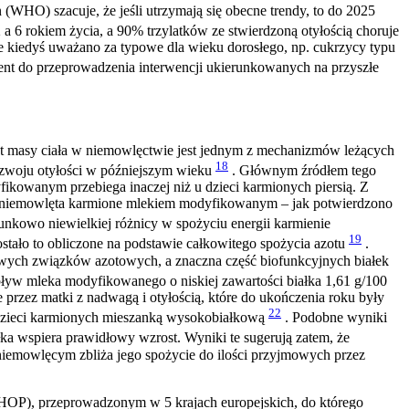
(WHO) szacuje, że jeśli utrzymają się obecne trendy, to do 2025
 a 6 rokiem życia, a 90% trzylatków ze stwierdzoną otyłością choruje
e kiedyś uważano za typowe dla wieku dorosłego, np. cukrzycy typu
ent do przeprowadzenia interwencji ukierunkowanych na przyszłe
rost masy ciała w niemowlęctwie jest jednym z mechanizmów leżących
18
rozwoju otyłości w późniejszym wieku
. Głównym źródłem tego
ikowanym przebiega inaczej niż u dzieci karmionych piersią. Z
zez niemowlęta karmione mlekiem modyfikowanym – jak potwierdzono
unkowo niewielkiej różnicy w spożyciu energii karmienie
19
tało to obliczone na podstawie całkowitego spożycia azotu
.
kowych związków azotowych, a znaczna część biofunkcyjnych białek
yw mleka modyfikowanego o niskiej zawartości białka 1,61 g/100
przez matki z nadwagą i otyłością, które do ukończenia roku były
22
dzieci karmionych mieszanką wysokobiałkową
. Podobne wyniki
a wspiera prawidłowy wzrost. Wyniki te sugerują zatem, że
 niemowlęcym zbliża jego spożycie do ilości przyjmowych przez
HOP), przeprowadzonym w 5 krajach europejskich, do którego