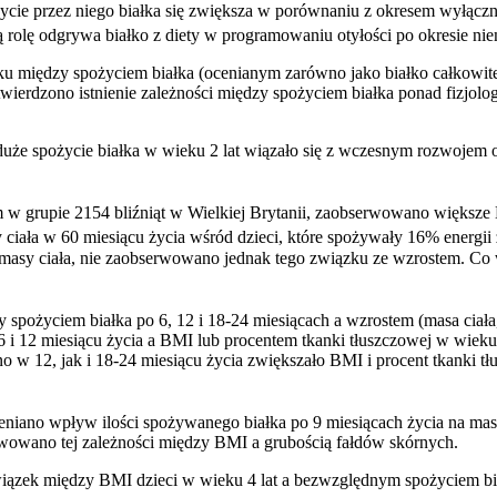
ie przez niego białka się zwiększa w porównaniu z okresem wyłączn
ą rolę odgrywa białko z diety w programowaniu otyłości po okresie ni
 między spożyciem białka (ocenianym zarówno jako białko całkowite (g/
potwierdzono istnienie zależności między spożyciem białka ponad fizjo
 spożycie białka w wieku 2 lat wiązało się z wczesnym rozwojem ot
grupie 2154 bliźniąt w Wielkiej Brytanii, zaobserwowano większe BMI
 ciała w 60 miesiącu życia wśród dzieci, które spożywały 16% energii 
masy ciała, nie zaobserwowano jednak tego związku ze wzrostem. Co wi
ożyciem białka po 6, 12 i 18-24 miesiącach a wzrostem (masa ciała,
 i 12 miesiącu życia a BMI lub procentem tkanki tłuszczowej w wieku 
no w 12, jak i 18-24 miesiącu życia zwiększało BMI i procent tkanki
no wpływ ilości spożywanego białka po 9 miesiącach życia na masę,
rwowano tej zależności między BMI a grubością fałdów skórnych.
k między BMI dzieci w wieku 4 lat a bezwzględnym spożyciem białka