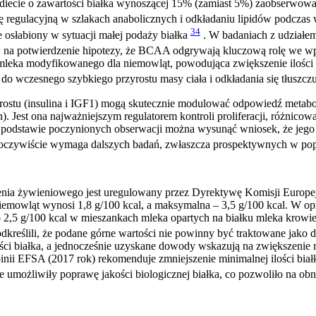
 diecie o zawartości białka wynoszącej 15% (zamiast 5%) zaobserwo
ję regulacyjną w szlakach anabolicznych i odkładaniu lipidów podcza
34
e osłabiony w sytuacji małej podaży białka
. W badaniach z udziałe
 na potwierdzenie hipotezy, że BCAA odgrywają kluczową rolę we w
ch mleka modyfikowanego dla niemowląt, powodująca zwiększenie ilo
 do wczesnego szybkiego przyrostu masy ciała i odkładania się tłuszcz
tu (insulina i IGF1) mogą skutecznie modulować odpowiedź metabolicz
 Jest ona najważniejszym regulatorem kontroli proliferacji, różnicow
Na podstawie poczynionych obserwacji można wysunąć wniosek, że jeg
 co oczywiście wymaga dalszych badań, zwłaszcza prospektywnych w pop
enia żywieniowego jest uregulowany przez Dyrektywę Komisji Europejs
niemowląt wynosi 1,8 g/100 kcal, a maksymalna – 3,5 g/100 kcal. W o
do 2,5 g/100 kcal w mieszankach mleka opartych na białku mleka krow
dkreślili, że podane górne wartości nie powinny być traktowane jako d
ści białka, a jednocześnie uzyskane dowody wskazują na zwiększenie 
nii EFSA (2017 rok) rekomenduje zmniejszenie minimalnej ilości bi
 umożliwiły poprawę jakości biologicznej białka, co pozwoliło na o