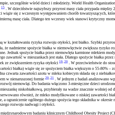
pie, szczególnie wśród dzieci i młodzieży. World Health Organization 
15
n
. W dzieciństwie najszybszy przyrost masy ciała przypada między 2
ieci wiąże się z wczesnym występowaniem chorób towarzyszących, któr
admierną masę ciała. Dlatego ten wczesny wiek stanowi krytyczny mom
ną w kształtowaniu ryzyka rozwoju otyłości, jest białko. Szybki przy
ada, że nadmierne spożycie białka w niemowlęctwie zwiększa ryzyko 
ane. Jednak spożycie białka przez niemowlęta karmione mlekiem modyf
jego zawartość w mieszankach jest stała. Dlatego spożycie białka pr
19
,
20
ek ze zwiększeniem ryzyka otyłości
. W przeciwieństwie do stos
tości białka) wiąże się ze spożyciem białka większym o 55-80% – zos
jedna czwarta zawartości azotu w mleku kobiecym składa się z niebiał
20
,
21
ałem w nienaruszonej formie
. W jednym z badań analizowano wpł
 rozwój niemowląt. Do badania włączono 3-miesięczne dzieci urodzone 
eszankę niskobiałkową, przybierały na wadze znacznie wolniej od 
serwowano również, że mleko modyfikowane o niskiej zawartości białk
e, a ograniczenie ogólnego dużego spożycia tego składnika w okresie
szego rozwoju nadwagi i otyłości.
m międzynarodowym badaniu klinicznym Childhood Obesity Project (C