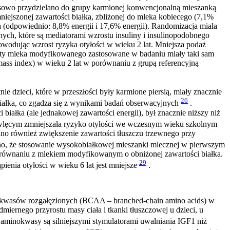
osowo przydzielano do grupy karmionej konwencjonalną mieszanką
mniejszonej zawartości białka, zbliżonej do mleka kobiecego (7,1%
ka (odpowiednio: 8,8% energii i 17,6% energii). Randomizacja miała
ych, które są mediatorami wzrostu insuliny i insulinopodobnego
 powodując wzrost ryzyka otyłości w wieku 2 lat. Mniejsza podaż
raty mleka modyfikowanego zastosowane w badaniu miały taki sam
ass index) w wieku 2 lat w porównaniu z grupą referencyjną
 dzieci, które w przeszłości były karmione piersią, miały znacznie
26
iałka, co zgadza się z wynikami badań obserwacyjnych
.
ałka (ale jednakowej zawartości energii), był znacznie niższy niż
owlęcym zmniejszała ryzyko otyłości we wczesnym wieku szkolnym
o również zwiększenie zawartości tłuszczu trzewnego przy
o, że stosowanie wysokobiałkowej mieszanki mlecznej w pierwszym
 porównaniu z mlekiem modyfikowanym o obniżonej zawartości białka.
29
enia otyłości w wieku 6 lat jest mniejsze
.
kwasów rozgałęzionych (BCAA – branched-chain amino acids) w
iernego przyrostu masy ciała i tkanki tłuszczowej u dzieci, u
aminokwasy są silniejszymi stymulatorami uwalniania IGF1 niż