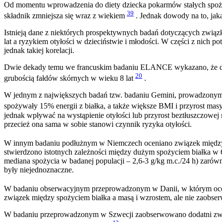
Od momentu wprowadzenia do diety dziecka pokarmów stałych spożyc
39
składnik zmniejsza się wraz z wiekiem
. Jednak dowody na to, jak
Istnieją dane z niektórych prospektywnych badań dotyczących związku
lat a ryzykiem otyłości w dzieciństwie i młodości. W części z nich 
jednak takiej korelacji.
Dwie dekady temu we francuskim badaniu ELANCE wykazano, że duże
20
grubością fałdów skórnych w wieku 8 lat
.
W jednym z największych badań tzw. badaniu Gemini, prowadzonym w 
spożywały 15% energii z białka, a także większe BMI i przyrost masy
jednak wpływać na wystąpienie otyłości lub przyrost beztłuszczowej 
przecież ona sama w sobie stanowi czynnik ryzyka otyłości.
W innym badaniu podłużnym w Niemczech oceniano związek między sp
stwierdzono istotnych zależności między dużym spożyciem białka w 6
mediana spożycia w badanej populacji – 2,6-3 g/kg m.c./24 h) zarów
były niejednoznaczne.
W badaniu obserwacyjnym przeprowadzonym w Danii, w którym ocenia
związek między spożyciem białka a masą i wzrostem, ale nie zaobse
W badaniu przeprowadzonym w Szwecji zaobserwowano dodatni związe