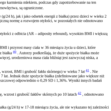
ego karmienia mlekiem, podczas gdy zapotrzebowanie na ten
emowlęctwa, są ograniczone.
24 h), jak i jako odsetek energii z białka) przez dzieci w wieku 2
logiczną normę a rozwojem otyłości, w pozostałych nie odnotowano
yłości z odbicia (AR – adiposity rebound), wysokim BMI i większą
 i przyrost masy ciała w 36 miesiącu życia u dzieci, które
40
z białka
. Autorzy podkreślają, że duże spożycie białka może
ęcej, urodzeniowa masa ciała bliźniąt jest zazwyczaj niska, a
41
 wzrost, BMI i grubość fałdu skórnego) w wieku 7 lat
. Nie
7 lat. Jednak duże spożycie białka (zdefiniowane jako większe niż
 tłuszczowej odpowiednio o 0,29 SD i 1,36%. Wyniki innych badań
42
 wzrost i grubość fałdów skórnych po 10 latach
, odnotowano
 (g/24 h) w 17-18 miesiącu życia, ale nie wykazano tej zależności