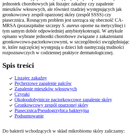
jednostek chorobowych jak liszajec zakaźny czy zapalenie
mieszków włosowych, ale również rzadziej występujących jak
gronkowcowy zespół oparzonej skóry (zespół SSSS) czy
piasecznica. Rosnącym problem jest szerząca się obecność CA-
MRSA (pozaszpitalne szczepy
S. aureus
oporne na metycylinę) i
tym samym dobór odpowiedniej antybiotykoterapii. W artykule
opisano wybrane jednostki chorobowe związane z zakażeniami
gronkowcowo-paciorkowcowymi, w szczególności uwzględniając
te, które najczęściej występują u dzieci lub nastręczają trudności
rozpoznawczych w codziennej praktyce dermatologicznej.
Spis treści
Liszajec zakaźny
Pęcherzowe zapalenie palców
Zapalenie mieszków włosowych
Czyraki
Okołoodobytnicze paciorkowcowe zapalenie skóry
Gronkowcowy zespół oparzonej skóry
Piasecznica/Pseudogrzybica bakteryjna
Podsumowanie
Do bakterii wchodzących w skład mikrobiomu skóry zaliczamy: