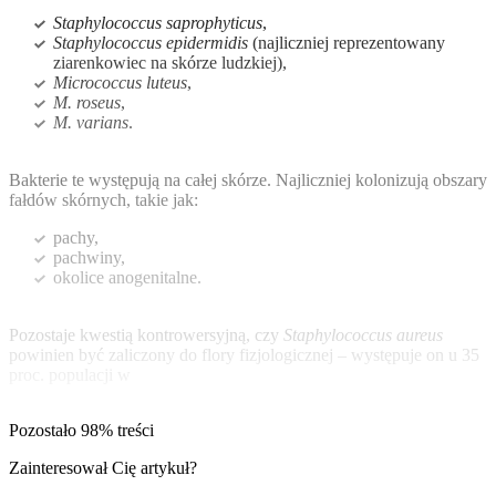
Staphylococcus saprophyticus
,
Staphylococcus epidermidis
(najliczniej reprezentowany
ziarenkowiec na skórze ludzkiej),
Micrococcus luteus
,
M. roseus
,
M. varians
.
Bakterie te występują na całej skórze. Najliczniej kolonizują obszary
fałdów skórnych, takie jak:
pachy,
pachwiny,
okolice anogenitalne.
Pozostaje kwestią kontrowersyjną, czy
Staphylococcus aureus
powinien być zaliczony do flory fizjologicznej – występuje on u 35
proc. populacji w
Pozostało 98% treści
Zainteresował Cię artykuł?