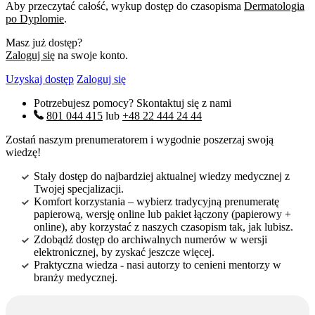
Aby przeczytać całość, wykup dostęp do czasopisma
Dermatologia
po Dyplomie
.
Masz już dostęp?
Zaloguj się
na swoje konto.
Uzyskaj dostęp
Zaloguj się
Potrzebujesz pomocy? Skontaktuj się z nami
801 044 415
lub
+48 22 444 24 44
Zostań naszym prenumeratorem i wygodnie poszerzaj swoją
wiedzę!
Stały dostęp do najbardziej aktualnej wiedzy medycznej z
Twojej specjalizacji.
Komfort korzystania – wybierz tradycyjną prenumeratę
papierową, wersję online lub pakiet łączony (papierowy +
online), aby korzystać z naszych czasopism tak, jak lubisz.
Zdobądź dostęp do archiwalnych numerów w wersji
elektronicznej, by zyskać jeszcze więcej.
Praktyczna wiedza - nasi autorzy to cenieni mentorzy w
branży medycznej.