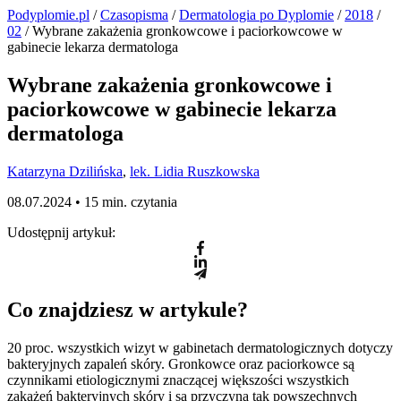
Podyplomie.pl
/
Czasopisma
/
Dermatologia po Dyplomie
/
2018
/
02
/ Wybrane zakażenia gronkowcowe i paciorkowcowe w
gabinecie lekarza dermatologa
Wybrane zakażenia gronkowcowe i
paciorkowcowe w gabinecie lekarza
dermatologa
Katarzyna Dzilińska
,
lek. Lidia Ruszkowska
08.07.2024 •
15 min. czytania
Udostępnij artykuł:
Co znajdziesz w artykule?
20 proc. wszystkich wizyt w gabinetach dermatologicznych dotyczy
bakteryjnych zapaleń skóry. Gronkowce oraz paciorkowce są
czynnikami etiologicznymi znaczącej większości wszystkich
zakażeń bakteryjnych skóry i są przyczyną tak powszechnych