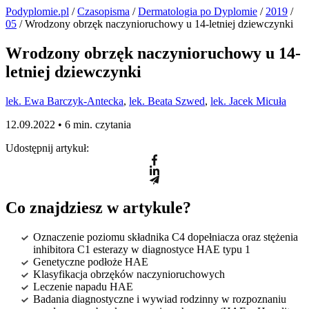
Podyplomie.pl
/
Czasopisma
/
Dermatologia po Dyplomie
/
2019
/
05
/ Wrodzony obrzęk naczynioruchowy u 14-letniej dziewczynki
Wrodzony obrzęk naczynioruchowy u 14-
letniej dziewczynki
lek. Ewa Barczyk-Antecka
,
lek. Beata Szwed
,
lek. Jacek Micuła
12.09.2022 •
6 min. czytania
Udostępnij artykuł:
Co znajdziesz w artykule?
Oznaczenie poziomu składnika C4 dopełniacza oraz stężenia
inhibitora C1 esterazy w diagnostyce HAE typu 1
Genetyczne podłoże HAE
Klasyfikacja obrzęków naczynioruchowych
Leczenie napadu HAE
Badania diagnostyczne i wywiad rodzinny w rozpoznaniu