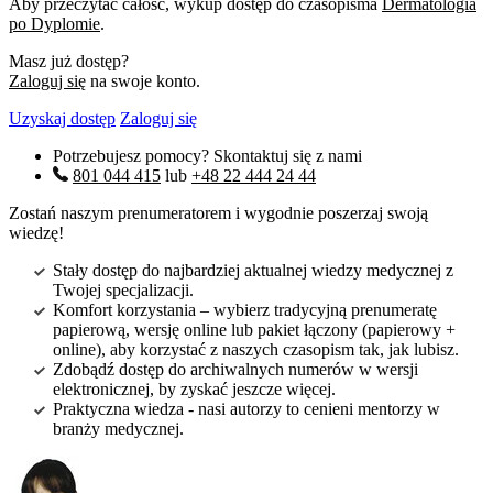
Aby przeczytać całość, wykup dostęp do czasopisma
Dermatologia
po Dyplomie
.
Masz już dostęp?
Zaloguj się
na swoje konto.
Uzyskaj dostęp
Zaloguj się
Potrzebujesz pomocy? Skontaktuj się z nami
801 044 415
lub
+48 22 444 24 44
Zostań naszym prenumeratorem i wygodnie poszerzaj swoją
wiedzę!
Stały dostęp do najbardziej aktualnej wiedzy medycznej z
Twojej specjalizacji.
Komfort korzystania – wybierz tradycyjną prenumeratę
papierową, wersję online lub pakiet łączony (papierowy +
online), aby korzystać z naszych czasopism tak, jak lubisz.
Zdobądź dostęp do archiwalnych numerów w wersji
elektronicznej, by zyskać jeszcze więcej.
Praktyczna wiedza - nasi autorzy to cenieni mentorzy w
branży medycznej.