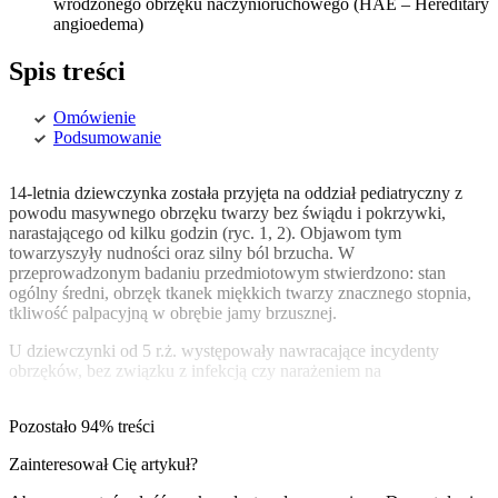
wrodzonego obrzęku naczynioruchowego (HAE – Hereditary
angioedema)
Spis treści
Omówienie
Podsumowanie
14-letnia dziewczynka została przyjęta na oddział pediatryczny z
powodu masywnego obrzęku twarzy bez świądu i pokrzywki,
narastającego od kilku godzin (ryc. 1, 2). Objawom tym
towarzyszyły nudności oraz silny ból brzucha. W
przeprowadzonym badaniu przedmiotowym stwierdzono: stan
ogólny średni, obrzęk tkanek miękkich twarzy znacznego stopnia,
tkliwość palpacyjną w obrębie jamy brzusznej.
U dziewczynki od 5 r.ż. występowały nawracające incydenty
obrzęków, bez związku z infekcją czy narażeniem na
Pozostało 94% treści
Zainteresował Cię artykuł?