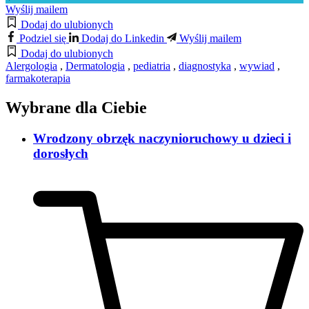
Wyślij mailem
Dodaj do ulubionych
Podziel się
Dodaj do Linkedin
Wyślij mailem
Dodaj do ulubionych
Alergologia
,
Dermatologia
,
pediatria
,
diagnostyka
,
wywiad
,
farmakoterapia
Wybrane dla Ciebie
Wrodzony obrzęk naczynioruchowy u dzieci i
dorosłych