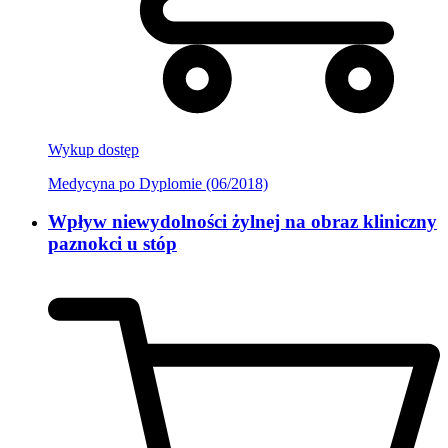
Wykup dostęp
Medycyna po Dyplomie (06/2018)
Wpływ niewydolności żylnej na obraz kliniczny
paznokci u stóp