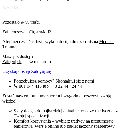
Sześćdzi
Pozostało 94% treści
Zainteresował Cię artykuł?
Aby przeczytać całość, wykup dostęp do czasopisma
Medical
Tribune
.
Masz już dostęp?
Zaloguj się
na swoje konto.
Uzyskaj dostęp
Zaloguj się
Potrzebujesz pomocy? Skontaktuj się z nami
801 044 415
lub
+48 22 444 24 44
Zostań naszym prenumeratorem i wygodnie poszerzaj swoją
wiedzę!
Stały dostęp do najbardziej aktualnej wiedzy medycznej z
Twojej specjalizacji.
Komfort korzystania – wybierz tradycyjną prenumeratę
papierową, wersję online lub pakiet łączony (papierowy +