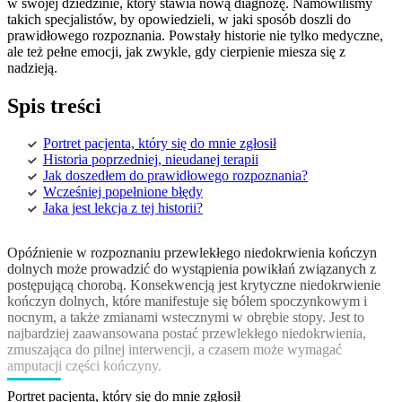
w swojej dziedzinie, który stawia nową diagnozę. Namówiliśmy
takich specjalistów, by opowiedzieli, w jaki sposób doszli do
prawidłowego rozpoznania. Powstały historie nie tylko medyczne,
ale też pełne emocji, jak zwykle, gdy cierpienie miesza się z
nadzieją.
Spis treści
Portret pacjenta, który się do mnie zgłosił
Historia poprzedniej, nieudanej terapii
Jak doszedłem do prawidłowego rozpoznania?
Wcześniej popełnione błędy
Jaka jest lekcja z tej historii?
Opóźnienie w rozpoznaniu przewlekłego niedokrwienia kończyn
dolnych może prowadzić do wystąpienia powikłań związanych z
postępującą chorobą. Konsekwencją jest krytyczne niedokrwienie
kończyn dolnych, które manifestuje się bólem spoczynkowym i
nocnym, a także zmianami wstecznymi w obrębie stopy. Jest to
najbardziej zaawansowana postać przewlekłego niedokrwienia,
zmuszająca do pilnej interwencji, a czasem może wymagać
amputacji części kończyny.
Portret pacjenta, który się do mnie zgłosił