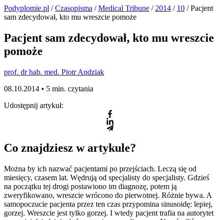
Podyplomie.pl
/
Czasopisma
/
Medical Tribune
/
2014
/
10
/ Pacjent
sam zdecydował, kto mu wreszcie pomoże
Pacjent sam zdecydował, kto mu wreszcie
pomoże
prof. dr hab. med. Piotr Andziak
08.10.2014 •
5 min. czytania
Udostępnij artykuł:
Co znajdziesz w artykule?
Można by ich nazwać pacjentami po przejściach. Leczą się od
miesięcy, czasem lat. Wędrują od specjalisty do specjalisty. Gdzieś
na początku tej drogi postawiono im diagnozę, potem ją
zweryfikowano, wreszcie wrócono do pierwotnej. Różnie bywa. A
samopoczucie pacjenta przez ten czas przypomina sinusoidę: lepiej,
gorzej. Wreszcie jest tylko gorzej. I wtedy pacjent trafia na autorytet