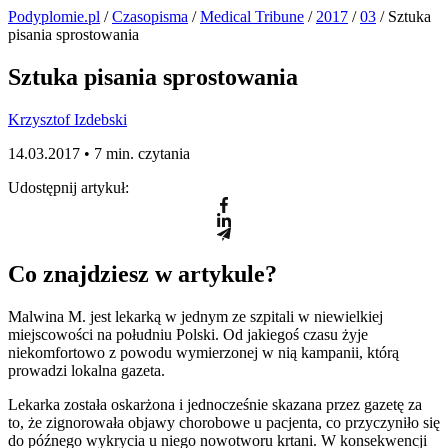
Podyplomie.pl
/
Czasopisma
/
Medical Tribune
/
2017
/
03
/ Sztuka
pisania sprostowania
Sztuka pisania sprostowania
Krzysztof Izdebski
14.03.2017 •
7 min. czytania
Udostępnij artykuł:
Co znajdziesz w artykule?
Malwina M. jest lekarką w jednym ze szpitali w niewielkiej
miejscowości na południu Polski. Od jakiegoś czasu żyje
niekomfortowo z powodu wymierzonej w nią kampanii, którą
prowadzi lokalna gazeta.
Lekarka została oskarżona i jednocześnie skazana przez gazetę za
to, że zignorowała objawy chorobowe u pacjenta, co przyczyniło się
do późnego wykrycia u niego nowotworu krtani. W konsekwencji