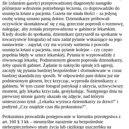
źle (zdaniem gazety) przeprowadzonej diagnostyki nastąpiło
późniejsze wdrożenie potrzebnego leczenia, co doprowadziło do
usunięcia krtani u pacjenta. Gazeta nie miała litości – za jedyną
osobę winną uznano panią doktor. Dziennikarze próbowali
oczywiście skontaktować się z nią, grzecznie poprosili o rozmowę,
nalegając, aby została przeprowadzona w gabinecie lekarskim.
Kiedy doszło do spotkania, dziennikarz (przyszedł na spotkanie w
towarzystwie fotografa) od razu zadał pytanie wskazujące na jego
nastawienie – zapytał, czy ma wyrzuty sumienia z powodu
usunięcia krtani u pacjenta, oraz pytanie kolejne – czy często
popełnia błędy w sztuce lekarskiej. Pytania te wyprowadziły z
równowagi lekarkę. Podniesionym głosem poprosiła dziennikarzy,
żeby opuścili gabinet. Żądanie to nakręciło spiralę ich agresji,
zaczęły się pytania bardziej bezpośrednie i sformułowane w coraz
bardziej skandaliczny sposób. W odpowiedzi pani doktor już nie
podniesionym głosem, lecz krzycząc, wyprosiła dziennikarzy z
gabinetu. W tym czasie fotograf pstryknął z ukrycia, uchwyciwszy
moment, gdy lekarka krzyczała, gestykulując. Następnego dnia na
pierwszej stronie gazety ukazało się zdjęcie, nad którym
umieszczono tytuł: „Lekarka wyrzuca dziennikarzy za drzwi!” i
podtytuł „Czy znajdzie czas dla prokuratora?”.
Prokuratura prowadziła postępowanie w kierunku przestępstwa z
art. 160 § 3 kk – nieumyślne narażenie na bezpośrednie
niebezpieczeństwo utraty życia lub ciężkiego uszczerbku na