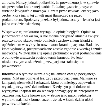
zdrowiu. Należy jednak podkreślić, że prowadzono je w sprawie,
nie przeciwko konkretnej osobie. Lokalnej gazecie powyższa
subtelność wyraźnie umknęła. Gazeta przedstawiała lekarkę jako
osobę, która już w tej chwili musi tłumaczyć się przed
prokuratorem. Społeczny przekaz był jednoznaczny – lekarka jest
już w zasadzie oskarżoną.
W sprawie tej prokurator wystąpił o opinię biegłych. Opinia ta
jednoznacznie wskazała, iż nie można przypisać istnienia związku
przyczynowo-skutkowego pomiędzy zachowaniem lekarki a
opóźnieniem w wykryciu nowotworu krtani u pacjenta. Badanie,
które wykonała, przeprowadzone zostało zgodnie z wiedzą i sztuką
medyczną. W związku z tą opinią prokurator wydał postanowienie
o odmowie wszczęcia postępowania karnego. Po jego
nieskutecznym zaskarżeniu przez pacjenta stało się ono
prawomocne.
Informacja o tym nie ukazała się na łamach owego poczytnego
pisma. Nikt nie pomyślał też, żeby przeprosić panią Malwinę za
kampanię nienawiści i oskarżeń, która od miesięcy zapewniała
wysoką poczytność dziennikowi. Kiedy syn pani doktor nie
wytrzymał i napisał list do redakcji domagający się przeprosin za
oszczerstwa, które kierowano w stronę jego matki, redakcja
wydrukowała list z komentarzem, że tak właśnie działa układ
prawniczo-lekarski.