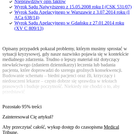
Nieprawdziwy opis faktów
Wyrok Sądu Najwyższego z 15.05.2008 roku I (CSK 531/07)
Wyrok Sądu Apelacyjnego w Warszawie z 3.07.2014 roku (I
ACa 638/14)
Wyrok Sądu Apelacyjnego w Gdańsku z 27.01.2014 roku
(XV C 809/13)
Opisany przypadek pokazał problemy, którym musimy sprostać w
sytuacji kryzysowej, gdy nasze nazwisko pojawia się w kontekście
medialnego zdarzenia. Trudno o lepszy materiał niż dotyczący
niewłaściwego (zdaniem dziennikarzy) leczenia lub badania
pacjenta, które doprowadzi do szeregu groźnych konsekwencji.
Budowanie schematu – biedni pacjenci oraz źli, krzyczący i
niedouczeni lekarze – często dobrze się sprawdza w tekstach
prasowych i buduje poczytność. Niekiedy nie chodzi o to, aby
przedstawić
Pozostało 95% treści
Zainteresował Cię artykuł?
Aby przeczytać całość, wykup dostęp do czasopisma
Medical
Tribune
.