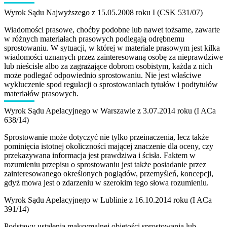
Wyrok Sądu Najwyższego z 15.05.2008 roku I (CSK 531/07)
Wiadomości prasowe, choćby podobne lub nawet tożsame, zawarte
w różnych materiałach prasowych podlegają odrębnemu
sprostowaniu. W sytuacji, w której w materiale prasowym jest kilka
wiadomości uznanych przez zainteresowaną osobę za nieprawdziwe
lub nieścisłe albo za zagrażające dobrom osobistym, każda z nich
może podlegać odpowiednio sprostowaniu. Nie jest właściwe
wykluczenie spod regulacji o sprostowaniach tytułów i podtytułów
materiałów prasowych.
Wyrok Sądu Apelacyjnego w Warszawie z 3.07.2014 roku (I ACa
638/14)
Sprostowanie może dotyczyć nie tylko przeinaczenia, lecz także
pominięcia istotnej okoliczności mającej znaczenie dla oceny, czy
przekazywana informacja jest prawdziwa i ścisła. Faktem w
rozumieniu przepisu o sprostowaniu jest także posiadanie przez
zainteresowanego określonych poglądów, przemyśleń, koncepcji,
gdyż mowa jest o zdarzeniu w szerokim tego słowa rozumieniu.
Wyrok Sądu Apelacyjnego w Lublinie z 16.10.2014 roku (I ACa
391/14)
Podstawy ustalenia maksymalnej objętości sprostowania lub