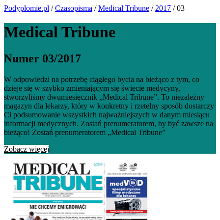
Podyplomie.pl
/
Czasopisma
/
Medical Tribune
/
2017
/ 03
Medical Tribune
Numer 03/2017
W odpowiedzi na potrzebę ciągłego bycia na bieżąco z tym, co
dzieje się w szybko zmieniającym się świecie medycyny,
stworzyliśmy dwumiesięcznik „Medical Tribune”. To niezależny
magazyn dla lekarzy, który w konkretny i rzetelny sposób dostarczy
Ci podsumowanie wszystkich najważniejszych w danym miesiącu
informacji medycznych. Zostań prenumeratorem, by być zawsze na
bieżąco! Zostań prenumeratorem „Medical Tribune”
Zobacz więcej