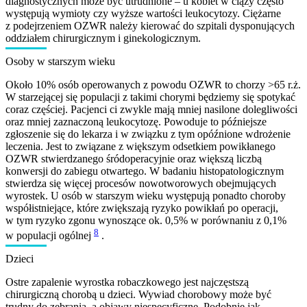
diagnostycznych może być utrudnione – u kobiet w ciąży często
występują wymioty czy wyższe wartości leu­kocytozy. Ciężarne
z podejrzeniem OZWR należy kierować do szpitali dysponujących
oddziałem chirurgicznym i ginekologicznym.
Osoby w starszym wieku
Około 10% osób operowanych z powodu OZWR to chorzy >65 r.ż.
W starzejącej się populacji z takimi chorymi będziemy się spotykać
coraz częściej. Pacjenci ci zwykle mają mniej nasilone dolegliwości
oraz mniej zaznaczoną leukocytozę. Powoduje to późniejsze
zgłoszenie się do lekarza i w związku z tym opóźnione wdrożenie
leczenia. Jest to związane z większym odsetkiem powikłanego
OZWR stwierdzanego śródoperacyjnie oraz większą liczbą
konwersji do zabiegu otwartego. W badaniu histopatologicznym
stwierdza się więcej pro­cesów nowotworowych obejmujących
wyrostek. U osób w starszym wieku występują ponadto choroby
współistniejące, które zwiększają ryzyko powikłań po operacji,
w tym ryzyko zgonu wynoszące ok. 0,5% w porównaniu z 0,1%
8
w populacji ogólnej
.
Dzieci
Ostre zapalenie wyrostka robaczkowego jest najczęstszą
chirurgiczną chorobą u dzieci. Wywiad chorobowy może być
trudny do zebrania, a objawy niespecyficzne. Podobnie jak