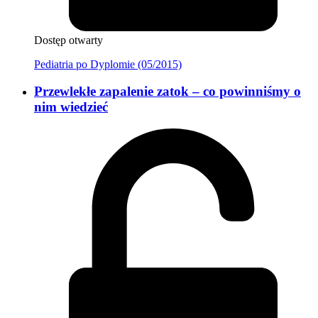
Dostęp otwarty
Pediatria po Dyplomie (05/2015)
Przewlekłe zapalenie zatok – co powinniśmy o
nim wiedzieć