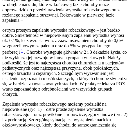
w obrębie narządu, które w końcowej fazie choroby może
doprowadzić do przedziurawienia wyrostka robaczkowego oraz
rozlanego zapalenia otrzewnej. Rokowanie w pierwszej fazie
zapalenia –
ostrym prostym zapaleniu wyrostka robaczkowego – jest bardzo
dobre. Śmiertelność w niepowikłanym zapaleniu wyrostka wynosi
ok. 0,1%, lecz wzrasta wraz z zaawansowaniem choroby do 0,6%
w zgorzelinowym zapaleniu oraz do 5% w przypadku jego
1
perforacji
. Choroba występuje głównie w 2 i 3 dekadzie życia, co
nie wyklucza jej rozwoju w innych grupach wiekowych. Należy
podkreślić, że jest to najczęstsza choroba chirurgiczna u pacjentów
pediatrycznych oraz najczęstsza przyczyna, obok położniczych,
ostrego brzucha u ciężarnych. Szczególnym wyzwaniem jest
ustalenie rozpoznania u osób starszych, u których chorobę stwierdza
się w bardziej zaawansowanych stadiach. W praktyce lekarza POZ
warto zapoznać się z odrębnościami we wszystkich grupach
chorych.
Zapalenia wyrostka robaczkowego możemy podzielić na
niepowikłane (ryc. 1) – ostre proste zapalenie wyrostka
robaczkowego – oraz powikłane – ropowicze, zgorzelinowe (ryc. 2)
i z perforacją. Szczególną sytuacją jest wystąpienie nacieku
okołowyrostkowego, kiedy dochodzi do samoograniczenia się
2