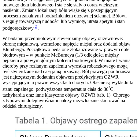
prawego dołu biodrowego i staje się stały o coraz większym
nasileniu. Zmiana lokalizacji bólu wiąże się z postępującym
procesem zapalnym i podrażnieniem otrzewnej ściennej. Bólowi
z reguły towarzyszą nudności lub wymioty, utrata apetytu i stan
2
podgorączkowy
.
W badaniu przedmiotowym stwierdzimy objawy otrzewnowe:
obronę mięśniową, wzmożone napięcie mięśni oraz dodatni objaw
Blumberga. Początkowo będą one zlokalizowane w prawym dole
biodrowym – w punkcie McBurneya (1/3 odległości między
pępkiem a prawym górnym kolcem biodrowym). W miarę trwania
choroby przy rozlanym zapaleniu wyrostka robaczkowego mogą
być stwierdzane nad całą jamą brzuszną. Ból prawego podbrzusza
jest najczęstszym dodatnim objawem predykcyjnym OZWR
występującym u prawie wszystkich chorych. Obecne są wykładniki
°
stanu zapalnego: podwyższona temperatura ciała do 38
C,
tachykardia oraz inne klasyczne objawy OZWR (tab. 1). Chorego
z typowymi dolegliwościami należy niezwłocznie skierować na
oddział chirurgiczny.