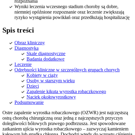
rozpoznania
Wyniki leczenia wczesnego stadium choroby są dobre,
niemniej opóźnione rozpoznanie oraz leczenie zwiększają
ryzyko wystąpienia powikłań oraz przedłużają hospitalizację
Spis treści
Obraz kliniczny
Diagnostyka
Skale diagnostyczne
Badania dodatkowe
Leczenie
Odrębności kliniczne w szczególnych grupach chorych
Kobiety w ciąży
Osoby w starszym wieku
Dzieci
Zapalenie kikuta wyrostka robaczkowego
Naciek okołowyrostkowy
Podsumowanie
Ostre zapalenie wyrostka robaczkowego (OZWR) jest najczęstszą
ostrą chorobą chirurgiczną oraz jedną z najczęstszych przyczyn
dolegliwości bólowych prawego podbrzusza. Jest spowodowane
zatkaniem ujścia wyrostka robaczkowego – zazwyczaj kamieniem
kałowym lub grudką chłonną. Dochodzi wtedy do wzrostu ciśnienia