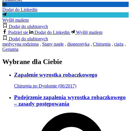
Dodaj do Linkedin
Wyślij mailem
Dodaj do ulubionych
Podziel się
Dodaj do Linkedin
Wyślij mailem
Dodaj do ulubionych
medycyna rodzinna
,
Stany nagłe
,
diagnostyka
,
Chirurgia
,
ciąża
,
Geriatria
Wybrane dla Ciebie
Zapalenie wyrostka robaczkowego
Chirurgia po Dyplomie (06/2017)
Podejrzenie zapalenia wyrostka robaczkowego
– zasady postępowania