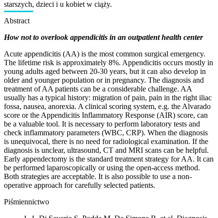
starszych, dzieci i u kobiet w ciąży.
Abstract
How not to overlook appendicitis in an outpatient health center
Acute appendicitis (AA) is the most common surgical emergency.
The lifetime risk is approximately 8%. Appendicitis occurs mostly in
young adults aged between 20-30 years, but it can also develop in
older and younger population or in pregnancy. The diagnosis and
treatment of AA patients can be a considerable challenge. AA
usually has a typical history: migration of pain, pain in the right iliac
fossa, nausea, anorexia. A clinical scoring system, e.g. the Alvarado
score or the Appendicitis Inflammatory Response (AIR) score, can
be a valuable tool. It is necessary to perform laboratory tests and
check inflammatory parameters (WBC, CRP). When the diagnosis
is unequivocal, there is no need for radiological examination. If the
diagnosis is unclear, ultrasound, CT and MRI scans can be helpful.
Early appendectomy is the standard treatment strategy for AA. It can
be performed laparoscopically or using the open-access method.
Both strategies are acceptable. It is also possible to use a non-
operative approach for carefully selected patients.
Piśmiennictwo