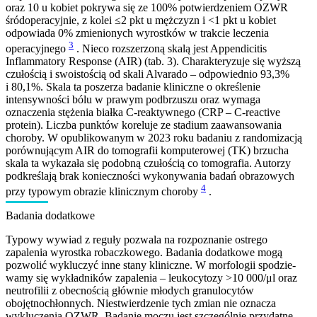
oraz 10 u kobiet pokrywa się ze 100% potwierdzeniem OZWR
śródoperacyjnie, z kolei ≤2 pkt u mężczyzn i <1 pkt u kobiet
odpowiada 0% zmienionych wyrostków w trakcie leczenia
3
operacyjnego
. Nieco rozszerzoną skalą jest Appendicitis
Inflammatory Response (AIR) (tab. 3). Charakteryzuje się wyższą
czułością i swoistością od skali Alvarado – odpowiednio 93,3%
i 80,1%. Skala ta poszerza badanie kliniczne o określenie
intensywności bólu w prawym podbrzuszu oraz wymaga
oznaczenia stężenia białka C-reaktywnego (CRP – C-reactive
protein). Liczba punktów koreluje ze stadium zaawansowania
choroby. W opublikowanym w 2023 roku badaniu z randomizacją
porównującym AIR do tomografii komputerowej (TK) brzucha
skala ta wykazała się podobną czułością co tomografia. Autorzy
podkreślają brak konieczności wykonywania badań obrazowych
4
przy typowym obrazie klinicznym choroby
.
Badania dodatkowe
Typowy wywiad z reguły pozwala na rozpoznanie ostrego
zapalenia wyrostka robaczkowego. Badania dodatkowe mogą
pozwolić wykluczyć inne stany kliniczne. W morfologii spodzie­
wamy się wykładników zapalenia – leukocytozy >10 000/μl oraz
neutrofilii z obecnością głównie młodych granulocytów
obojętnochłonnych. Niestwierdzenie tych zmian nie oznacza
wykluczenia OZWR. Badanie moczu jest szczególnie przydatne,