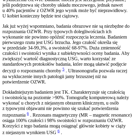
jeśli podejrzewa się choroby układu moczowego, jednak nawet
u 40% pacjentów z OZWR jego wynik może być nieprawidłowy.
U kobiet konieczny będzie test ciążowy.
Jak już wyżej wspomniano, badania obrazowe nie są niezbędne do
rozpoznania OZWR. Przy typowych dolegliwościach ich
wykonanie nie powinno opóźnić rozpoczęcia leczenia. Badaniem
pierwszego rzutu jest USG brzucha. Jego czułość określa się
w przedziale 34-99,3%, a swoistość 68-97%. Duża zmienność
czułości i swoistości wynika z subiektywności oceny badania. Aby
zwiększyć wartość diagnostyczną USG, warto korzystać ze
standardowych protokołów badania, które mogą ułatwić podjęcie
5
decyzji o rozpoznaniu choroby
. Ultrasonografia pozwala raczej
na wykluczenie innych patologii jamy brzusznej niż na
potwierdzenie OZWR.
Dokładniejszym badaniem jest TK. Charakteryzuje się czułością
i swoistością na poziomie >90%. Tomografię komputerową należy
wykonać u chorych z niejasnym obrazem klinicznym, u osób
z typowymi objawami nie powinno się szukać potwierdzenia
6
rozpoznania
. Rezonans magnetyczny (MR – magnetic resonance)
osiąga 100% czułości i 98% swoistości w rozpoznaniu OZWR.
Korzyści z tego badania mogą osiągnąć głównie kobiety w ciąży
6
z niejasnym wynikiem USG
.