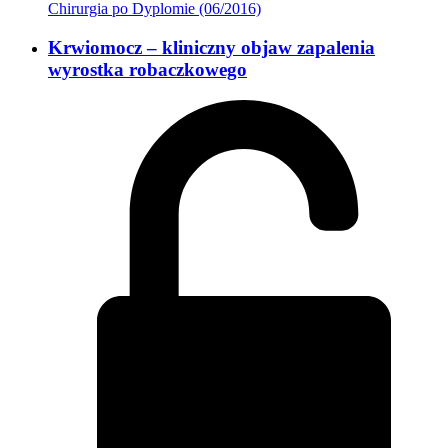
Chirurgia po Dyplomie (06/2016)
Krwiomocz – kliniczny objaw zapalenia
wyrostka robaczkowego