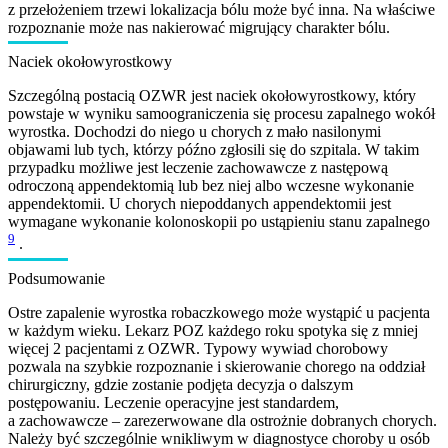
z przełożeniem trzewi lokalizacja bólu może być inna. Na właściwe
rozpoznanie może nas nakierować migrujący charakter bólu.
Naciek okołowyrostkowy
Szczególną postacią OZWR jest naciek okołowyrostkowy, który
powstaje w wyniku samoograniczenia się procesu zapalnego wokół
wyrostka. Dochodzi do niego u chorych z mało nasilonymi
objawami lub tych, którzy późno zgłosili się do szpitala. W takim
przypadku możliwe jest leczenie zachowawcze z następową
odroczoną appendektomią lub bez niej albo wczesne wykonanie
appendektomii. U chorych niepoddanych appendektomii jest
wymagane wykonanie kolonoskopii po ustąpieniu stanu zapalnego
9
.
Podsumowanie
Ostre zapalenie wyrostka robaczkowego może wystąpić u pacjenta
w każdym wieku. Lekarz POZ każdego roku spotyka się z mniej
więcej 2 pacjentami z OZWR. Typowy wywiad chorobowy
pozwala na szybkie rozpoznanie i skierowanie chorego na oddział
chirurgiczny, gdzie zostanie podjęta decyzja o dalszym
postępowaniu. Leczenie operacyjne jest standardem,
a zachowawcze – zarezerwowane dla ostrożnie dobranych chorych.
Należy być szczególnie wnikliwym w diagnostyce choroby u osób