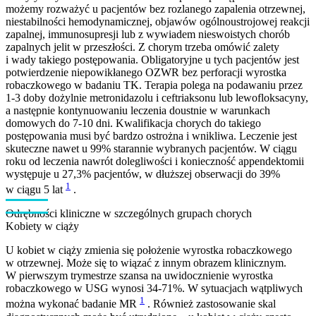
możemy rozważyć u pacjentów bez rozlanego zapalenia otrzewnej,
niestabilności hemodynamicznej, objawów ogólnoustrojowej reakcji
zapalnej, immunosupresji lub z wywiadem nieswoistych chorób
zapalnych jelit w przeszłości. Z chorym trzeba omówić zalety
i wady takiego postępowania. Obligatoryjne u tych pacjentów jest
potwierdzenie niepowikłanego OZWR bez perforacji wyrostka
robaczkowego w badaniu TK. Terapia polega na podawaniu przez
1-3 doby dożylnie metronidazolu i ceftriaksonu lub lewofloksacyny,
a następnie kontynuowaniu leczenia doustnie w warunkach
domowych do 7-10 dni. Kwalifikacja chorych do takiego
postępowania musi być bardzo ostrożna i wnikliwa. Leczenie jest
skuteczne nawet u 99% starannie wybranych pacjentów. W ciągu
roku od leczenia nawrót dolegliwości i konieczność appendektomii
występuje u 27,3% pacjentów, w dłuższej obserwacji do 39%
1
w ciągu 5 lat
.
Odrębności kliniczne w szczególnych grupach chorych
Kobiety w ciąży
U kobiet w ciąży zmienia się położenie wyrostka robaczkowego
w otrzewnej. Może się to wiązać z innym obrazem klinicznym.
W pierwszym trymestrze szansa na uwidocznienie wyrostka
robaczkowego w USG wynosi 34-71%. W sytuacjach wątpliwych
1
można wykonać badanie MR
. Również zastosowanie skal