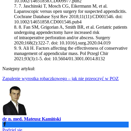
10.1002/14651858.CD009977.pub2
7.
Jaschinski T, Mosch CG, Eikermann M, et al.
Laparoscopic versus open surgery for suspected appendicitis.
Cochrane Database Syst Rev 2018;11(11):CD001546. doi:
10.1002/14651858.CD001546.pub4
8.
Fan SM, Grigorian A, Smith BR, et al. Geriatric patients
undergoing appendectomy have increased risk
of intraoperative perforation and/or abscess. Surgery
2020;168(2):322-7. doi: 10.1016/j.surg.2020.04.019
9.
Ali H. Factors affecting the effectiveness of conservative
management of appendicular mass. Pol Przegl Chir
2021;93(3):1-5. doi: 10.5604/01.3001.0014.8132
Następny artykuł:
Zapalenie wyrostka robaczkowego – jak nie przeoczyć w POZ
dr n. med. Mateusz Kamiński
Podziel się