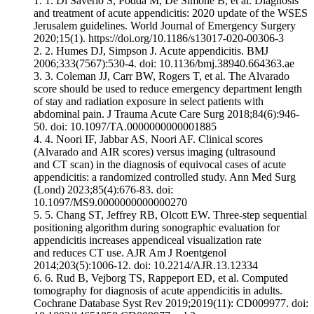
1.
Di Saverio S, Podda M, De Simone B, et al. Diagnosis
and treatment of acute appendicitis: 2020 update of the WSES
Jerusalem guidelines. World Journal of Emergency Surgery
2020;15(1). https://doi.org/10.1186/s13017-020-00306-3
2.
Humes DJ, Simpson J. Acute appendicitis. BMJ
2006;333(7567):530-4. doi: 10.1136/bmj.38940.664363.ae
3.
Coleman JJ, Carr BW, Rogers T, et al. The Alvarado
score should be used to reduce emergency department length
of stay and radiation exposure in select patients with
abdominal pain. J Trauma Acute Care Surg 2018;84(6):946-
50. doi: 10.1097/TA.0000000000001885
4.
Noori IF, Jabbar AS, Noori AF. Clinical scores
(Alvarado and AIR scores) versus imaging (ultrasound
and CT scan) in the diagnosis of equivocal cases of acute
appendicitis: a randomized controlled study. Ann Med Surg
(Lond) 2023;85(4):676-83. doi:
10.1097/MS9.0000000000000270
5.
Chang ST, Jeffrey RB, Olcott EW. Three-step sequential
positioning algorithm during sonographic evaluation for
appendicitis increases appendiceal visualization rate
and reduces CT use. AJR Am J Roentgenol
2014;203(5):1006-12. doi: 10.2214/AJR.13.12334
6.
Rud B, Vejborg TS, Rappeport ED, et al. Computed
tomography for diagnosis of acute appendicitis in adults.
Cochrane Database Syst Rev 2019;2019(11): CD009977. doi: