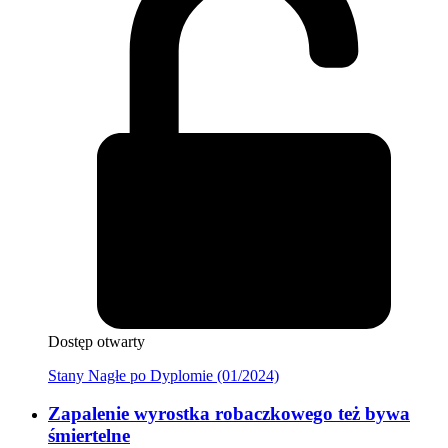
Dostęp otwarty
Stany Nagłe po Dyplomie (01/2024)
Zapalenie wyrostka robaczkowego też bywa
śmiertelne