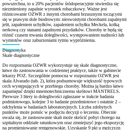
powszechna, to u 20% pacjentów śródoperacyjnie stwierdza się
niezmieniony zapalnie wyrostek robaczkowy. Ważne jest
różnicowanie OZWR z innymi chorobami brzusznymi toczącymi
się w prawym dole biodrowym: nieswoistymi chorobami zapalnymi
jelit, zapaleniem uchyłków, zapaleniem uchyłku Meckela, kolką
nerkową czy stanami zapalnymi przydatków. Choroby te będą się
różnić czasem trwania dolegliwości, występowaniem nudności lub
wymiotów oraz zaburzeniami rytmu wypróżnienia.
Diagnostyka
Skale diagnostyczne
Do rozpoznania OZWR wykorzystuje się skale diagnostyczne,
łatwe do zastosowania w codziennej praktyce, także w gabinecie
lekarzy POZ. Szczególnie pomocna w rozpoznaniu OZWR jest
skala Alvarado (tab. 2), która podsumowuje większość typowych
cech występujących w przebiegu choroby. Można ją bardzo łatwo
zapamiętać dzięki mnemotechnicznemu skrótowi MANTRELS.
Pierwsze 3 litery to dolegliwości zgłaszane w trakcie badania
podmiotowego, kolejne 3 to badanie przedmiotowe i ostatnie 2 –
odchylenia w badaniach laboratoryjnych. Liczba zdobytych
punktów może pomóc w podjęciu decyzji o leczeniu. Obecnie
uważa się, że zastosowanie skali może skrócić pobyt chorego na
szpitalnym oddziale ratunkowym oraz zmniejszyć jego ekspozycję
na promieniowanie rentgenowskie. Uzyskanie 9 pkt u mężczyzn