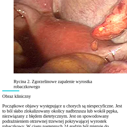
Rycina 2. Zgorzelinowe zapalenie wyrostka
robaczkowego
Obraz kliniczny
Początkowe objawy występujące u chorych są niespecyficzne. Jest
to ból słabo zlokalizowany okolicy nadbrzusza lub wokół pępka,
niezwiązany z błędem dietetycznym. Jest on spowodowany
podrażnieniem otrzewnej trzewnej pokrywającej wyrostek
robaczkowy. W ciągu następnych 24 godzin ból migruje do