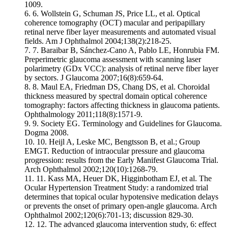
1009.
6.
Wollstein G, Schuman JS, Price LL, et al. Optical
coherence tomography (OCT) macular and peripapillary
retinal nerve fiber layer measurements and automated visual
fields. Am J Ophthalmol 2004;138(2):218-25.
7.
Baraibar B, Sánchez-Cano A, Pablo LE, Honrubia FM.
Preperimetric glaucoma assessment with scanning laser
polarimetry (GDx VCC): analysis of retinal nerve fiber layer
by sectors. J Glaucoma 2007;16(8):659-64.
8.
Maul EA, Friedman DS, Chang DS, et al. Choroidal
thickness measured by spectral domain optical coherence
tomography: factors affecting thickness in glaucoma patients.
Ophthalmology 2011;118(8):1571-9.
9.
Society EG. Terminology and Guidelines for Glaucoma.
Dogma 2008.
10.
Heijl A, Leske MC, Bengtsson B, et al.; Group
EMGT. Reduction of intraocular pressure and glaucoma
progression: results from the Early Manifest Glaucoma Trial.
Arch Ophthalmol 2002;120(10):1268-79.
11.
Kass MA, Heuer DK, Higginbotham EJ, et al. The
Ocular Hypertension Treatment Study: a randomized trial
determines that topical ocular hypotensive medication delays
or prevents the onset of primary open-angle glaucoma. Arch
Ophthalmol 2002;120(6):701-13; discussion 829-30.
12.
The advanced glaucoma intervention study, 6: effect