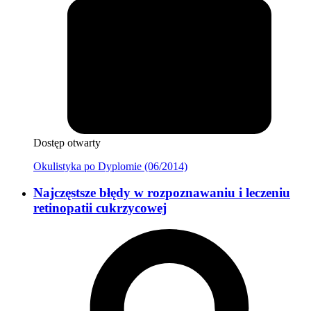
Dostęp otwarty
Okulistyka po Dyplomie (06/2014)
Najczęstsze błędy w rozpoznawaniu i leczeniu
retinopatii cukrzycowej