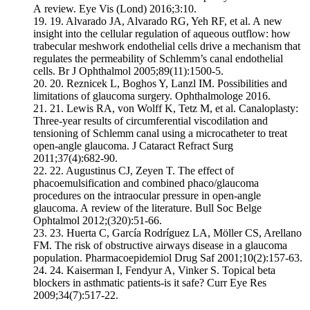
A review. Eye Vis (Lond) 2016;3:10.
19.
Alvarado JA, Alvarado RG, Yeh RF, et al. A new
insight into the cellular regulation of aqueous outflow: how
trabecular meshwork endothelial cells drive a mechanism that
regulates the permeability of Schlemm’s canal endothelial
cells. Br J Ophthalmol 2005;89(11):1500-5.
20.
Reznicek L, Boghos Y, Lanzl IM. Possibilities and
limitations of glaucoma surgery. Ophthalmologe 2016.
21.
Lewis RA, von Wolff K, Tetz M, et al. Canaloplasty:
Three-year results of circumferential viscodilation and
tensioning of Schlemm canal using a microcatheter to treat
open-angle glaucoma. J Cataract Refract Surg
2011;37(4):682-90.
22.
Augustinus CJ, Zeyen T. The effect of
phacoemulsification and combined phaco/glaucoma
procedures on the intraocular pressure in open-angle
glaucoma. A review of the literature. Bull Soc Belge
Ophtalmol 2012;(320):51-66.
23.
Huerta C, García Rodríguez LA, Möller CS, Arellano
FM. The risk of obstructive airways disease in a glaucoma
population. Pharmacoepidemiol Drug Saf 2001;10(2):157-63.
24.
Kaiserman I, Fendyur A, Vinker S. Topical beta
blockers in asthmatic patients-is it safe? Curr Eye Res
2009;34(7):517-22.