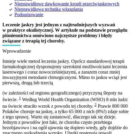
Nieprawidłowe dawkowanie kropli przeciwjaskrowych
Nieprawidłowa technika wkraplania
Podsumowanie
Leczenie jaskry jest jednym z najtrudniejszych wyzwań
w praktyce okulistycznej. W artykule na podstawie przeglądu
piśmiennictwa omówiono najczęstsze problemy i błędy
związane z terapią tej choroby.
Wprowadzenie
Istnieje wiele metod leczenia jaskry. Oprócz standardowej terapii
farmakologicznej dysponujemy szerokimi możliwościami leczenia
laserowego i coraz nowocześniejszymi, a zarazem coraz mniej
inwazyjnymi metodami chirurgicznymi. Mimo to jaskra wciąż jest
pierwszą, drugą lub trzecią
(w zależności od regionu geograficznego) przyczyną ślepoty na
1
świecie.
Według World Health Organization (WHO) 8 mln ludzi
2
na świecie straciło wzrok z powodu tej choroby.
Prawie 800 000
Polaków choruje na jaskrę, a tylko 65 000 z nich (8%!) zdaje sobie
z tego sprawę. Warto się zastanowić, dlaczego tak się dzieje.
Jednym z powodów jest fakt, że choroba często przebiega
bezobjawowo i na ogół ujawnia się dopiero wtedy, gdy dojdzie do
znacznego uszkodzenia wzroku. Ubytki postępują powoli