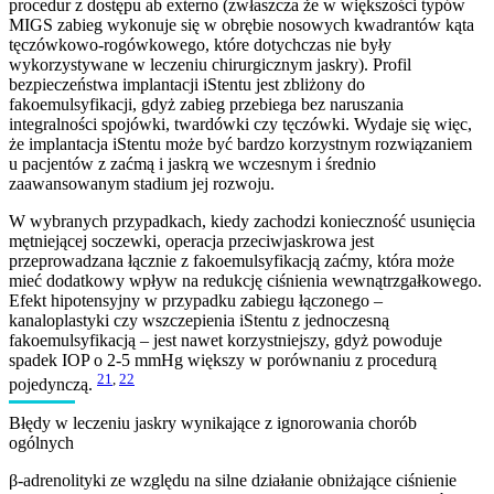
procedur z dostępu ab externo (zwłaszcza że w większości typów
MIGS zabieg wykonuje się w obrębie nosowych kwadrantów kąta
tęczówkowo-rogówkowego, które dotychczas nie były
wykorzystywane w leczeniu chirurgicznym jaskry). Profil
bezpieczeństwa implantacji iStentu jest zbliżony do
fakoemulsyfikacji, gdyż zabieg przebiega bez naruszania
integralności spojówki, twardówki czy tęczówki. Wydaje się więc,
że implantacja iStentu może być bardzo korzystnym rozwiązaniem
u pacjentów z zaćmą i jaskrą we wczesnym i średnio
zaawansowanym stadium jej rozwoju.
W wybranych przypadkach, kiedy zachodzi konieczność usunięcia
mętniejącej soczewki, operacja przeciwjaskrowa jest
przeprowadzana łącznie z fakoemulsyfikacją zaćmy, która może
mieć dodatkowy wpływ na redukcję ciśnienia wewnątrzgałkowego.
Efekt hipotensyjny w przypadku zabiegu łączonego –
kanaloplastyki czy wszczepienia iStentu z jednoczesną
fakoemulsyfikacją – jest nawet korzystniejszy, gdyż powoduje
spadek IOP o 2-5 mmHg większy w porównaniu z procedurą
21
,
22
pojedynczą.
Błędy w leczeniu jaskry wynikające z ignorowania chorób
ogólnych
β-adrenolityki ze względu na silne działanie obniżające ciśnienie