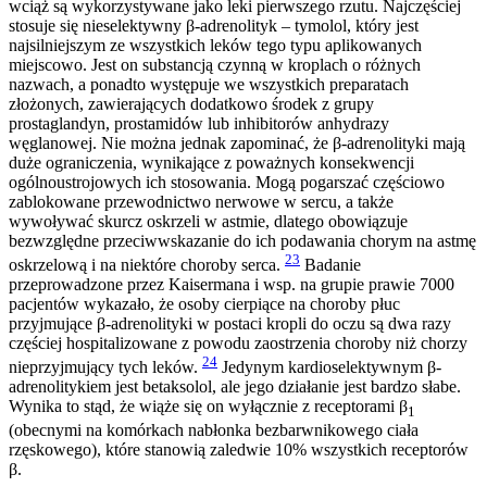
wciąż są wykorzystywane jako leki pierwszego rzutu. Najczęściej
stosuje się nieselektywny β-adrenolityk – tymolol, który jest
najsilniejszym ze wszystkich leków tego typu aplikowanych
miejscowo. Jest on substancją czynną w kroplach o różnych
nazwach, a ponadto występuje we wszystkich preparatach
złożonych, zawierających dodatkowo środek z grupy
prostaglandyn, prostamidów lub inhibitorów anhydrazy
węglanowej. Nie można jednak zapominać, że β-adrenolityki mają
duże ograniczenia, wynikające z poważnych konsekwencji
ogólnoustrojowych ich stosowania. Mogą pogarszać częściowo
zablokowane przewodnictwo nerwowe w sercu, a także
wywoływać skurcz oskrzeli w astmie, dlatego obowiązuje
bezwzględne przeciwwskazanie do ich podawania chorym na astmę
23
oskrzelową i na niektóre choroby serca.
Badanie
przeprowadzone przez Kaisermana i wsp. na grupie prawie 7000
pacjentów wykazało, że osoby cierpiące na choroby płuc
przyjmujące β-adrenolityki w postaci kropli do oczu są dwa razy
częściej hospitalizowane z powodu zaostrzenia choroby niż chorzy
24
nieprzyjmujący tych leków.
Jedynym kardioselektywnym β-
adrenolitykiem jest betaksolol, ale jego działanie jest bardzo słabe.
Wynika to stąd, że wiąże się on wyłącznie z receptorami β
1
(obecnymi na komórkach nabłonka bezbarwnikowego ciała
rzęskowego), które stanowią zaledwie 10% wszystkich receptorów
β.