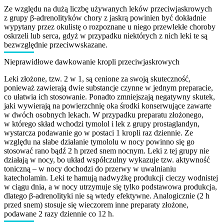
Ze względu na dużą liczbę używanych leków przeciwjaskrowych
z grupy β-adrenolityków chory z jaskrą powinien być dokładnie
wypytany przez okulistę o rozpoznane u niego przewlekłe choroby
oskrzeli lub serca, gdyż w przypadku niektórych z nich leki te są
bezwzględnie przeciwwskazane.
Nieprawidłowe dawkowanie kropli przeciwjaskrowych
Leki złożone, tzw. 2 w 1, są cenione za swoją skuteczność,
ponieważ zawierają dwie substancje czynne w jednym preparacie,
co ułatwia ich stosowanie. Ponadto zmniejszają negatywny skutek,
jaki wywierają na powierzchnię oka środki konserwujące zawarte
w dwóch osobnych lekach. W przypadku preparatu złożonego,
w którego skład wchodzi tymolol i lek z grupy prostaglandyn,
wystarcza podawanie go w postaci 1 kropli raz dziennie. Ze
względu na słabe działanie tymololu w nocy powinno się go
stosować rano bądź 2 h przed snem nocnym. Leki z tej grupy nie
działają w nocy, bo układ współczulny wykazuje tzw. aktywność
toniczną – w nocy dochodzi do przerwy w uwalnianiu
katecholamin. Leki te hamują nadwyżkę produkcji cieczy wodnistej
w ciągu dnia, a w nocy utrzymuje się tylko podstawowa produkcja,
dlatego β-adrenolityki nie są wtedy efektywne. Analogicznie (2 h
przed snem) stosuje się wieczorem inne preparaty złożone,
podawane 2 razy dziennie co 12 h.