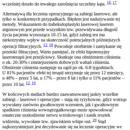
16
,
17
wcześniej doszło do trwałego zarośnięcia szczeliny kąta.
Alternatywą dla leczenia operacyjnego są zabiegi laserowe, ale
tylko w konkretnych przypadkach. Błędem jest nadużywanie tej
metody. Wskazaniem do trabekuloplastyki laserowej laserem
argonowym jest przede wszystkim tzw. przewidywana długość
życia pacjenta wynosząca 10-15 lat, gdyż zabieg ten ma
niekorzystny wpływ na skuteczność potencjalnych późniejszych
12
,
18
operacji filtracyjnych.
Powoduje otorbienie i zamykanie się
przetoki filtracyjnej. Warto pamiętać, że efekt hipotensyjny
laseroterapii jest przejściowy. Skutkuje ona obniżeniem ciśnienia
o ok. 20-30% i zmniejszeniem dobowych wahań ciśnienia.
Obniżenie ciśnienia następuje na ogół po ok. 6-8 tygodniach.
U 81% pacjentów efekt tej terapii utrzymuje się przez 12 miesięcy,
u 48% – przez 5 lat, u 17% – przez 8 lat i tylko u 11% pacjentów –
12
,
19
przez 10 lat.
W końcowych stadiach bardzo zaawansowanej jaskry wszelkie
zabiegi – laserowe i operacyjne – stają się ryzykowne, gdyż wstrząs
wywołany zarówno gwałtownym wzrostem, jak i gwałtownym
spadkiem ciśnienia wewnątrzgałkowego może spowodować
ostateczne uszkodzenie nerwu wzrokowego i zanik resztek
20
widzenia, wywołane tzw. zjawiskiem whipe out.
Stąd
najkorzystniejsze jest decydowanie się na leczenie operacyjne we