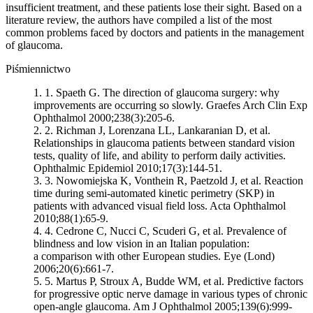
insufficient treatment, and these patients lose their sight. Based on a
literature review, the authors have compiled a list of the most
common problems faced by doctors and patients in the management
of glaucoma.
Piśmiennictwo
1.
Spaeth G. The direction of glaucoma surgery: why
improvements are occurring so slowly. Graefes Arch Clin Exp
Ophthalmol 2000;238(3):205-6.
2.
Richman J, Lorenzana LL, Lankaranian D, et al.
Relationships in glaucoma patients between standard vision
tests, quality of life, and ability to perform daily activities.
Ophthalmic Epidemiol 2010;17(3):144-51.
3.
Nowomiejska K, Vonthein R, Paetzold J, et al. Reaction
time during semi-automated kinetic perimetry (SKP) in
patients with advanced visual field loss. Acta Ophthalmol
2010;88(1):65-9.
4.
Cedrone C, Nucci C, Scuderi G, et al. Prevalence of
blindness and low vision in an Italian population:
a comparison with other European studies. Eye (Lond)
2006;20(6):661-7.
5.
Martus P, Stroux A, Budde WM, et al. Predictive factors
for progressive optic nerve damage in various types of chronic
open-angle glaucoma. Am J Ophthalmol 2005;139(6):999-