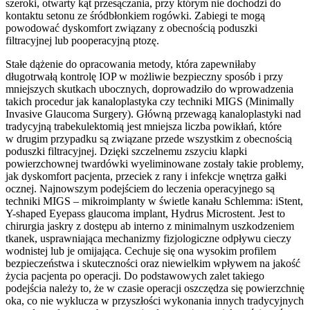
szeroki, otwarty kąt przesączania, przy którym nie dochodzi do
kontaktu setonu ze śródbłonkiem rogówki. Zabiegi te mogą
powodować dyskomfort związany z obecnością poduszki
filtracyjnej lub pooperacyjną ptozę.
Stałe dążenie do opracowania metody, która zapewniłaby
długotrwałą kontrolę IOP w możliwie bezpieczny sposób i przy
mniejszych skutkach ubocznych, doprowadziło do wprowadzenia
takich procedur jak kanaloplastyka czy techniki MIGS (Minimally
Invasive Glaucoma Surgery). Główną przewagą kanaloplastyki nad
tradycyjną trabekulektomią jest mniejsza liczba powikłań, które
w drugim przypadku są związane przede wszystkim z obecnością
poduszki filtracyjnej. Dzięki szczelnemu zszyciu klapki
powierzchownej twardówki wyeliminowane zostały takie problemy,
jak dyskomfort pacjenta, przeciek z rany i infekcje wnętrza gałki
ocznej. Najnowszym podejściem do leczenia operacyjnego są
techniki MIGS – mikroimplanty w świetle kanału Schlemma: iStent,
Y-shaped Eyepass glaucoma implant, Hydrus Microstent. Jest to
chirurgia jaskry z dostępu ab interno z minimalnym uszkodzeniem
tkanek, usprawniająca mechanizmy fizjologiczne odpływu cieczy
wodnistej lub je omijająca. Cechuje się ona wysokim profilem
bezpieczeństwa i skuteczności oraz niewielkim wpływem na jakość
życia pacjenta po operacji. Do podstawowych zalet takiego
podejścia należy to, że w czasie operacji oszczędza się powierzchnię
oka, co nie wyklucza w przyszłości wykonania innych tradycyjnych