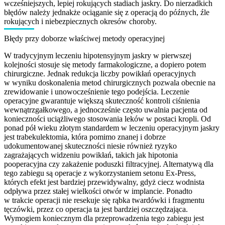
wcześniejszych, lepiej rokujących stadiach jaskry. Do nierzadkich
błędów należy jednakże ociąganie się z operacją do późnych, źle
rokujących i niebezpiecznych okresów choroby.
Błędy przy doborze właściwej metody operacyjnej
W tradycyjnym leczeniu hipotensyjnym jaskry w pierwszej
kolejności stosuje się metody farmakologiczne, a dopiero potem
chirurgiczne. Jednak redukcja liczby powikłań operacyjnych
w wyniku doskonalenia metod chirurgicznych pozwala obecnie na
zrewidowanie i unowocześnienie tego podejścia. Leczenie
operacyjne gwarantuje większą skuteczność kontroli ciśnienia
wewnątrzgałkowego, a jednocześnie często uwalnia pacjenta od
konieczności uciążliwego stosowania leków w postaci kropli. Od
ponad pół wieku złotym standardem w leczeniu operacyjnym jaskry
jest trabekulektomia, która pomimo znanej i dobrze
udokumentowanej skuteczności niesie również ryzyko
zagrażających widzeniu powikłań, takich jak hipotonia
pooperacyjna czy zakażenie poduszki filtracyjnej. Alternatywą dla
tego zabiegu są operacje z wykorzystaniem setonu Ex-Press,
których efekt jest bardziej przewidywalny, gdyż ciecz wodnista
odpływa przez stałej wielkości otwór w implancie. Ponadto
w trakcie operacji nie resekuje się rąbka twardówki i fragmentu
tęczówki, przez co operacja ta jest bardziej oszczędzająca.
Wymogiem koniecznym dla przeprowadzenia tego zabiegu jest