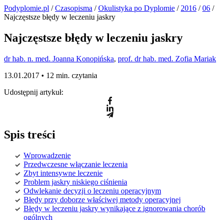
Podyplomie.pl
/
Czasopisma
/
Okulistyka po Dyplomie
/
2016
/
06
/
Najczęstsze błędy w leczeniu jaskry
Najczęstsze błędy w leczeniu jaskry
dr hab. n. med. Joanna Konopińska
,
prof. dr hab. med. Zofia Mariak
13.01.2017 •
12 min. czytania
Udostępnij artykuł:
Spis treści
Wprowadzenie
Przedwczesne włączanie leczenia
Zbyt intensywne leczenie
Problem jaskry niskiego ciśnienia
Odwlekanie decyzji o leczeniu operacyjnym
Błędy przy doborze właściwej metody operacyjnej
Błędy w leczeniu jaskry wynikające z ignorowania chorób
ogólnych