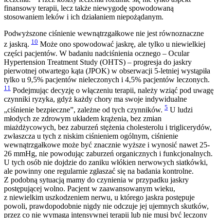
finansowy terapii, lecz także niewygodę spowodowaną
stosowaniem leków i ich działaniem niepożądanym.
Podwyższone ciśnienie wewnątrzgałkowe nie jest równoznaczne
10
z jaskrą.
Może ono spowodować jaskrę, ale tylko u niewielkiej
części pacjentów. W badaniu nadciśnienia ocznego – Ocular
Hypertension Treatment Study (OHTS) – progresja do jaskry
pierwotnej otwartego kąta (JPOK) w obserwacji 5-letniej wystąpiła
tylko u 9,5% pacjentów nieleczonych i 4,5% pacjentów leczonych.
11
Podejmując decyzję o włączeniu terapii, należy wziąć pod uwagę
czynniki ryzyka, gdyż każdy chory ma swoje indywidualne
5
„ciśnienie bezpieczne”, zależne od tych czynników.
U ludzi
młodych ze zdrowym układem krążenia, bez zmian
miażdżycowych, bez zaburzeń stężenia cholesterolu i triglicerydów,
zwłaszcza u tych z niskim ciśnieniem ogólnym, ciśnienie
wewnątrzgałkowe może być znacznie wyższe i wynosić nawet 25-
26 mmHg, nie powodując zaburzeń organicznych i funkcjonalnych.
U tych osób nie dojdzie do zaniku włókien nerwowych siatkówki,
ale powinny one regularnie zgłaszać się na badania kontrolne.
Z podobną sytuacją mamy do czynienia w przypadku jaskry
postępującej wolno. Pacjent w zaawansowanym wieku,
z niewielkim uszkodzeniem nerwu, u którego jaskra postępuje
powoli, prawdopodobnie nigdy nie odczuje jej ujemnych skutków,
przez co nie wymaga intensywnej terapii lub nie musi być leczony