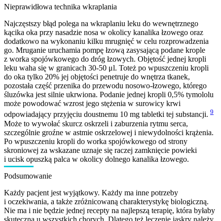
Nieprawidłowa technika wkraplania
Najczęstszy błąd polega na wkraplaniu leku do wewnętrznego
kącika oka przy nasadzie nosa w okolicy kanalika łzowego oraz
dodatkowo na wykonaniu kilku mrugnięć w celu rozprowadzenia
go. Mruganie uruchamia pompę łzową zasysającą podane krople
z worka spojówkowego do dróg łzowych. Objętość jednej kropli
leku waha się w granicach 30-50 μl. Toteż po wpuszczeniu kropli
do oka tylko 20% jej objętości penetruje do wnętrza tkanek,
pozostała część przenika do przewodu nosowo-łzowego, którego
śluzówka jest silnie ukrwiona. Podanie jednej kropli 0,5% tymololu
może powodować wzrost jego stężenia w surowicy krwi
9
odpowiadający przyjęciu doustnemu 10 mg tabletki tej substancji.
Może to wywołać skurcz oskrzeli i zaburzenia rytmu serca,
szczególnie groźne w astmie oskrzelowej i niewydolności krążenia.
Po wpuszczeniu kropli do worka spojówkowego od strony
skroniowej za wskazane uznaje się raczej zamknięcie powieki
i ucisk opuszką palca w okolicy dolnego kanalika łzowego.
Podsumowanie
Każdy pacjent jest wyjątkowy. Każdy ma inne potrzeby
i oczekiwania, a także zróżnicowaną charakterystykę biologiczną.
Nie ma i nie będzie jednej recepty na najlepszą terapię, która byłaby
skuteczna u wszystkich chorych. Dlatego też leczenie jaskry należy