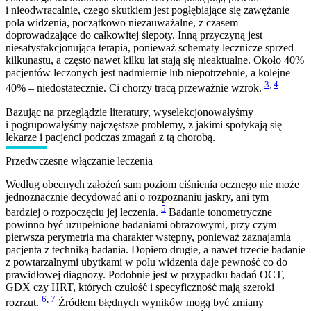
i nieodwracalnie, czego skutkiem jest pogłębiające się zawężanie
pola widzenia, początkowo niezauważalne, z czasem
doprowadzające do całkowitej ślepoty. Inną przyczyną jest
niesatysfakcjonująca terapia, ponieważ schematy lecznicze sprzed
kilkunastu, a często nawet kilku lat stają się nieaktualne. Około 40%
pacjentów leczonych jest nadmiernie lub niepotrzebnie, a kolejne
3
,
4
40% – niedostatecznie. Ci chorzy tracą przeważnie wzrok.
Bazując na przeglądzie literatury, wyselekcjonowałyśmy
i pogrupowałyśmy najczęstsze problemy, z jakimi spotykają się
lekarze i pacjenci podczas zmagań z tą chorobą.
Przedwczesne włączanie leczenia
Według obecnych założeń sam poziom ciśnienia ocznego nie może
jednoznacznie decydować ani o rozpoznaniu jaskry, ani tym
5
bardziej o rozpoczęciu jej leczenia.
Badanie tonometryczne
powinno być uzupełnione badaniami obrazowymi, przy czym
pierwsza perymetria ma charakter wstępny, ponieważ zaznajamia
pacjenta z techniką badania. Dopiero drugie, a nawet trzecie badanie
z powtarzalnymi ubytkami w polu widzenia daje pewność co do
prawidłowej diagnozy. Podobnie jest w przypadku badań OCT,
GDX czy HRT, których czułość i specyficzność mają szeroki
6
,
7
rozrzut.
Źródłem błędnych wyników mogą być zmiany