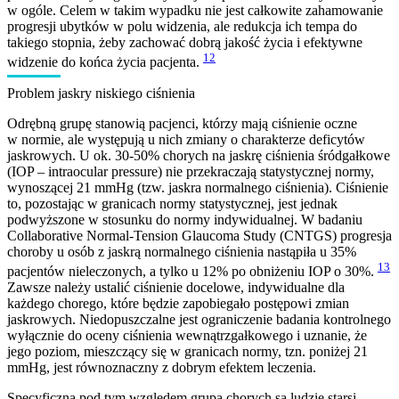
w ogóle. Celem w takim wypadku nie jest całkowite zahamowanie
progresji ubytków w polu widzenia, ale redukcja ich tempa do
takiego stopnia, żeby zachować dobrą jakość życia i efektywne
12
widzenie do końca życia pacjenta.
Problem jaskry niskiego ciśnienia
Odrębną grupę stanowią pacjenci, którzy mają ciśnienie oczne
w normie, ale występują u nich zmiany o charakterze deficytów
jaskrowych. U ok. 30-50% chorych na jaskrę ciśnienia śródgałkowe
(IOP – intraocular pressure) nie przekraczają statystycznej normy,
wynoszącej 21 mmHg (tzw. jaskra normalnego ciśnienia). Ciśnienie
to, pozostając w granicach normy statystycznej, jest jednak
podwyższone w stosunku do normy indywidualnej. W badaniu
Collaborative Normal-Tension Glaucoma Study (CNTGS) progresja
choroby u osób z jaskrą normalnego ciśnienia nastąpiła u 35%
13
pacjentów nieleczonych, a tylko u 12% po obniżeniu IOP o 30%.
Zawsze należy ustalić ciśnienie docelowe, indywidualne dla
każdego chorego, które będzie zapobiegało postępowi zmian
jaskrowych. Niedopuszczalne jest ograniczenie badania kontrolnego
wyłącznie do oceny ciśnienia wewnątrzgałkowego i uznanie, że
jego poziom, mieszczący się w granicach normy, tzn. poniżej 21
mmHg, jest równoznaczny z dobrym efektem leczenia.
Specyficzną pod tym względem grupą chorych są ludzie starsi.