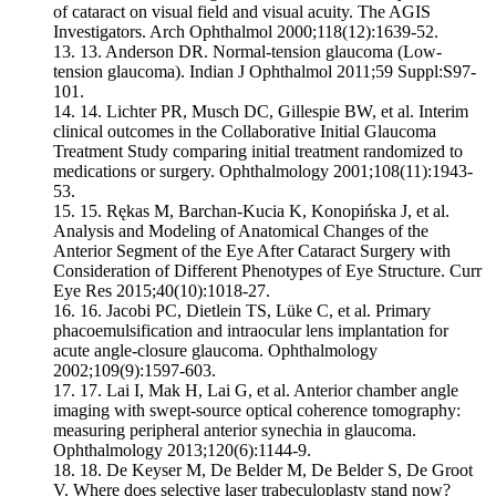
of cataract on visual field and visual acuity. The AGIS
Investigators. Arch Ophthalmol 2000;118(12):1639-52.
13.
Anderson DR. Normal-tension glaucoma (Low-
tension glaucoma). Indian J Ophthalmol 2011;59 Suppl:S97-
101.
14.
Lichter PR, Musch DC, Gillespie BW, et al. Interim
clinical outcomes in the Collaborative Initial Glaucoma
Treatment Study comparing initial treatment randomized to
medications or surgery. Ophthalmology 2001;108(11):1943-
53.
15.
Rękas M, Barchan-Kucia K, Konopińska J, et al.
Analysis and Modeling of Anatomical Changes of the
Anterior Segment of the Eye After Cataract Surgery with
Consideration of Different Phenotypes of Eye Structure. Curr
Eye Res 2015;40(10):1018-27.
16.
Jacobi PC, Dietlein TS, Lüke C, et al. Primary
phacoemulsification and intraocular lens implantation for
acute angle-closure glaucoma. Ophthalmology
2002;109(9):1597-603.
17.
Lai I, Mak H, Lai G, et al. Anterior chamber angle
imaging with swept-source optical coherence tomography:
measuring peripheral anterior synechia in glaucoma.
Ophthalmology 2013;120(6):1144-9.
18.
De Keyser M, De Belder M, De Belder S, De Groot
V. Where does selective laser trabeculoplasty stand now?