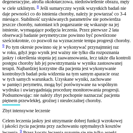
degeneracyjne, atrofia okołotarczowa, niedoświetlenie obrazu, męty
8
w ciele szklistym.
Jeśli sumaryczny wynik wszystkich badań nie
daje pewności co do istnienia choroby, należy je powtarzać co 3-4
miesiące. Stabilność uzyskiwanych parametrów nie potwierdza
jeszcze choroby, natomiast ich pogarszanie się wskazuje na jej
istnienie, wymagające podjęcia leczenia. Przez pierwsze 2 lata
obserwacji badanie perymetryczne powinno być powtórzone
sześciokrotnie, co pozwoli na wyznaczenie tempa progresji choroby.
9
Po tym okresie powinno się je wykonywać przynajmniej raz
w roku, gdyż jego wynik jest ważny nie tylko dla rozpoznania
jaskry i określenia stopnia jej zaawansowania, lecz także dla kontroli
postępu choroby lub jej powstrzymania w wyniku zastosowanej
terapii. Najbardziej korzystne dla pacjenta jest wykonywanie
kontrolnych badań pola widzenia na tym samym aparacie oraz
w tych samych warunkach. Uzyskane wyniki, zachowane
w pamięci perymetru, mogą być porównywane na wspólnym
wydruku i uwiarygadniają procedurę monitorowania progresji.
Podsumowując: nie należy zbyt pochopnie naznaczać pacjenta
piętnem przewlekłej, groźnej i nieuleczalnej choroby.
Zbyt intensywne leczenie
Celem leczenia jaskry jest utrzymanie dobrej funkcji wzrokowej
i jakości życia pacjenta przy zachowaniu optymalnych kosztów
9
leczenia.
Przez koszty leczenia rozumie się nie tylko aspekt