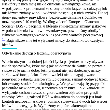
Niektórzy z nich mają niskie ciśnienie wewnątrzgałkowe, ale
w połączeniu z problemami ze strony układu krążenia, cukrzycą lub
miażdżycą zmiany w polu widzenia postępują u nich szybko. Dla tej
grupy pacjentów prawidłowe, bezpieczne ciśnienie śródgałkowe
może wynosić 10 mmHg. Według zaleceń European Glaucoma
Society (EGS) u pacjenta, u którego stwierdzamy zmiany jaskrowe
w polu widzenia i w nerwie wzrokowym, powinniśmy obniżyć
ciśnienie wewnątrzgałkowe o 1/3 poziomu wartości początkowej.
10
Bagatelizowanie tej wytycznej należy do stosunkowo częstych
błędów.
Odwlekanie decyzji o leczeniu operacyjnym
W celu utrzymania dobrej jakości życia pacjentów należy używać
takich specyfików, które mają jak najdłuższe działanie, co pozwala
stosować je raz na dobę. Jeśli preparat nie jest skuteczny, należy
spróbować innego leku. Jeżeli dwa leki nie pomagają, warto
pomyśleć o zabiegu laserowym lub operacji, zamiast dodawać trzeci
lub czwarty środek farmakologiczny. Wciąż zdarzają się przypadki
pacjentów niewidomych, leczonych przez kilka lub kilkanaście lat
wyłącznie zachowawczo, z ignorowaniem objawów progresji
choroby. Według zaleceń EGS wskazaniem do operacji jest brak
kontroli neuropatii jaskrowej pomimo stosowania dwóch lub więcej
leków hipotensyjnych. Wydłużony etap farmakoterapii ma