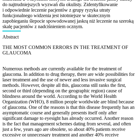
do najtrudniejszych wyzwań dla okulisty. Zidentyfikowanie
i odpowiednie leczenie pacjentów z grupy ryzyka utraty
funkcjonalnego widzenia jest istotniejsze w skutecznym
zapobieganiu ślepocie spowodowanej jaskrą niż leczenie na szeroką
skalę pacjentów z nadciśnieniem ocznym.
Abstract
THE MOST COMMON ERRORS IN THE TREATMENT OF
GLAUCOMA
Numerous methods are currently available for the treatment of
glaucoma. In addition to drug therapy, there are wide possibilities for
laser treatment and the use of newer and less invasive surgical
methods. However, despite all this, glaucoma still ranks the first,
second or third (depending on the geographic region) cause of
blindness around the world. According to the World Health
Organization (WHO), 8 million people worldwide are blind because
of glaucoma. One of the reasons is that this disease frequently has an
asymptomatic course and generally presents itself only after
significant damage to eyesight has already occurred. Another reason
is the fact that management schemes dating from several, and often
just a few, years ago are obsolete, so about 40% patients receive
excessive or unnecessary treatment and another 40% receive