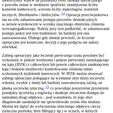
niekorzystny wpływ na późniejszy efekt zabiegu operacyjnego
z powodu zmian w strukturze spojówki: zmniejszenia liczby
komórek kubkowych, wzrostu liczby makrofagów, komórek
14
tucznych, fibroblastów i limfocytów.
Operacja przeciwjaskrowa
ma na celu zahamowanie postępu procesów destrukcyjnych
w nerwie wzrokowym w wyniku znacznego obniżenia ciśnienia
wewnątrzgałkowego. Należy przy tym podkreślić, że zahamowanie
postępu jaskry jest tym trudniejsze, im bardziej jest ona
zaawansowana. Dlatego gdy istnieje pewność, że leczenie
operacyjne jest konieczne, decyzji o jego podjęciu nie należy
odwlekać.
Zabieg operacyjny jako leczenie pierwszego rzutu powinien być
wykonany w jaskrze wrodzonej i jaskrze pierwotnej zamykającego
się kąta (JPZK) z całkowitym lub prawie całkowitym zamknięciem
kąta i brakiem możliwości kontrolowania ciśnienia mimo
wykonanych irydotomii laserowych. W JPZK można stosować
zabiegi operacyjne polegające na wymianie zbyt dużej soczewki
własnej, zwykle z mniej lub bardziej zaawansowaną zaćmą, na
15
płaską soczewkę sztuczną,
co powoduje poszerzenie przestrzeni
pomiędzy tęczówką a rogówką i skutkuje otwarciem dostępu do
naturalnej drogi odpływu – pod warunkiem, że jego zbyt
długotrwałe zamknięcie nie spowodowało zrostu obu struktur.
Można też dążyć do wytworzenia sztucznego odpływu cieczy
(sztuczna przetoka, dren filtrujący itp.) w oczach, w których