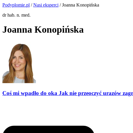
Podyplomie.pl
/
Nasi eksperci
/ Joanna Konopińska
dr hab. n. med.
Joanna Konopińska
Coś mi wpadło do oka Jak nie przeoczyć urazów zag