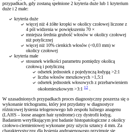
przypadkach, gdy zostaną spełnione 2 kryteria duże lub 1 kryterium
duże i 2 małe:
kryteria duże
więcej niż 4 żółte kropki w okolicy czołowej liczone z
4 pól widzenia w powiększeniu 70 ×
mniejsza średnia grubość włosów w okolicy czołowej
niż potylicznej
więcej niż 10% cienkich włosów (<0,03 mm) w
okolicy czołowej
kryteria małe
stosunek wielkości parametru pomiędzy okolicą
czołową i potyliczną
odsetek jednostek z pojedynczą łodygą >2:1
liczba włosów meszkowych >1,5:1
odsetek jednostek włosowych z przebarwieniem
12
okołomieszkowym >3:1
.
W uzasadnionych przypadkach proces diagnostyczny poszerza się o
wykonanie trichogramu, który jest przydatny w diagnostyce
różnicowej łysienia telogenowego lub zespołu luźnego anagenu
(LAHS – loose anagen hair syndrome) czy dystrofii łodyg.
Badaniem weryfikującym jest badanie histopatologiczne z okolicy
czołowo-ciemieniowej wykonane przy użyciu sztancy 4 mm. Za
charakterystyczny dla łysienia androgenowego przyjmuje się