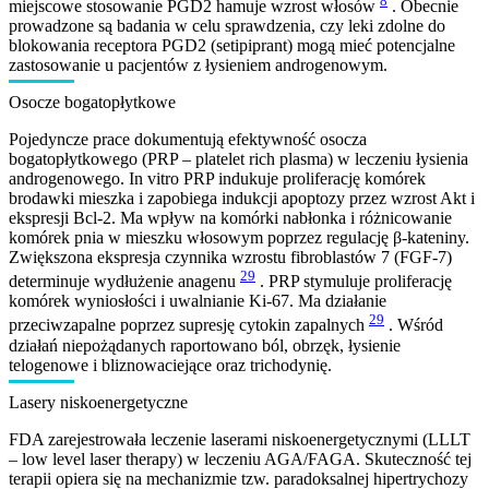
8
miejscowe stosowanie PGD2 hamuje wzrost włosów
. Obecnie
prowadzone są badania w celu sprawdzenia, czy leki zdolne do
blokowania receptora PGD2 (setipiprant) mogą mieć potencjalne
zastosowanie u pacjentów z łysieniem androgenowym.
Osocze bogatopłytkowe
Pojedyncze prace dokumentują efektywność osocza
bogatopłytkowego (PRP – platelet rich plasma) w leczeniu łysienia
androgenowego. In vitro PRP indukuje proliferację komórek
brodawki mieszka i zapobiega indukcji apoptozy przez wzrost Akt i
ekspresji Bcl-2. Ma wpływ na komórki nabłonka i różnicowanie
komórek pnia w mieszku włosowym poprzez regulację β-kateniny.
Zwiększona ekspresja czynnika wzrostu fibroblastów 7 (FGF-7)
29
determinuje wydłużenie anagenu
. PRP stymuluje proliferację
komórek wyniosłości i uwalnianie Ki-67. Ma działanie
29
przeciwzapalne poprzez supresję cytokin zapalnych
. Wśród
działań niepożądanych raportowano ból, obrzęk, łysienie
telogenowe i bliznowaciejące oraz trichodynię.
Lasery niskoenergetyczne
FDA zarejestrowała leczenie laserami niskoenergetycznymi (LLLT
– low level laser therapy) w leczeniu AGA/FAGA. Skuteczność tej
terapii opiera się na mechanizmie tzw. paradoksalnej hipertrychozy