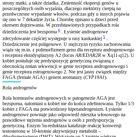
strony matki, a także dziadka. Zmienność ekspresji genów u
poszczególnych osób wyjaśnia, dlaczego niektórzy cierpią na
przedwczesne wypadanie włosów, podczas gdy u innych pojawia
się ono w 7 dekadzie życia. Chorobę opisano u dzieci przed
okresem dojrzewania. W przedstawionych przypadkach rola
6
dziedziczenia jest bezsporna
. Łysienie androgenowe
5
zdecydowanie częściej występuje u rasy kaukaskiej
.
Dziedziczenie jest poligenowe. U mężczyzn ryzyko zachorowania
wiąże się m.in. z polimorfizmem genu dla receptora androgenowego
i receptora ektodysplazyny A2 (locus
AR/EDAR2R
w Xq11-q12). U
kobiet postuluje się predyspozycję genetyczną związaną z
obecnością zmian sekwencji w genie receptora androgenowego i
genie receptora estrogenowego 2. Nie jest jasny związek między
FAGA (female AGA) i genem aromatazy (
CYP19A1
).
Rola androgenów
Rola hormonów androgenowych w patogenezie AGA jest
bezsporna, natomiast u kobiet nie do końca zdefiniowana. Tylko 1/3
kobiet z FAGA ma potwierdzony hiperandrogenizm. Łysienie
androgenowe powstaje jako odpowiedź mieszka włosowego na
prawidłowe stężenia androgenów u osób z predyspozycją
genetyczną. Enzym 5α-reduktaza katalizuje reakcję konwersji
testosteronu w 10-krotnie aktywniejszy metabolit –
dihydrotestosteron (DHT). Wykazuje on 5-krotnie większe