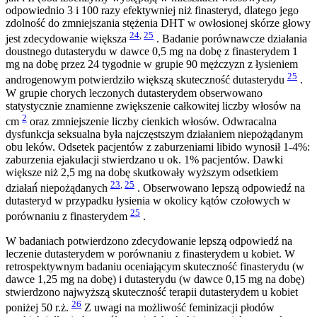
odpowiednio 3 i 100 razy efektywniej niż finasteryd, dlatego jego
zdolność do zmniejszania stężenia DHT w owłosionej skórze głowy
24
,
25
jest zdecydowanie większa
. Badanie porównawcze działania
doustnego dutasterydu w dawce 0,5 mg na dobę z finasterydem 1
mg na dobę przez 24 tygodnie w grupie 90 mężczyzn z łysieniem
25
androgenowym potwierdziło większą skuteczność dutasterydu
.
W grupie chorych leczonych dutasterydem obserwowano
statystycznie znamienne zwiększenie całkowitej liczby włosów na
2
cm
oraz zmniejszenie liczby cienkich włosów. Odwracalna
dysfunkcja seksualna była najczęstszym działaniem niepożądanym
obu leków. Odsetek pacjentów z zaburzeniami libido wynosił 1-4%:
zaburzenia ejakulacji stwierdzano u ok. 1% pacjentów. Dawki
większe niż 2,5 mg na dobę skutkowały wyższym odsetkiem
23
,
25
działań́ niepożądanych
. Obserwowano lepszą odpowiedź na
dutasteryd w przypadku łysienia w okolicy kątów czołowych w
25
porównaniu z finasterydem
.
W badaniach potwierdzono zdecydowanie lepszą odpowiedź na
leczenie dutasterydem w porównaniu z finasterydem u kobiet. W
retrospektywnym badaniu oceniającym skuteczność finasterydu (w
dawce 1,25 mg na dobę) i dutasterydu (w dawce 0,15 mg na dobę)
stwierdzono najwyższą skuteczność terapii dutasterydem u kobiet
26
poniżej 50 r.ż.
Z uwagi na możliwość feminizacji płodów