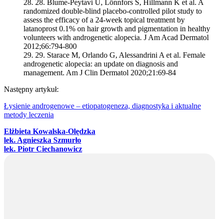
28.
Blume-Peytavi U, Lönnfors S, Hillmann K et al. A
randomized double-blind placebo-controlled pilot study to
assess the efficacy of a 24-week topical treatment by
latanoprost 0.1% on hair growth and pigmentation in healthy
volunteers with androgenetic alopecia. J Am Acad Dermatol
2012;66:794-800
29.
Starace M, Orlando G, Alessandrini A et al. Female
androgenetic alopecia: an update on diagnosis and
management. Am J Clin Dermatol 2020;21:69-84
Następny artykuł:
Łysienie androgenowe – etiopatogeneza, diagnostyka i aktualne
metody leczenia
Elżbieta Kowalska-Olędzka
lek. Agnieszka Szmurło
lek. Piotr Ciechanowicz