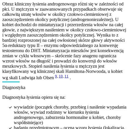
Obraz kliniczny łysienia androgenowego różni się w zależności od
płci. U mężczyzn w zaawansowanych przypadkach obserwuje się
całkowitą utratę włosów w okolicy czołowo-ciemieniowej z
zaoszczędzeniem okolicy potylicznej (androgenoniezależnej). U
kobiet dochodzi do miniaturyzacji i przerzedzenia włosów na całej
głowie, z największym nasileniem w okolicy czołowo-ciemieniowej
i względnym zaoszczędzeniem okolicy potylicznej. Wynika to z
bardziej rozproszonej na całej owłosionej skórze głowy aktywności
5α-reduktazy typu II – enzymu odpowiedzialnego za konwersję
testosteronu do DHT. Miniaturyzacja mieszków jest konsekwencją
zmian w cyklu włosowym – skrócenie fazy anagenu ogranicza
wzrost włosów na długość i prowadzi do konwersji do włosów
meszkowych. Stopień nasilenia łysienia u mężczyzn jest
klasyfikowany wg klinicznej skali Hamiltona-Norwooda, u kobiet
9
,
10
,
11
wg skali Ludwiga lub Olsen
.
Diagnostyka
Diagnostyka łysienia opiera się na:
wywiadzie (początek choroby, przebieg i nasilenie wypadania
włosów, wywiad rodzinny w kierunku łysienia
androgenowego, zaburzenia hormonalne u kobiet, choroby
współistniejące)
badaniu przedmiotowym – ocena wzoru łysienia (lokalizacja,