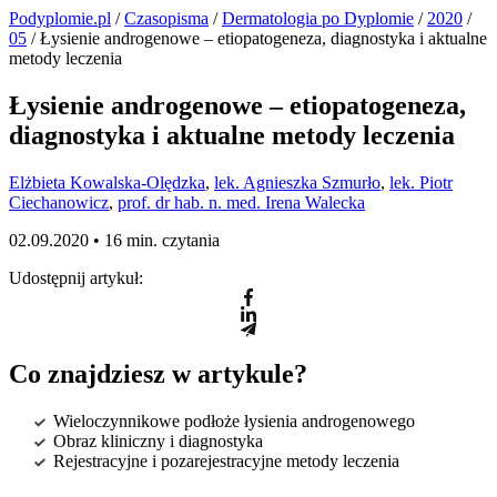
Podyplomie.pl
/
Czasopisma
/
Dermatologia po Dyplomie
/
2020
/
05
/ Łysienie androgenowe – etiopatogeneza, diagnostyka i aktualne
metody leczenia
Łysienie androgenowe – etiopatogeneza,
diagnostyka i aktualne metody leczenia
Elżbieta Kowalska-Olędzka
,
lek. Agnieszka Szmurło
,
lek. Piotr
Ciechanowicz
,
prof. dr hab. n. med. Irena Walecka
02.09.2020 •
16 min. czytania
Udostępnij artykuł:
Co znajdziesz w artykule?
Wieloczynnikowe podłoże łysienia androgenowego
Obraz kliniczny i diagnostyka
Rejestracyjne i pozarejestracyjne metody leczenia