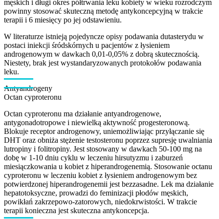
męskich i długi okres półtrwania leku kobiety w wieku rozrodczym
powinny stosować skuteczną metodę antykoncepcyjną w trakcie
terapii i 6 miesięcy po jej odstawieniu.
W literaturze istnieją pojedyncze opisy podawania dutasterydu w
postaci iniekcji śródskórnych u pacjentów z łysieniem
androgenowym w dawkach 0,01-0,05% z dobrą skutecznością.
Niestety, brak jest wystandaryzowanych protokołów podawania
leku.
Antyandrogeny
Octan cyproteronu
Octan cyproteronu ma działanie antyandrogenowe,
antygonadotropowe i niewielką aktywność progesteronową.
Blokuje receptor androgenowy, uniemożliwiając przyłączanie się
DHT oraz obniża stężenie testosteronu poprzez supresję uwalniania
lutropiny i folitropiny. Jest stosowany w dawkach 50-100 mg na
dobę w 1-10 dniu cyklu w leczeniu hirsutyzmu i zaburzeń
miesiączkowania u kobiet z hiperandrogenemią. Stosowanie octanu
cyproteronu w leczeniu kobiet z łysieniem androgenowym bez
potwierdzonej hiperandrogenemii jest bezzasadne. Lek ma działanie
hepatotoksyczne, prowadzi do feminizacji płodów męskich,
powikłań zakrzepowo-zatorowych, niedokrwistości. W trakcie
terapii konieczna jest skuteczna antykoncepcja.