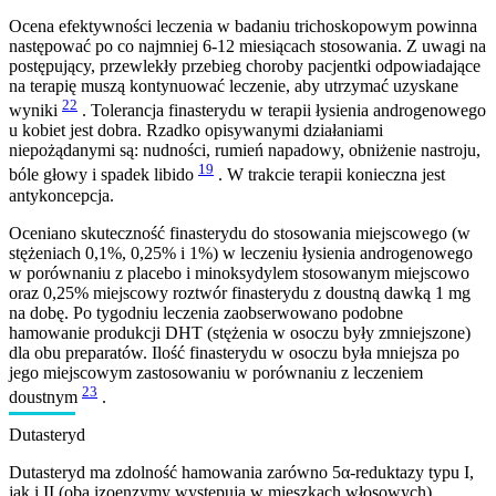
Ocena efektywności leczenia w badaniu trichoskopowym powinna
następować po co najmniej 6-12 miesiącach stosowania. Z uwagi na
postępujący, przewlekły przebieg choroby pacjentki odpowiadające
na terapię muszą kontynuować leczenie, aby utrzymać uzyskane
22
wyniki
. Tolerancja finasterydu w terapii łysienia androgenowego
u kobiet jest dobra. Rzadko opisywanymi działaniami
niepożądanymi są: nudności, rumień napadowy, obniżenie nastroju,
19
bóle głowy i spadek libido
. W trakcie terapii konieczna jest
antykoncepcja.
Oceniano skuteczność finasterydu do stosowania miejscowego (w
stężeniach 0,1%, 0,25% i 1%) w leczeniu łysienia androgenowego
w porównaniu z placebo i minoksydylem stosowanym miejscowo
oraz 0,25% miejscowy roztwór finasterydu z doustną dawką 1 mg
na dobę. Po tygodniu leczenia zaobserwowano podobne
hamowanie produkcji DHT (stężenia w osoczu były zmniejszone)
dla obu preparatów. Ilość finasterydu w osoczu była mniejsza po
jego miejscowym zastosowaniu w porównaniu z leczeniem
23
doustnym
.
Dutasteryd
Dutasteryd ma zdolność hamowania zarówno 5α-reduktazy typu I,
jak i II (oba izoenzymy występują w mieszkach włosowych)