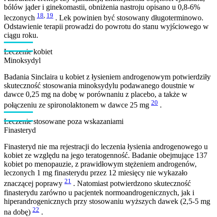
bólów jąder i ginekomastii, obniżenia nastroju opisano u 0,8-6%
18
,
19
leczonych
. Lek powinien być stosowany długoterminowo.
Odstawienie terapii prowadzi do powrotu do stanu wyjściowego w
ciągu roku.
Leczenie kobiet
Minoksydyl
Badania Sinclaira u kobiet z łysieniem androgenowym potwierdziły
skuteczność stosowania minoksydylu podawanego doustnie w
dawce 0,25 mg na dobę w porównaniu z placebo, a także w
20
połączeniu ze spironolaktonem w dawce 25 mg
.
Leczenie stosowane poza wskazaniami
Finasteryd
Finasteryd nie ma rejestracji do leczenia łysienia androgenowego u
kobiet ze względu na jego teratogenność. Badanie obejmujące 137
kobiet po menopauzie, z prawidłowym stężeniem androgenów,
leczonych 1 mg finasterydu przez 12 miesięcy nie wykazało
21
znaczącej poprawy
. Natomiast potwierdzono skuteczność
finasterydu zarówno u pacjentek normoandrogenicznych, jak i
hiperandrogenicznych przy stosowaniu wyższych dawek (2,5-5 mg
22
na dobę)
.