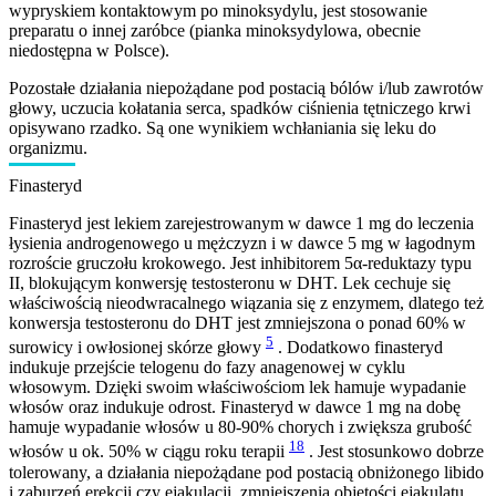
wypryskiem kontaktowym po minoksydylu, jest stosowanie
preparatu o innej zaróbce (pianka minoksydylowa, obecnie
niedostępna w Polsce).
Pozostałe działania niepożądane pod postacią bólów i/lub zawrotów
głowy, uczucia kołatania serca, spadków ciśnienia tętniczego krwi
opisywano rzadko. Są one wynikiem wchłaniania się leku do
organizmu.
Finasteryd
Finasteryd jest lekiem zarejestrowanym w dawce 1 mg do leczenia
łysienia androgenowego u mężczyzn i w dawce 5 mg w łagodnym
rozroście gruczołu krokowego. Jest inhibitorem 5α-reduktazy typu
II, blokującym konwersję testosteronu w DHT. Lek cechuje się
właściwością nieodwracalnego wiązania się z enzymem, dlatego też
konwersja testosteronu do DHT jest zmniejszona o ponad 60% w
5
surowicy i owłosionej skórze głowy
. Dodatkowo finasteryd
indukuje przejście telogenu do fazy anagenowej w cyklu
włosowym. Dzięki swoim właściwościom lek hamuje wypadanie
włosów oraz indukuje odrost. Finasteryd w dawce 1 mg na dobę
hamuje wypadanie włosów u 80-90% chorych i zwiększa grubość
18
włosów u ok. 50% w ciągu roku terapii
. Jest stosunkowo dobrze
tolerowany, a działania niepożądane pod postacią obniżonego libido
i zaburzeń erekcji czy ejakulacji, zmniejszenia objętości ejakulatu,