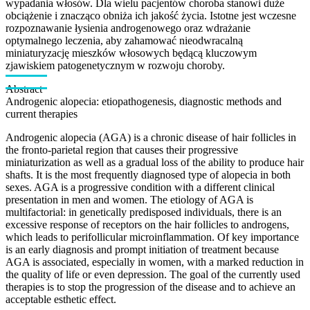
wypadania włosów. Dla wielu pacjentów choroba stanowi duże
obciążenie i znacząco obniża ich jakość życia. Istotne jest wczesne
rozpoznawanie łysienia androgenowego oraz wdrażanie
optymalnego leczenia, aby zahamować nieodwracalną
miniaturyzację mieszków włosowych będącą kluczowym
zjawiskiem patogenetycznym w rozwoju choroby.
Abstract
Androgenic alopecia: etiopathogenesis, diagnostic methods and
current therapies
Androgenic alopecia (AGA) is a chronic disease of hair follicles in
the fronto-parietal region that causes their progressive
miniaturization as well as a gradual loss of the ability to produce hair
shafts. It is the most frequently diagnosed type of alopecia in both
sexes. AGA is a progressive condition with a different clinical
presentation in men and women. The etiology of AGA is
multifactorial: in genetically predisposed individuals, there is an
excessive response of receptors on the hair follicles to androgens,
which leads to perifollicular microinflammation. Of key importance
is an early diagnosis and prompt initiation of treatment because
AGA is associated, especially in women, with a marked reduction in
the quality of life or even depression. The goal of the currently used
therapies is to stop the progression of the disease and to achieve an
acceptable esthetic effect.