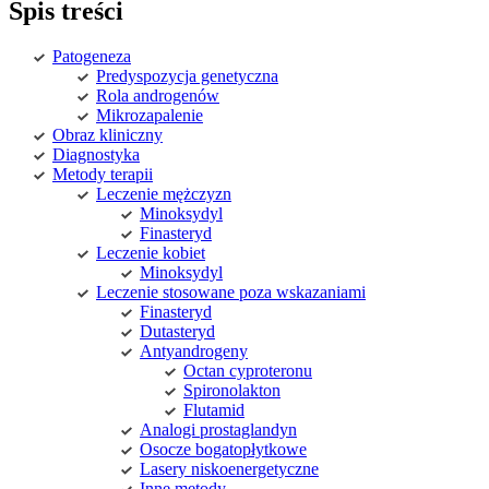
Spis treści
Patogeneza
Predyspozycja genetyczna
Rola androgenów
Mikrozapalenie
Obraz kliniczny
Diagnostyka
Metody terapii
Leczenie mężczyzn
Minoksydyl
Finasteryd
Leczenie kobiet
Minoksydyl
Leczenie stosowane poza wskazaniami
Finasteryd
Dutasteryd
Antyandrogeny
Octan cyproteronu
Spironolakton
Flutamid
Analogi prostaglandyn
Osocze bogatopłytkowe
Lasery niskoenergetyczne
Inne metody