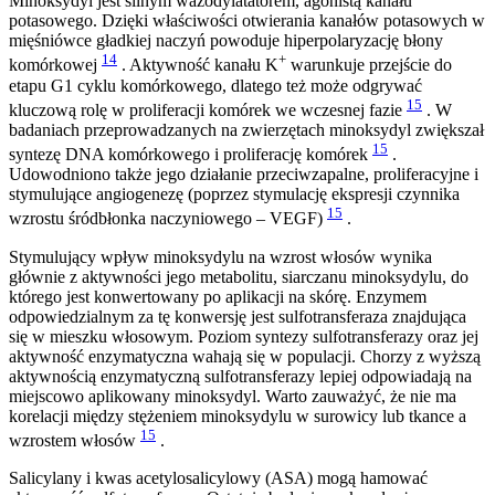
Minoksydyl jest silnym wazodylatatorem, agonistą kanału
potasowego. Dzięki właściwości otwierania kanałów potasowych w
mięśniówce gładkiej naczyń powoduje hiperpolaryzację błony
14
+
komórkowej
. Aktywność kanału K
warunkuje przejście do
etapu G1 cyklu komórkowego, dlatego też może odgrywać
15
kluczową rolę w proliferacji komórek we wczesnej fazie
. W
badaniach przeprowadzanych na zwierzętach minoksydyl zwiększał
15
syntezę DNA komórkowego i proliferację komórek
.
Udowodniono także jego działanie przeciwzapalne, proliferacyjne i
stymulujące angiogenezę (poprzez stymulację ekspresji czynnika
15
wzrostu śródbłonka naczyniowego – VEGF)
.
Stymulujący wpływ minoksydylu na wzrost włosów wynika
głównie z aktywności jego metabolitu, siarczanu minoksydylu, do
którego jest konwertowany po aplikacji na skórę. Enzymem
odpowiedzialnym za tę konwersję jest sulfotransferaza znajdująca
się w mieszku włosowym. Poziom syntezy sulfotransferazy oraz jej
aktywność enzymatyczna wahają się w populacji. Chorzy z wyższą
aktywnością enzymatyczną sulfotransferazy lepiej odpowiadają na
miejscowo aplikowany minoksydyl. Warto zauważyć, że nie ma
korelacji między stężeniem minoksydylu w surowicy lub tkance a
15
wzrostem włosów
.
Salicylany i kwas acetylosalicylowy (ASA) mogą hamować