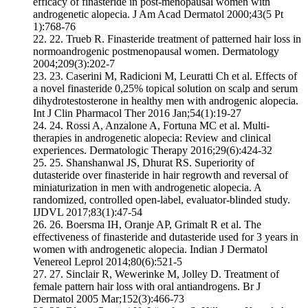
efficacy of finasteride in post-menopausal women with
androgenetic alopecia. J Am Acad Dermatol 2000;43(5 Pt
1):768-76
22.
Trueb R. Finasteride treatment of patterned hair loss in
normoandrogenic postmenopausal women. Dermatology
2004;209(3):202-7
23.
Caserini M, Radicioni M, Leuratti Ch et al. Effects of
a novel finasteride 0,25% topical solution on scalp and serum
dihydrotestosterone in healthy men with androgenic alopecia.
Int J Clin Pharmacol Ther 2016 Jan;54(1):19-27
24.
Rossi A, Anzalone A, Fortuna MC et al. Multi-
therapies in androgenetic alopecia: Review and clinical
experiences. Dermatologic Therapy 2016;29(6):424-32
25.
Shanshanwal JS, Dhurat RS. Superiority of
dutasteride over finasteride in hair regrowth and reversal of
miniaturization in men with androgenetic alopecia. A
randomized, controlled open-label, evaluator-blinded study.
IJDVL 2017;83(1):47-54
26.
Boersma IH, Oranje AP, Grimalt R et al. The
effectiveness of finasteride and dutasteride used for 3 years in
women with androgenetic alopecia. Indian J Dermatol
Venereol Leprol 2014;80(6):521-5
27.
Sinclair R, Wewerinke M, Jolley D. Treatment of
female pattern hair loss with oral antiandrogens. Br J
Dermatol 2005 Mar;152(3):466-73