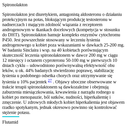
Spironolakton
Spironolakton jest diuretykiem, antagonistą aldosteronu o działaniu
protekcyjnym na potas, blokującym produkcję testosteronu w
nadnerczach i mającym zdolność wiązania z receptorem
androgenowym w tkankach docelowych (kompetycja w stosunku
do DHT). Spironolakton hamuje kompleks enzymów cytochromu
P450. Jest powszechnie stosowany w leczeniu łysienia
androgenowego u kobiet poza wskazaniami w dawkach 25-200 mg.
W badaniu Sinclaira i wsp. na 40 kobietach porównującym
skuteczność leczenia spironolaktonem w dawce 200 mg w ciągu
12 miesięcy i octanem cyproteronu 50-100 mg w pierwszych 10
dniach cyklu – udowodniono porównywalną efektywność obu
leków, u ok. 44% badanych stwierdzono poprawę, stabilizację
łysienia u podobnego odsetka chorych oraz utrzymywanie się
27
łysienia u 10% pacjentek
. Objawy uboczne obserwowane w
trakcie terapii spironolaktonem są dawkozależne i obejmują
zaburzenia miesiączkowania, krwawienia z narządu rodnego u
kobiet po menopauzie, ból sutków, nudności, hiperkaliemię i
zmęczenie. U zdrowych młodych kobiet hiperkaliemia jest objawem
rzadko spotykanym, jednak okresowo powinno się kontrolować
stężenie potasu.
Flutamid