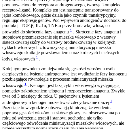
powinowactwo do receptora androgenowego, tworząc kompleks
receptor–ligand. Kompleks ten jest następnie transportowany do
jądra komórkowego, gdzie działa jako czynnik transkrypcyjny,
regulując ekspresję genów. Pod wpływem androgenów dochodzi do
produkcji TGF-β, IL-1α, TNF-α przez brodawkę włosa, co
1
prowadzi do skrócenia fazy anagenu
. Skrócenie fazy anagenu i
stopniowe przemieszczanie się mieszka włosowego z warstwy
siateczkowatej skóry do warstwy brodawkowatej w kolejnych
cyklach włosowych z towarzyszącą miniaturyzacją mieszka
włosowego skutkuje powstawaniem coraz krótszych i cieńszych
1
łodyg włosowych
.
Kolejnym powodem zmniejszania się gęstości włosów u osób
cierpiących na łysienie androgenowe jest wydłużanie fazy kenogenu
przebiegające równolegle z procesem miniaturyzacji mieszka
1
włosowego
. Kenogen jest fazą cyklu włosowego występującą
pomiędzy zakończeniem telogenu i rozpoczęciem anagenu. Zwykle
trwa od 3 miesięcy do roku. U pacjentów z łysieniem
1
androgenowym kenogen może trwać zdecydowanie dłużej
.
Pozostaje to w zgodzie z obserwacją kliniczną, że ewidentna
poprawa gęstości włosów na skórze głowy jest obserwowana po
roku od wdrożenia terapii i stanowi pochodną nie tylko
częściowego odwrócenia miniaturyzacji mieszków włosowych, ale
przede wszystkim normalizacji czasu trwania kenogenu.