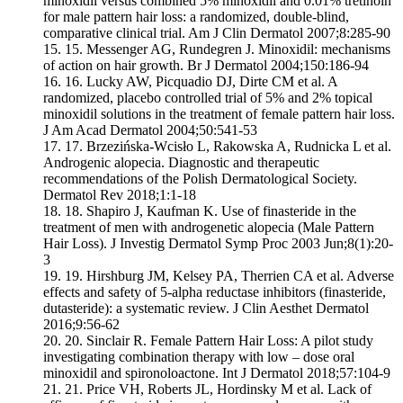
minoxidil versus combined 5% minoxidil and 0.01% tretinoin
for male pattern hair loss: a randomized, double-blind,
comparative clinical trial. Am J Clin Dermatol 2007;8:285-90
15.
Messenger AG, Rundegren J. Minoxidil: mechanisms
of action on hair growth. Br J Dermatol 2004;150:186-94
16.
Lucky AW, Picquadio DJ, Dirte CM et al. A
randomized, placebo controlled trial of 5% and 2% topical
minoxidil solutions in the treatment of female pattern hair loss.
J Am Acad Dermatol 2004;50:541-53
17.
Brzezińska-Wcisło L, Rakowska A, Rudnicka L et al.
Androgenic alopecia. Diagnostic and therapeutic
recommendations of the Polish Dermatological Society.
Dermatol Rev 2018;1:1-18
18.
Shapiro J, Kaufman K. Use of finasteride in the
treatment of men with androgenetic alopecia (Male Pattern
Hair Loss). J Investig Dermatol Symp Proc 2003 Jun;8(1):20-
3
19.
Hirshburg JM, Kelsey PA, Therrien CA et al. Adverse
effects and safety of 5-alpha reductase inhibitors (finasteride,
dutasteride): a systematic review. J Clin Aesthet Dermatol
2016;9:56-62
20.
Sinclair R. Female Pattern Hair Loss: A pilot study
investigating combination therapy with low – dose oral
minoxidil and spironoloactone. Int J Dermatol 2018;57:104-9
21.
Price VH, Roberts JL, Hordinsky M et al. Lack of