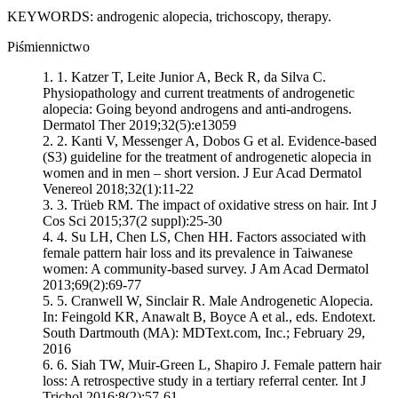
KEYWORDS: androgenic alopecia, trichoscopy, therapy.
Piśmiennictwo
1.
Katzer T, Leite Junior A, Beck R, da Silva C.
Physiopathology and current treatments of androgenetic
alopecia: Going beyond androgens and anti-androgens.
Dermatol Ther 2019;32(5):e13059
2.
Kanti V, Messenger A, Dobos G et al. Evidence-based
(S3) guideline for the treatment of androgenetic alopecia in
women and in men – short version. J Eur Acad Dermatol
Venereol 2018;32(1):11-22
3.
Trüeb RM. The impact of oxidative stress on hair. Int J
Cos Sci 2015;37(2 suppl):25-30
4.
Su LH, Chen LS, Chen HH. Factors associated with
female pattern hair loss and its prevalence in Taiwanese
women: A community-based survey. J Am Acad Dermatol
2013;69(2):69-77
5.
Cranwell W, Sinclair R. Male Androgenetic Alopecia.
In: Feingold KR, Anawalt B, Boyce A et al., eds. Endotext.
South Dartmouth (MA): MDText.com, Inc.; February 29,
2016
6.
Siah TW, Muir-Green L, Shapiro J. Female pattern hair
loss: A retrospective study in a tertiary referral center. Int J
Trichol 2016;8(2):57-61