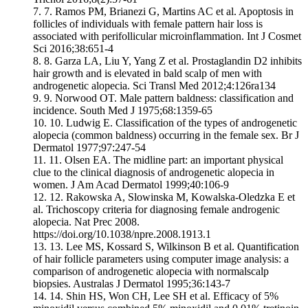
7.
Ramos PM, Brianezi G, Martins AC et al. Apoptosis in
follicles of individuals with female pattern hair loss is
associated with perifollicular microinflammation. Int J Cosmet
Sci 2016;38:651-4
8.
Garza LA, Liu Y, Yang Z et al. Prostaglandin D2 inhibits
hair growth and is elevated in bald scalp of men with
androgenetic alopecia. Sci Transl Med 2012;4:126ra134
9.
Norwood OT. Male pattern baldness: classification and
incidence. South Med J 1975;68:1359-65
10.
Ludwig E. Classification of the types of androgenetic
alopecia (common baldness) occurring in the female sex. Br J
Dermatol 1977;97:247-54
11.
Olsen EA. The midline part: an important physical
clue to the clinical diagnosis of androgenetic alopecia in
women. J Am Acad Dermatol 1999;40:106-9
12.
Rakowska A, Slowinska M, Kowalska-Oledzka E et
al. Trichoscopy criteria for diagnosing female androgenic
alopecia. Nat Prec 2008.
https://doi.org/10.1038/npre.2008.1913.1
13.
Lee MS, Kossard S, Wilkinson B et al. Quantification
of hair follicle parameters using computer image analysis: a
comparison of androgenetic alopecia with normalscalp
biopsies. Australas J Dermatol 1995;36:143-7
14.
Shin HS, Won CH, Lee SH et al. Efficacy of 5%