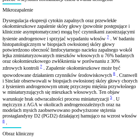
Mikrozapalenie
Dysregulacja ekspresji cytokin zapalnych oraz przewlekłe
okołomieszkowe zapalenie skóry głowy (powolnie postępujące i
klinicznie asymptomatyczne) mogą być czynnikami zaostrzającymi
7
łysienie androgenowe i sprzyjać wypadaniu włosów
. W badaniu
histopatologicznym w biopsjach owłosionej skóry głowy
potwierdzono obecność limfocytarnego nacieku zapalnego wokół
lejka zminiaturyzowanych mieszków włosowych u 76% badanych
oraz okołomieszkowego zwłóknienia w porównaniu z 30%
7
zdrowych kontroli
. Zapalenie okołomieszkowe może być
8
spowodowane działaniem czynników środowiskowych
. Cranwell
i Sinclair obserwowali w biopsjach owłosionej skóry głowy chorych
z łysieniem androgenowym utratę przyczepu mięśnia przywłośnego
w miniaturyzujących się mieszkach włosowych. Ten objaw
5
warunkuje brak odwracalności procesu miniaturyzacji
. U
mężczyzn z AGA w okolicach androgenozależnych oraz na
modelach mysich zaobserwowano podwyższone stężenia
prostaglandyny D2 (PGD2) działającej hamująco na wzrost włosów
8
.
Obraz kliniczny