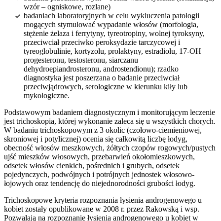
wzór – ogniskowe, rozlane)
badaniach laboratoryjnych w celu wykluczenia patologii
mogących stymulować wypadanie włosów (morfologia,
stężenie żelaza i ferrytyny, tyreotropiny, wolnej tyroksyny,
przeciwciał przeciwko peroksydazie tarczycowej i
tyreoglobulinie, kortyzolu, prolaktyny, estradiolu, 17-OH
progesteronu, testosteronu, siarczanu
dehydroepiandrosteronu, androstendionu); rzadko
diagnostyka jest poszerzana o badanie przeciwciał
przeciwjądrowych, serologiczne w kierunku kiły lub
mykologiczne.
Podstawowym badaniem diagnostycznym i monitorującym leczenie
jest trichoskopia, której wykonanie zaleca się u wszystkich chorych.
W badaniu trichoskopowym z 3 okolic (czołowo-ciemieniowej,
skroniowej i potylicznej) ocenia się całkowitą liczbę łodyg,
obecność włosów meszkowych, żółtych czopów rogowych/pustych
ujść mieszków włosowych, przebarwień okołomieszkowych,
odsetek włosów cienkich, pośrednich i grubych, odsetek
pojedynczych, podwójnych i potrójnych jednostek włosowo-
łojowych oraz tendencję do niejednorodności grubości łodyg.
Trichoskopowe kryteria rozpoznania łysienia androgenowego u
kobiet zostały opublikowane w 2008 r. przez Rakowską i wsp.
Pozwalają na rozpoznanie łysienia androgenowego u kobiet w