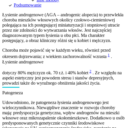
Podsumowanie
Łysienie androgenowe (AGA – androgenic alopecia) to przewlekła
choroba mieszków włosowych okolicy czołowo-ciemieniowej
polegająca na ich postępującej miniaturyzacji i stopniowej utracie
przez nie zdolności do wytwarzania włosów. Jest najczęściej
diagnozowanym typem łysienia u obu płci. Ma charakter
postępujący, a obraz kliniczny różni się u kobiet i mężczyzn.
Choroba może pojawić się w każdym wieku, również przed
1
okresem dojrzewania; z wiekiem zachorowalność wzrasta
.
Łysienie androgenowe
2
dotyczy 80% mężczyzn ok. 70 r.ż. i 40% kobiet
. Ze względu na
aspekt estetyczny jest powodem stresu i stanów depresyjnych,
prowadzi także do wyraźnego obniżenia jakości życia.
Patogeneza
Udowodniono, że patogeneza łysienia androgenowego jest
wieloczynnikowa. Niewątpliwe znaczenie w rozwoju choroby
mają: predyspozycja genetyczna, wpływ androgenów na mieszki
włosowe oraz mikrozapalenie okołomieszkowe. Dodatkowo u osób
predysponowanych genetycznie czynniki środowiskowe