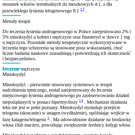
stosunek włosów terminalnych do meszkowych 4:1, a dla
13
przewlekłego łysienia telogenowego 8:1
.
Metody terapii
Do leczenia łysienia androgenowego w Polsce zarejestrowano 2% i
5% minoksydyl u kobiet i mężczyzn oraz finasteryd w dawce 1 mg
u mężczyzn. Pozostałe metody terapeutyczne wykorzystywane w
leczeniu tego schorzenia są stosowane poza wskazaniami, choć
liczne badania naukowe uzasadniają i potwierdzają ich skuteczność
i bezpieczeństwo.
Leczenie mężczyzn
Minoksydyl
Minoksydyl – pierwotnie stosowany systemowo w terapii
nadciśnienia tętniczego, został zarejestrowany do leczenia
miejscowego łysienia androgenowego po zaobserwowaniu działań
14
niepożądanych w postaci hipertrychozy
. Mechanizm działania
leku nie jest w pełni poznany. Minoksydyl stymuluje przejście
telogenu (skracanie) w anagen (wydłużenie), opóźniając wejście w
1
fazę katagenu/telogenu
. Ma udowodnione działanie na brodawkę
włosa i/lub macierz, powodując zwiększenie średnicy łodygi włosa.