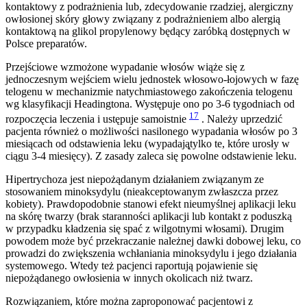
kontaktowy z podrażnienia lub, zdecydowanie rzadziej, alergiczny
owłosionej skóry głowy związany z podrażnieniem albo alergią
kontaktową na glikol propylenowy będący zaróbką dostępnych w
Polsce preparatów.
Przejściowe wzmożone wypadanie włosów wiąże się z
jednoczesnym wejściem wielu jednostek włosowo-łojowych w fazę
telogenu w mechanizmie natychmiastowego zakończenia telogenu
wg klasyfikacji Headingtona. Występuje ono po 3-6 tygodniach od
17
rozpoczęcia leczenia i ustępuje samoistnie
. Należy uprzedzić
pacjenta również o możliwości nasilonego wypadania włosów po 3
miesiącach od odstawienia leku (wypadają̨tylko te, które urosły w
ciągu 3-4 miesięcy). Z zasady zaleca się powolne odstawienie leku.
Hipertrychoza jest niepożądanym działaniem związanym ze
stosowaniem minoksydylu (nieakceptowanym zwłaszcza przez
kobiety). Prawdopodobnie stanowi efekt nieumyślnej aplikacji leku
na skórę twarzy (brak staranności aplikacji lub kontakt z poduszką
w przypadku kładzenia się spać z wilgotnymi włosami). Drugim
powodem może być przekraczanie należnej dawki dobowej leku, co
prowadzi do zwiększenia wchłaniania minoksydylu i jego działania
systemowego. Wtedy też pacjenci raportują pojawienie się
niepożądanego owłosienia w innych okolicach niż twarz.
Rozwiązaniem, które można zaproponować pacjentowi z