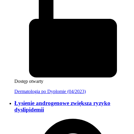
Dostęp otwarty
Dermatologia po Dyplomie (04/2023)
Łysienie androgenowe zwiększa ryzyko
dyslipidemii