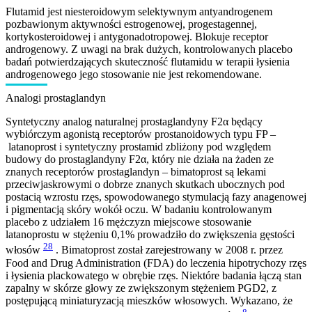
Flutamid jest niesteroidowym selektywnym antyandrogenem
pozbawionym aktywności estrogenowej, progestagennej,
kortykosteroidowej i antygonadotropowej. Blokuje receptor
androgenowy. Z uwagi na brak dużych, kontrolowanych placebo
badań potwierdzających skuteczność flutamidu w terapii łysienia
androgenowego jego stosowanie nie jest rekomendowane.
Analogi prostaglandyn
Syntetyczny analog naturalnej prostaglandyny F2α będący
wybiórczym agonistą receptorów prostanoidowych typu FP –
latanoprost i syntetyczny prostamid zbliżony pod względem
budowy do prostaglandyny F2α, który nie działa na żaden ze
znanych receptorów prostaglandyn – bimatoprost są lekami
przeciwjaskrowymi o dobrze znanych skutkach ubocznych pod
postacią wzrostu rzęs, spowodowanego stymulacją fazy anagenowej
i pigmentacją skóry wokół oczu. W badaniu kontrolowanym
placebo z udziałem 16 mężczyzn miejscowe stosowanie
latanoprostu w stężeniu 0,1% prowadziło do zwiększenia gęstości
28
włosów
. Bimatoprost został zarejestrowany w 2008 r. przez
Food and Drug Administration (FDA) do leczenia hipotrychozy rzęs
i łysienia plackowatego w obrębie rzęs. Niektóre badania łączą stan
zapalny w skórze głowy ze zwiększonym stężeniem PGD2, z
postępującą miniaturyzacją mieszków włosowych. Wykazano, że