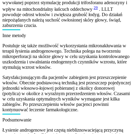
wywołanej poprzez stymulację produkcji trifosforanu adenozyny i
29
wpływ na mitochondrialny łańcuch oddechowy
. LLLT
powoduje odrost włosów i zwiększa grubość łodyg. Do działań
niepożądanych należą suchość owłosionej skóry głowy, świąd,
zaburzenia czucia.
Inne metody
Postuluje się także możliwość wykorzystania mikronakłuwania w
terapii łysienia androgenowego. Technika polega na tworzeniu
mikroperforacji na skórze głowy w celu uzyskania kontrolowanego
uszkodzenia i uwalniania endogennych czynników wzrostu, które
stymulują wzrost włosów.
Satysfakcjonującym dla pacjentów zabiegiem jest przeszczepienie
włosów. Obecnie podstawową techniką jest przeszczep pojedynczej
jednostki włosowo-łojowej pobieranej z okolicy donorowej
(potylica) w okolice z wyraźnym przerzedzeniem włosów. Czasami
w celu uzyskania optymalnych wyników wymagane jest kilka
zabiegów. Po przeszczepieniu włosów pacjenci powinni
kontynuować leczenie farmakologiczne.
Podsumowanie
Łysienie androgenowe jest częstą niebliznowaciejącą przyczyną