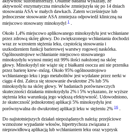
aktywność sulfotransferazy. Ostatnie badania wykazały, że
aktywność enzymatyczna mieszków zmniejszyła się po 14 dniach
stosowania ASA w małych dawkach. Zatem wcześniejsze lub
jednoczesne stosowanie ASA zmniejsza odpowiedź kliniczną na
1
miejscowo stosowany minoksydyl
.
Około 1,4% miejscowo aplikowanego minoksydylu jest wchłaniane
przez zdrową skórę głowy. Do zwiększonego wchłaniania dochodzi
wraz ze wzrostem stężenia leku, częstością stosowania i
uszkodzeniem funkcji barierowej warstwy rogowej naskórka.
Ogólnoustrojowe wchłanianie miejscowo stosowanego
minoksydylu wynosi mniej niż 99% ilości nałożonej na skórę
głowy. Minoksydyl nie wiąże się z białkami osocza ani nie przenika
przez barierę krew–mózg. Około 95% ogólnoustrojowo
wchłanianego leku i jego metabolitów jest wydalane przez nerki w
ciągu 4 dni. Zaleca się stosowanie dwukrotne 2% lub 5%
minoksydylu na skórę głowy. W badaniach porównawczych
skuteczności działania minoksydylu 2% i 5% wykazano, że wyższe
stężenia leku warunkują jego większą efektywność. Udowodniono,
że skuteczność jednokrotnej aplikacji 5% minoksydylu jest
16
porównywalna do dwukrotnej aplikacji leku w stężeniu 2%
.
Do najistotniejszych działań niepożądanych należą: przejściowe
wzmożone wypadanie włosów, hipertrychoza związana z
nieprawidłową aplikacją lub wchłanianiem leku oraz wyprysk