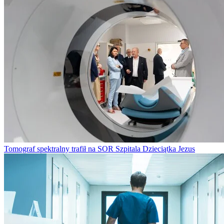
Tomograf spektralny trafił na SOR Szpitala Dzieciątka Jezus