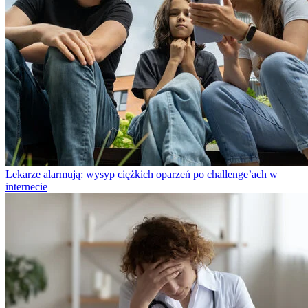
Lekarze alarmują: wysyp ciężkich oparzeń po challenge’ach w
internecie