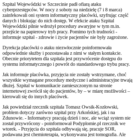
Szpital Wojewódzki w Szczecinie padł ofiarą ataku
cyberprzestępców. W nocy z soboty na niedzielę (7 i 8 marca)
zainfekowali oni system informatyczny placówki, szyfrując część
danych i blokując do nich dostęp. W efekcie ataku Szpital
Wojewódzki pilnie wdrożył procedury awaryjne w tym m.in.
przejście na papierowy tryb pracy. Pomimo tych trudności -
informuje szpital - zdrowie i życie pacjentów nie były zagrożone.
Dyrekcja placówki o ataku niezwłocznie poinformowała
odpowiednie służby i pozostawała z nimi w stałym kontakcie.
Obecnie priorytetem dla szpitala jest przywrócenie dostępu do
systemu informatycznego i powrót do standardowego trybu pracy.
Jak informuje placówka, przyjęcia nie zostały wstrzymane, choć
wszystkie wymagane procedury medyczne i administracyjne trwają
dłużej. Szpital w komunikacie zamieszczonym na stronie
internetowej zwrócił się do pacjentów, by – w miarę możliwości –
kierowali się do innych placówek.
Jak powiedział rzecznik szpitala Tomasz Owsik-Kozłowski,
problem dotyczy zarówno szpital przy Arkońskiej, jak i na
Zdunowie. - Informatycy pracują dzień i noc, ale wciąż system nie
został przywrócony - poinformował Podyplomie.pl rzecznik we
wtorek. - Przyjęcia do szpitala odbywają się, pracuje SOR,
podawana jest chemioterapia, wykonywana jest tomografia. Ale