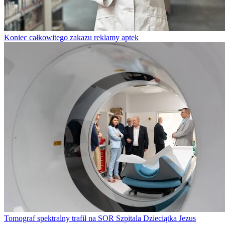
Koniec całkowitego zakazu reklamy aptek
Tomograf spektralny trafił na SOR Szpitala Dzieciątka Jezus