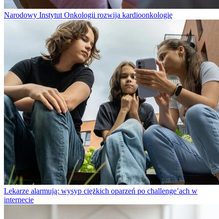
Narodowy Instytut Onkologii rozwija kardioonkologię
Lekarze alarmują: wysyp ciężkich oparzeń po challenge’ach w
internecie