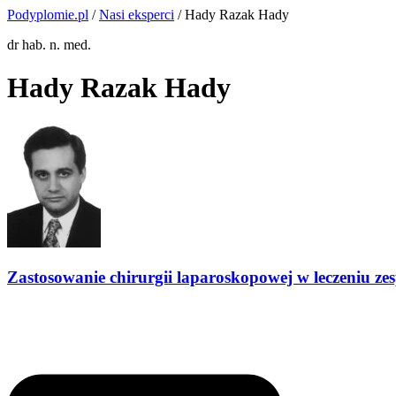
Podyplomie.pl
/
Nasi eksperci
/ Hady Razak Hady
dr hab. n. med.
Hady Razak Hady
Zastosowanie chirurgii laparoskopowej w leczeniu z