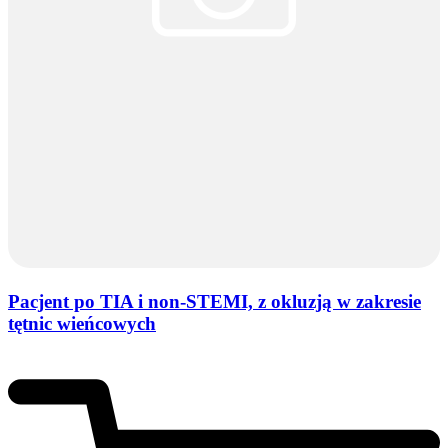
Pacjent po TIA i non-STEMI, z okluzją w zakresie
tętnic wieńcowych