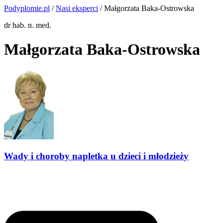
Podyplomie.pl
/
Nasi eksperci
/ Małgorzata Baka-Ostrowska
dr hab. n. med.
Małgorzata Baka-Ostrowska
Wady i choroby napletka u dzieci i młodzieży