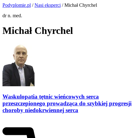
Podyplomie.pl
/
Nasi eksperci
/ Michał Chyrchel
dr n. med.
Michał Chyrchel
Waskulopatia tętnic wieńcowych serca
przeszczepionego prowadząca do szybkiej progresji
choroby niedokrwiennej serca