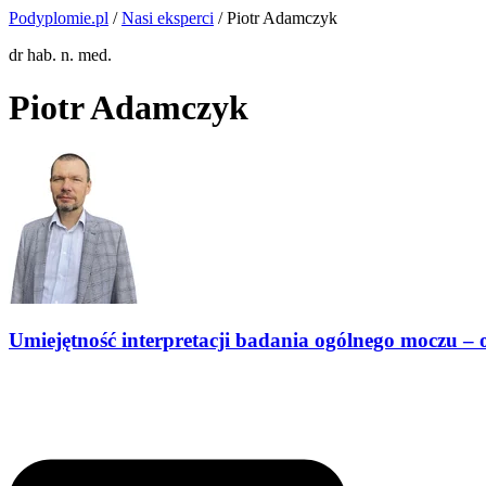
Podyplomie.pl
/
Nasi eksperci
/ Piotr Adamczyk
dr hab. n. med.
Piotr Adamczyk
Umiejętność interpretacji badania ogólnego moczu –