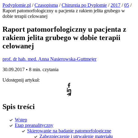
Podyplomie.pl
/
Czasopisma
/
Chirurgia po Dyplomie
/
2017
/
05
/
Raport patomorfologiczny u pacjenta z rakiem jelita grubego w
dobie terapii celowanej
Raport patomorfologiczny u pacjenta z
rakiem jelita grubego w dobie terapii
celowanej
prof. dr hab. med. Anna Nasierowska-Guttmejer
30.09.2017 •
8 min. czytania
Udostępnij artykuł:
Spis treści
Wstęp
Etap preanalityczny
Skierowanie na badanie patomorfologiczne
Zabezpieczenie i utrwalenie materiału