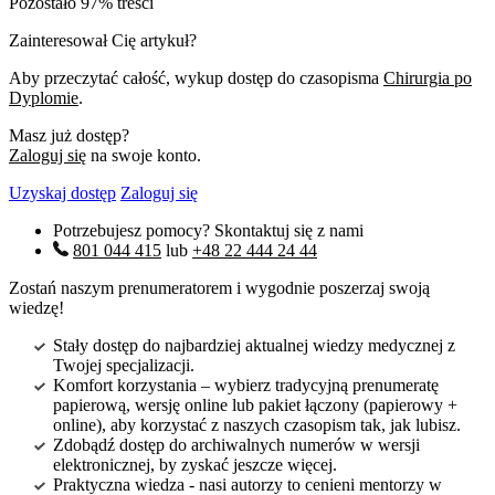
Pozostało 97% treści
Zainteresował Cię artykuł?
Aby przeczytać całość, wykup dostęp do czasopisma
Chirurgia po
Dyplomie
.
Masz już dostęp?
Zaloguj się
na swoje konto.
Uzyskaj dostęp
Zaloguj się
Potrzebujesz pomocy? Skontaktuj się z nami
801 044 415
lub
+48 22 444 24 44
Zostań naszym prenumeratorem i wygodnie poszerzaj swoją
wiedzę!
Stały dostęp do najbardziej aktualnej wiedzy medycznej z
Twojej specjalizacji.
Komfort korzystania – wybierz tradycyjną prenumeratę
papierową, wersję online lub pakiet łączony (papierowy +
online), aby korzystać z naszych czasopism tak, jak lubisz.
Zdobądź dostęp do archiwalnych numerów w wersji
elektronicznej, by zyskać jeszcze więcej.
Praktyczna wiedza - nasi autorzy to cenieni mentorzy w