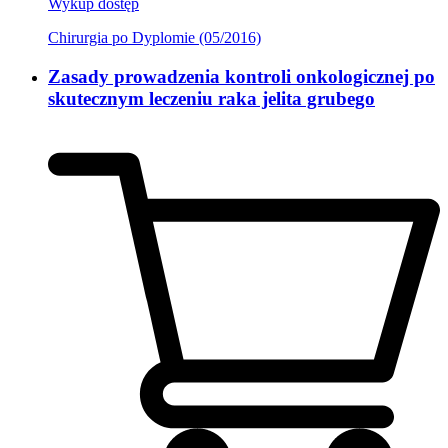
Wykup dostęp
Chirurgia po Dyplomie (05/2016)
Zasady prowadzenia kontroli onkologicznej po
skutecznym leczeniu raka jelita grubego