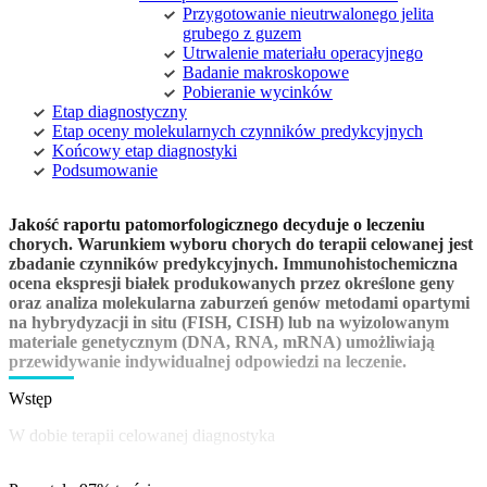
Przygotowanie nieutrwalonego jelita
grubego z guzem
Utrwalenie materiału operacyjnego
Badanie makroskopowe
Pobieranie wycinków
Etap diagnostyczny
Etap oceny molekularnych czynników predykcyjnych
Końcowy etap diagnostyki
Podsumowanie
Jakość raportu patomorfologicznego decyduje o leczeniu
chorych. Warunkiem wyboru chorych do terapii celowanej jest
zbadanie czynników predykcyjnych. Immunohistochemiczna
ocena ekspresji białek produkowanych przez określone geny
oraz analiza molekularna zaburzeń genów metodami opartymi
na hybrydyzacji in situ (FISH, CISH) lub na wyizolowanym
materiale genetycznym (DNA, RNA, mRNA) umożliwiają
przewidywanie indywidualnej odpowiedzi na leczenie.
Wstęp
W dobie terapii celowanej diagnostyka