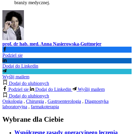
branży medycznej.
prof. dr hab. med. Anna Nasierowska-Guttmejer
Podziel się
Dodaj do Linkedin
Wyślij mailem
Dodaj do ulubionych
Podziel się
Dodaj do Linkedin
Wyślij mailem
Dodaj do ulubionych
Onkologia
,
Chirurgia
,
Gastroenterologia
,
Diagnostyka
laboratoryjna
,
farmakoterapia
Wybrane dla Ciebie
Współczesne zasady operacyjnego leczenia