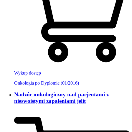
Wykup dostęp
Onkologia po Dyplomie (01/2016)
Nadzór onkologiczny nad pacjentami z
nieswoistymi zapaleniami jelit