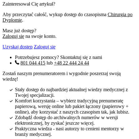
Zainteresował Cię artykuł?
Aby przeczytać całość, wykup dostęp do czasopisma
Chirurgia po
Dyplomie
.
Masz już dostęp?
Zaloguj się
na swoje konto.
Uzyskaj dostęp
Zaloguj się
Potrzebujesz pomocy? Skontaktuj się z nami
801 044 415
lub
+48 22 444 24 44
Zostań naszym prenumeratorem i wygodnie poszerzaj swoją
wiedzę!
Stały dostęp do najbardziej aktualnej wiedzy medycznej z
Twojej specjalizacji.
Komfort korzystania – wybierz tradycyjną prenumeratę
papierową, wersję online lub pakiet łączony (papierowy +
online), aby korzystać z naszych czasopism tak, jak lubisz.
Zdobądź dostęp do archiwalnych numerów w wersji
elektronicznej, by zyskać jeszcze więcej.
Praktyczna wiedza - nasi autorzy to cenieni mentorzy w
branży medycznej.