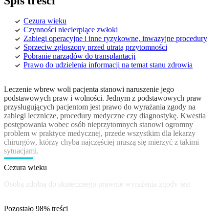
Spis treści
Cezura wieku
Czynności niecierpiące zwłoki
Zabiegi operacyjne i inne ryzykowne, inwazyjne procedury
Sprzeciw zgłoszony przed utratą przytomności
Pobranie narządów do transplantacji
Prawo do udzielenia informacji na temat stanu zdrowia
Leczenie wbrew woli pacjenta stanowi naruszenie jego
podstawowych praw i wolności. Jednym z podstawowych praw
przysługujących pacjentom jest prawo do wyrażania zgody na
zabiegi lecznicze, procedury medyczne czy diagnostykę. Kwestia
postępowania wobec osób nieprzytomnych stanowi ogromny
problem w praktyce medycznej, przede wszystkim dla lekarzy
chirurgów, którzy chyba najczęściej muszą się mierzyć z takimi
sytuacjami.
Cezura wieku
Osobą zdolną do skutecznego prawnie wyrażenia zgody jest
Pozostało 98% treści