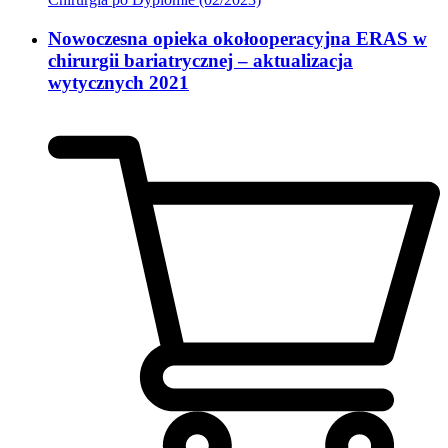
Nowoczesna opieka okołooperacyjna ERAS w
chirurgii bariatrycznej – aktualizacja
wytycznych 2021