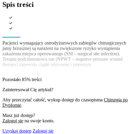
Spis treści
Pacjenci wymagający ostrodyżurowych zabiegów chirurgicznych
jamy brzusznej są narażeni na zwiększone ryzyko wystąpienia
zakażenia miejsca operowanego (SSI – surgical site infection).
Terapia podciśnieniowa ran (NPWT – negative pressure wound
therapy) zapewnia ciągłe odsysanie i zmniejsza
Pozostało 85% treści
Zainteresował Cię artykuł?
Aby przeczytać całość, wykup dostęp do czasopisma
Chirurgia po
Dyplomie
.
Masz już dostęp?
Zaloguj się
na swoje konto.
Uzyskaj dostęp
Zaloguj się