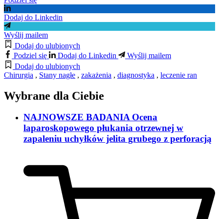
Dodaj do Linkedin
Wyślij mailem
Dodaj do ulubionych
Podziel się
Dodaj do Linkedin
Wyślij mailem
Dodaj do ulubionych
Chirurgia
,
Stany nagłe
,
zakażenia
,
diagnostyka
,
leczenie ran
Wybrane dla Ciebie
NAJNOWSZE BADANIA Ocena
laparoskopowego płukania otrzewnej w
zapaleniu uchyłków jelita grubego z perforacją