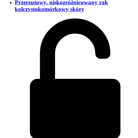
Przerzutowy, niskozróżnicowany rak
kolczystokomórkowy skóry