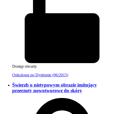
Dostęp otwarty
Onkologia po Dyplomie (06/2015)
Świerzb o nietypowym obrazie imitujący
przerzuty nowotworowe do skóry