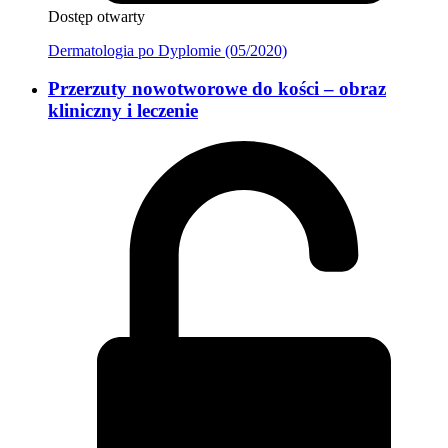
Dostęp otwarty
Dermatologia po Dyplomie (05/2020)
Przerzuty nowotworowe do kości – obraz
kliniczny i leczenie