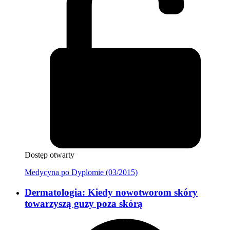
Dostęp otwarty
Medycyna po Dyplomie (03/2015)
Dermatologia: Kiedy nowotworom skóry
towarzyszą guzy poza skórą