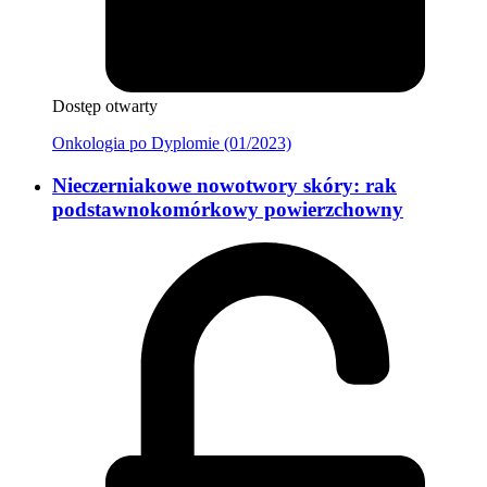
Dostęp otwarty
Onkologia po Dyplomie (01/2023)
Nieczerniakowe nowotwory skóry: rak
podstawnokomórkowy powierzchowny