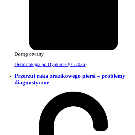
Dostęp otwarty
Dermatologia po Dyplomie (01/2026)
Przerzut raka zrazikowego piersi – problemy
diagnostyczne