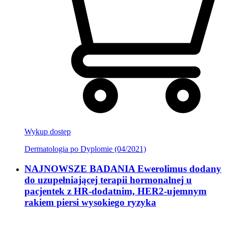
Wykup dostęp
Dermatologia po Dyplomie (04/2021)
NAJNOWSZE BADANIA Ewerolimus dodany
do uzupełniającej terapii hormonalnej u
pacjentek z HR-dodatnim, HER2-ujemnym
rakiem piersi wysokiego ryzyka