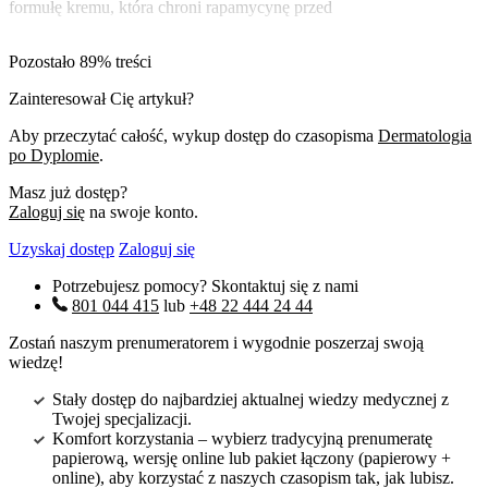
formułę kremu, która chroni rapamycynę przed
Pozostało 89% treści
Zainteresował Cię artykuł?
Aby przeczytać całość, wykup dostęp do czasopisma
Dermatologia
po Dyplomie
.
Masz już dostęp?
Zaloguj się
na swoje konto.
Uzyskaj dostęp
Zaloguj się
Potrzebujesz pomocy? Skontaktuj się z nami
801 044 415
lub
+48 22 444 24 44
Zostań naszym prenumeratorem i wygodnie poszerzaj swoją
wiedzę!
Stały dostęp do najbardziej aktualnej wiedzy medycznej z
Twojej specjalizacji.
Komfort korzystania – wybierz tradycyjną prenumeratę
papierową, wersję online lub pakiet łączony (papierowy +
online), aby korzystać z naszych czasopism tak, jak lubisz.