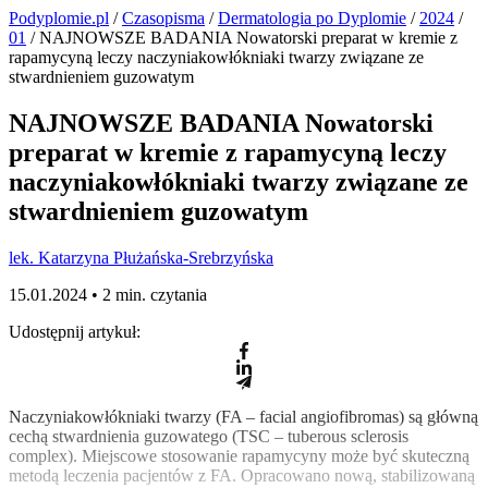
Podyplomie.pl
/
Czasopisma
/
Dermatologia po Dyplomie
/
2024
/
01
/ NAJNOWSZE BADANIA Nowatorski preparat w kremie z
rapamycyną leczy naczyniakowłókniaki twarzy związane ze
stwardnieniem guzowatym
NAJNOWSZE BADANIA Nowatorski
preparat w kremie z rapamycyną leczy
naczyniakowłókniaki twarzy związane ze
stwardnieniem guzowatym
lek. Katarzyna Płużańska-Srebrzyńska
15.01.2024 •
2 min. czytania
Udostępnij artykuł:
Naczyniakowłókniaki twarzy (FA – facial angiofibromas) są główną
cechą stwardnienia guzowatego (TSC – tuberous sclerosis
complex). Miejscowe stosowanie rapamycyny może być skuteczną
metodą leczenia pacjentów z FA. Opracowano nową, stabilizowaną