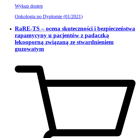
Wykup dostęp
Onkologia po Dyplomie (01/2021)
RaRE-TS – ocena skuteczności i bezpieczeństwa
rapamycyny u pacjentów z padaczką
lekooporną związaną ze stwardnieniem
guzowatym