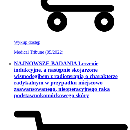
Wykup dostęp
Medical Tribune (05/2022)
NAJNOWSZE BADANIA Leczenie
indukcyjne, a następnie skojarzone
wismodegibem z radioterapią o charakterze
radykalnym w przypadku miejscowo
zaawansowanego, nieoperacyjnego raka
podstawnokomórkowego skóry