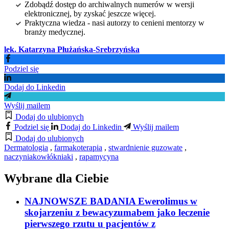
Zdobądź dostęp do archiwalnych numerów w wersji
elektronicznej, by zyskać jeszcze więcej.
Praktyczna wiedza - nasi autorzy to cenieni mentorzy w
branży medycznej.
lek. Katarzyna Płużańska-Srebrzyńska
Podziel się
Dodaj do Linkedin
Wyślij mailem
Dodaj do ulubionych
Podziel się
Dodaj do Linkedin
Wyślij mailem
Dodaj do ulubionych
Dermatologia
,
farmakoterapia
,
stwardnienie guzowate
,
naczyniakowłókniaki
,
rapamycyna
Wybrane dla Ciebie
NAJNOWSZE BADANIA Ewerolimus w
skojarzeniu z bewacyzumabem jako leczenie
pierwszego rzutu u pacjentów z