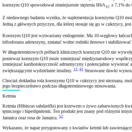
koenzym Q10 spowodował zmniejszenie stężenia HbA
z 7,1% do 
1C
Z niedawnego badania wynika, że suplementacja koenzymu Q10 może
Jedną z głównych przyczyn, dla której stosuje się go w cukrzycy, j
Koenzym Q10 jest wytwarzany endogennie. Ma 10-węglowy łańcuch
trifosforanu adenozyny, zmiatać wolne rodniki tlenowe i stabilizow
W długoterminowych próbach klinicznych koenzym Q10 nie wywoływ
ponieważ koenzym Q10 może zmniejszać międzynarodowy współczyn
zmniejszać kardiotoksyczność adriamycyny i potencjalnie wywierać ad
13
,
41
zwiększającymi wydzielanie insuliny.
Stosowane dawki wynosz
Chociaż dokładna rola koenzymu Q10 w cukrzycy jest nieznana, moż
jego bezpieczeństwo podczas długoterminowego stosowania.
Ketmia
Ketmia (Hibiscus sabdariffa) jest krzewem o żywo zabarwionych kwi
tętniczego i hiperlipidemii. Ten produkt jest znany pod różnymi innym
52
Jamaica oraz rosa de Jamaica.
Wykazano, że napar przygotowany z kwiatów ketmii lub zawierającej