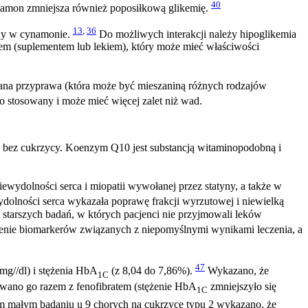
40
mon zmniejsza również poposiłkową glikemię.
13
,
36
yny w cynamonie.
Do możliwych interakcji należy hipoglikemia
em (suplementem lub lekiem), który może mieć właściwości
wana przyprawa (która może być mieszaniną różnych rodzajów
 stosowany i może mieć więcej zalet niż wad.
 bez cukrzycy. Koenzym Q10 jest substancją witaminopodobną i
ydolności serca i miopatii wywołanej przez statyny, a także w
lności serca wykazała poprawę frakcji wyrzutowej i niewielką
tarszych badań, w których pacjenci nie przyjmowali leków
enie biomarkerów związanych z niepomyślnymi wynikami leczenia, a
47
mg//dl) i stężenia HbA
(z 8,04 do 7,86%).
Wykazano, że
1C
osowano go razem z fenofibratem (stężenie HbA
zmniejszyło się
1C
 małym badaniu u 9 chorych na cukrzycę typu 2 wykazano, że