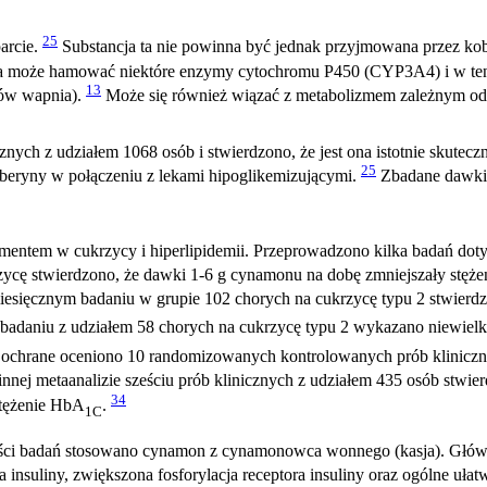
25
arcie.
Substancja ta nie powinna być jednak przyjmowana przez kob
 może hamować niektóre enzymy cytochromu P450 (CYP3A4) i w ten s
13
stów wapnia).
Może się również wiązać z metabolizmem zależnym 
ch z udziałem 1068 osób i stwierdzono, że jest ona istotnie skuteczn
25
rberyny w połączeniu z lekami hipoglikemizującymi.
Zbadane dawki 
entem w cukrzycy i hiperlipidemii. Przeprowadzono kilka badań do
rzycę stwierdzono, że dawki 1-6 g cynamonu na dobę zmniejszały stęże
esięcznym badaniu w grupie 102 chorych na cukrzycę typu 2 stwierdz
daniu z udziałem 58 chorych na cukrzycę typu 2 wykazano niewielki
chrane oceniono 10 randomizowanych kontrolowanych prób kliniczny
nnej metaanalizie sześciu prób klinicznych z udziałem 435 osób stwi
34
 stężenie HbA
.
1C
ości badań stosowano cynamon z cynamonowca wonnego (kasja). Głów
nsuliny, zwiększona fosforylacja receptora insuliny oraz ogólne ułatw