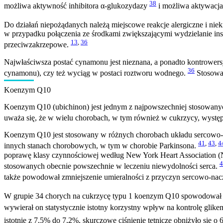
38
możliwa aktywność inhibitora α-glukozydazy
i możliwa aktywacja
Do działań niepożądanych należą miejscowe reakcje alergiczne i n
w przypadku połączenia ze środkami zwiększającymi wydzielanie ins
13
,
36
przeciwzakrzepowe.
Najwłaściwsza postać cynamonu jest nieznana, a ponadto kontrower
36
cynamonu), czy też wyciąg w postaci roztworu wodnego.
Stosowan
Koenzym Q10
Koenzym Q10 (ubichinon) jest jednym z najpowszechniej stosowanyc
uważa się, że w wielu chorobach, w tym również w cukrzycy, występ
Koenzym Q10 jest stosowany w różnych chorobach układu sercowo-nac
41
,
43
,
4
innych stanach chorobowych, w tym w chorobie Parkinsona.
poprawę klasy czynnościowej według New York Heart Association (N
4
stosowanych obecnie powszechnie w leczeniu niewydolności serca.
także powodował zmniejszenie umieralności z przyczyn sercowo-na
W grupie 34 chorych na cukrzycę typu 1 koenzym Q10 spowodował niei
wywierał on statystycznie istotny korzystny wpływ na kontrolę glikem
istotnie z 7,5% do 7,2%, skurczowe ciśnienie tętnicze obniżyło się 