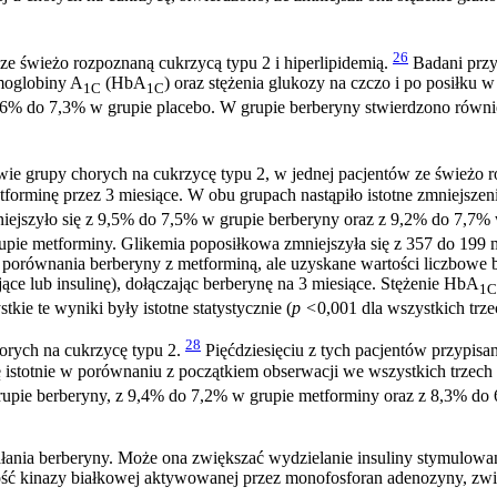
26
e świeżo rozpoznaną cukrzycą typu 2 i hiperlipidemią.
Badani przy
emoglobiny A
(HbA
) oraz stężenia glukozy na czczo i po posiłku
1C
1C
6% do 7,3% w grupie placebo. W grupie berberyny stwierdzono również
ie grupy chorych na cukrzycę typu 2, w jednej pacjentów ze świeżo r
forminę przez 3 miesiące. W obu grupach nastąpiło istotne zmniejszen
ejszyło się z 9,5% do 7,5% w grupie berberyny oraz z 9,2% do 7,7% w
upie metforminy. Glikemia poposiłkowa zmniejszyła się z 357 do 199 
cej porównania berberyny z metforminą, ale uzyskane wartości liczbow
ce lub insulinę), dołączając berberynę na 3 miesiące. Stężenie HbA
1C
ie te wyniki były istotne statystycznie (
p <
0,001 dla wszystkich trz
28
rych na cukrzycę typu 2.
Pięćdziesięciu z tych pacjentów przypis
 istotnie w porównaniu z początkiem obserwacji we wszystkich trzech
upie berberyny, z 9,4% do 7,2% w grupie metforminy oraz z 8,3% do 6,
nia berberyny. Może ona zwiększać wydzielanie insuliny stymulowane 
ć kinazy białkowej aktywowanej przez monofosforan adenozyny, zwięk