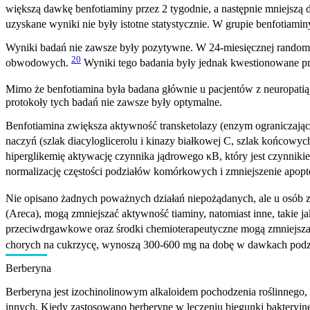
większą dawkę benfotiaminy przez 2 tygodnie, a następnie mniejszą 
uzyskane wyniki nie były istotne statystycznie. W grupie benfoti
Wyniki badań nie zawsze były pozytywne. W 24-miesięcznej randomi
20
obwodowych.
Wyniki tego badania były jednak kwestionowane p
Mimo że benfotiamina była badana głównie u pacjentów z neuropatią,
protokoły tych badań nie zawsze były optymalne.
Benfotiamina zwiększa aktywność transketolazy (enzym ograniczają
naczyń (szlak diacyloglicerolu i kinazy białkowej C, szlak końcowy
hiperglikemię aktywację czynnika jądrowego κB, który jest czynnik
normalizację częstości podziałów komórkowych i zmniejszenie apop
Nie opisano żadnych poważnych działań niepożądanych, ale u osób 
(Areca), mogą zmniejszać aktywność tiaminy, natomiast inne, takie 
przeciwdrgawkowe oraz środki chemioterapeutyczne mogą zmniejsza
chorych na cukrzycę, wynoszą 300-600 mg na dobę w dawkach podzie
Berberyna
Berberyna jest izochinolinowym alkaloidem pochodzenia roślinnego, kt
innych. Kiedy zastosowano berberynę w leczeniu biegunki bakteryjne