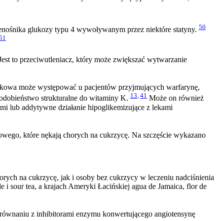
50
enośnika glukozy typu 4 wywoływanym przez niektóre statyny.
51
est to przeciwutleniacz, który może zwiększać wytwarzanie
ekowa może występować u pacjentów przyjmujących warfarynę,
13
,
41
dobieństwo strukturalne do witaminy K.
Może on również
ymi lub addytywne działanie hipoglikemizujące z lekami
wego, które nękają chorych na cukrzycę. Na szczęście wykazano
rych na cukrzycę, jak i osoby bez cukrzycy w leczeniu nadciśnienia
e i sour tea, a krajach Ameryki Łacińskiej agua de Jamaica, flor de
orównaniu z inhibitorami enzymu konwertującego angiotensynę