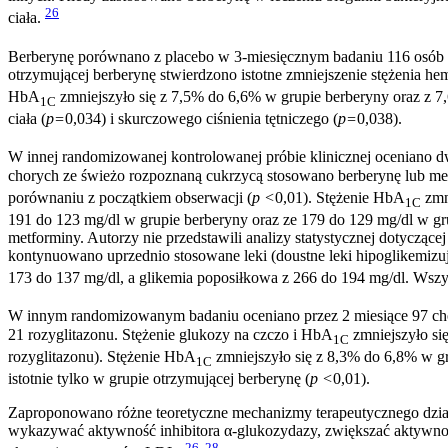
26
ciała.
Berberynę porównano z placebo w 3-miesięcznym badaniu 116 osób z
otrzymującej berberynę stwierdzono istotne zmniejszenie stężenia h
HbA
zmniejszyło się z 7,5% do 6,6% w grupie berberyny oraz z 7,
1C
ciała (
p=
0,034) i skurczowego ciśnienia tętniczego (
p=
0,038).
W innej randomizowanej kontrolowanej próbie klinicznej oceniano dw
chorych ze świeżo rozpoznaną cukrzycą stosowano berberynę lub met
porównaniu z początkiem obserwacji (
p <
0,01). Stężenie HbA
zmni
1C
191 do 123 mg/dl w grupie berberyny oraz ze 179 do 129 mg/dl w gr
metforminy. Autorzy nie przedstawili analizy statystycznej dotyczą
kontynuowano uprzednio stosowane leki (doustne leki hipoglikemizują
173 do 137 mg/dl, a glikemia poposiłkowa z 266 do 194 mg/dl. Wszystk
W innym randomizowanym badaniu oceniano przez 2 miesiące 97 cho
21 rozyglitazonu. Stężenie glukozy na czczo i HbA
zmniejszyło się
1C
rozyglitazonu). Stężenie HbA
zmniejszyło się z 8,3% do 6,8% w gr
1C
istotnie tylko w grupie otrzymującej berberynę (
p <
0,01).
Zaproponowano różne teoretyczne mechanizmy terapeutycznego działa
wykazywać aktywność inhibitora α-glukozydazy, zwiększać aktywnoś
26
,
28