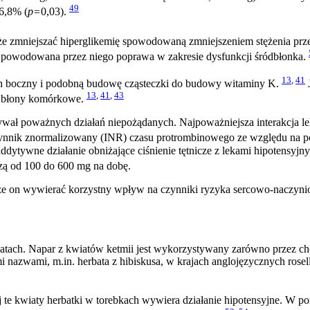
49
6,8% (
p=
0,03).
 zmniejszać hiperglikemię spowodowaną zmniejszeniem stężenia prz
est powodowana przez niego poprawa w zakresie dysfunkcji śródbłonka.
13
,
41
 boczny i podobną budowę cząsteczki do budowy witaminy K.
J
13
,
41
,
43
ać błony komórkowe.
ał poważnych działań niepożądanych. Najpoważniejsza interakcja l
nik znormalizowany (INR) czasu protrombinowego ze względu na po
dytywne działanie obniżające ciśnienie tętnicze z lekami hipotensyjn
ą od 100 do 600 mg na dobę.
e on wywierać korzystny wpływ na czynniki ryzyka sercowo-naczynio
atach. Napar z kwiatów ketmii jest wykorzystywany zarówno przez cho
i nazwami, m.in. herbata z hibiskusa, w krajach anglojęzycznych rosell
 te kwiaty herbatki w torebkach wywiera działanie hipotensyjne. W p