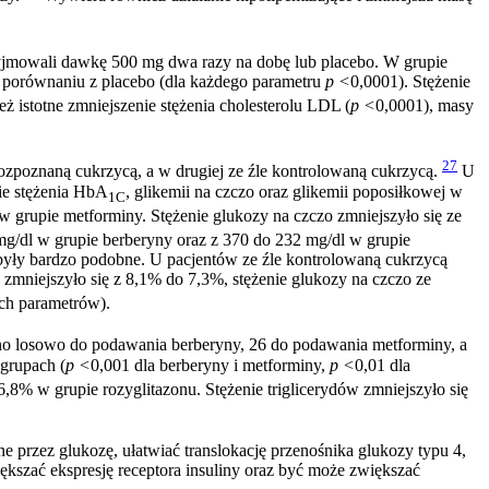
jmowali dawkę 500 mg dwa razy na dobę lub placebo. W grupie
 w porównaniu z placebo (dla każdego parametru
p <
0,0001). Stężenie
 istotne zmniejszenie stężenia cholesterolu LDL (
p <
0,0001), masy
27
ozpoznaną cukrzycą, a w drugiej ze źle kontrolowaną cukrzycą.
U
ie stężenia HbA
, glikemii na czczo oraz glikemii poposiłkowej w
1C
 grupie metforminy. Stężenie glukozy na czczo zmniejszyło się ze
mg/dl w grupie berberyny oraz z 370 do 232 mg/dl w grupie
e były bardzo podobne. U pacjentów ze źle kontrolowaną cukrzycą
zmniejszyło się z 8,1% do 7,3%, stężenie glukozy na czczo ze
ech parametrów).
ano losowo do podawania berberyny, 26 do podawania metforminy, a
 grupach (
p <
0,001 dla berberyny i metforminy,
p <
0,01 dla
8% w grupie rozyglitazonu. Stężenie triglicerydów zmniejszyło się
przez glukozę, ułatwiać translokację przenośnika glukozy typu 4,
szać ekspresję receptora insuliny oraz być może zwiększać