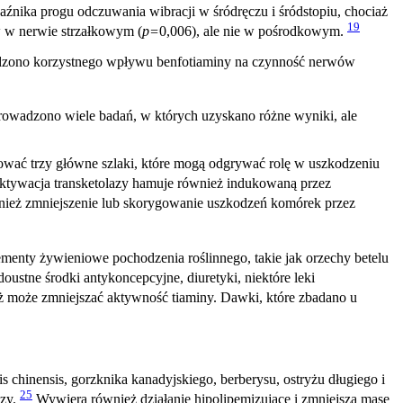
aźnika progu odczuwania wibracji w śródręczu i śródstopiu, chociaż
19
w w nerwie strzałkowym (
p=
0,006), ale nie w pośrodkowym.
erdzono korzystnego wpływu benfotiaminy na czynność nerwów
owadzono wiele badań, w których uzyskano różne wyniki, ale
wać trzy główne szlaki, które mogą odgrywać rolę w uszkodzeniu
tywacja transketolazy hamuje również indukowaną przez
nież zmniejszenie lub skorygowanie uszkodzeń komórek przez
menty żywieniowe pochodzenia roślinnego, takie jak orzechy betelu
oustne środki antykoncepcyjne, diuretyki, niektóre leki
 może zmniejszać aktywność tiaminy. Dawki, które zbadano u
s chinensis, gorzknika kanadyjskiego, berberysu, ostryżu długiego i
25
ozy.
Wywiera również działanie hipolipemizujące i zmniejsza masę