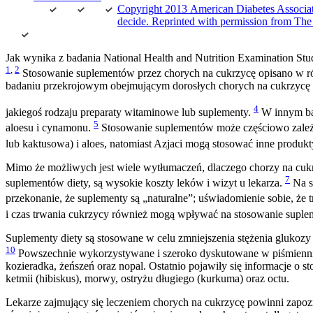
Copyright 2013 American Diabetes Associatio
decide. Reprinted with permission from The
Jak wynika z badania National Health and Nutrition Examination St
1
,
2
Stosowanie suplementów przez chorych na cukrzycę opisano w róż
badaniu przekrojowym obejmującym dorosłych chorych na cukrzycę s
4
jakiegoś rodzaju preparaty witaminowe lub suplementy.
W innym bad
5
aloesu i cynamonu.
Stosowanie suplementów może częściowo zależeć 
lub kaktusowa) i aloes, natomiast Azjaci mogą stosować inne produkt
Mimo że możliwych jest wiele wytłumaczeń, dlaczego chorzy na cuk
7
suplementów diety, są wysokie koszty leków i wizyt u lekarza.
Na s
przekonanie, że suplementy są „naturalne”; uświadomienie sobie, że 
i czas trwania cukrzycy również mogą wpływać na stosowanie supl
Suplementy diety są stosowane w celu zmniejszenia stężenia glukozy w
10
Powszechnie wykorzystywane i szeroko dyskutowane w piśmiennictw
kozieradka, żeńszeń oraz nopal. Ostatnio pojawiły się informacje o
ketmii (hibiskus), morwy, ostryżu długiego (kurkuma) oraz octu.
Lekarze zajmujący się leczeniem chorych na cukrzycę powinni zapoz