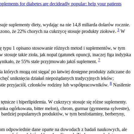
lements for diabetes are decideadly popular: help your patients
e suplementy diety, wydając na nie 14,8 miliarda dolarów rocznie.
3
zono, że 22% chorych na cukrzycę stosuje produkty ziołowe.
W
 typu 1 opisano stosowanie różnych metod i suplementów, w tym
suje takie zioła, jak nopal (gatunek opuncji, inaczej figa indyjska
7
nikało, że 55% stale przyjmowało jakiś suplement.
których mogą oni sięgać po łatwiej dostępne produkty zaliczane do
hęć uniknięcia działań niepożądanych tradycyjnych leków;
8
gestie przyjaciół, członków rodziny lub współpracowników.
Nasilenie
tętnicze i hiperlipidemia. W cukrzycy stosuje się różne suplementy.
amka ogórkowata, bitter melon), chrom, gurmar (gymnema sylvestre),
z bardziej popularnych produktów, w tym benfotiaminy, berberyny,
entom odpowiednie dane oparte na dowodach z badań naukowych, ale