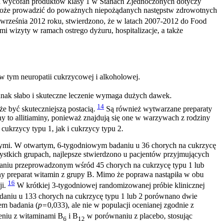
wa wycofań produktów klasy 1 w Stanach Zjednoczonych dotyczy
u może prowadzić do poważnych niepożądanych następstw zdrowotnych
września 2012 roku, stwierdzono, że w latach 2007-2012 do Food
wizyty w ramach ostrego dyżuru, hospitalizacje, a także
 w tym neuropatii cukrzycowej i alkoholowej.
jednak słabo i skuteczne leczenie wymaga dużych dawek.
14
e być skuteczniejszą postacią.
Są również wytwarzane preparaty
 to allitiaminy, ponieważ znajdują się one w warzywach z rodziny
ukrzycy typu 1, jak i cukrzycy typu 2.
znymi. W otwartym, 6-tygodniowym badaniu u 36 chorych na cukrzycę
ystkich grupach, najlepsze stwierdzono u pacjentów przyjmujących
niu przeprowadzonym wśród 45 chorych na cukrzycę typu 1 lub
y preparat witamin z grupy B. Mimo że poprawa nastąpiła w obu
16
ji.
W krótkiej 3-tygodniowej randomizowanej próbie klinicznej
iu u 133 chorych na cukrzycę typu 1 lub 2 porównano dwie
em badania (
p=
0,033), ale nie w populacji ocenianej zgodnie z
eniu z witaminami B
i B
w porównaniu z placebo, stosując
6
12