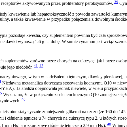
39
 receptorów aktywowanych przez proliferatory peroksysomów.
Cyna
iekiedy krwawienie lub hepatotoksyczność z powodu zawartości kumar
uliny, a także krwawienie w przypadku połączenia z dowolnym środki
syjna pozostaje kwestia, czy suplementem powinna być cała sproszko
e dawki wynoszą 1-6 g na dobę. W sumie cynamon jest wciąż szeroko
h suplementów zarówno przez chorych na cukrzycę, jak i przez osoby
41
,
42
uje jego niedobór.
zyniowego, w tym w nadciśnieniu tętniczym, dławicy piersiowej, niew
4
Niedawna metaanaliza dotycząca stosowania koenzymu Q10 w niewydo
YHA). Ta analiza obejmowała jednak niewiele, w wielu przypadkach s
5
Wykazano, że w połączeniu z selenem koenzym Q10 zmniejszał stęż
46
czyniowych.
stotne statystycznie zmniejszenie glikemii na czczo (ze 160 do 145 
ii i ciśnienie tętnicze u 74 chorych na cukrzycę typu 2, u których st
48
o 6,1 mm Hg, a rozkurczowe ciśnienie tętnicze o 2,9 mm Hg).
W innym