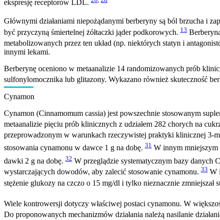
ekspresję receptorów LDL.
Głównymi działaniami niepożądanymi berberyny są ból brzucha i zap
13
być przyczyną śmiertelnej żółtaczki jąder podkorowych.
Berberyna
metabolizowanych przez ten układ (np. niektórych statyn i antagoni
innymi lekami.
Berberynę oceniono w metaanalizie 14 randomizowanych prób kliniczny
sulfonylomocznika lub glitazony. Wykazano również skuteczność be
Cynamon
Cynamon (Cinnamomum cassia) jest powszechnie stosowanym suplem
metaanalizie pięciu prób klinicznych z udziałem 282 chorych na cuk
przeprowadzonym w warunkach rzeczywistej praktyki klinicznej 3-mi
31
stosowania cynamonu w dawce 1 g na dobę.
W innym mniejszym ba
32
dawki 2 g na dobę.
W przeglądzie systematycznym bazy danych Co
33
wystarczających dowodów, aby zalecić stosowanie cynamonu.
W i
stężenie glukozy na czczo o 15 mg/dl i tylko nieznacznie zmniejszał
Wiele kontrowersji dotyczy właściwej postaci cynamonu. W większ
Do proponowanych mechanizmów działania należą nasilanie działania i