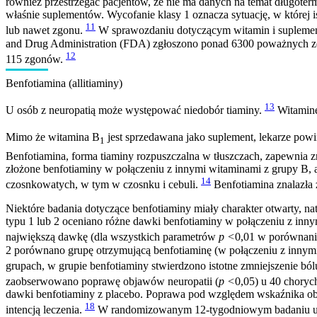
również przestrzegać pacjentów, że nie ma danych na temat długot
właśnie suplementów. Wycofanie klasy 1 oznacza sytuację, w które
11
lub nawet zgonu.
W sprawozdaniu dotyczącym witamin i supleme
and Drug Administration (FDA) zgłoszono ponad 6300 poważnych zda
12
115 zgonów.
Benfotiamina (allitiaminy)
13
U osób z neuropatią może występować niedobór tiaminy.
Witamin
Mimo że witamina B
jest sprzedawana jako suplement, lekarze powi
1
Benfotiamina, forma tiaminy rozpuszczalna w tłuszczach, zapewnia z
złożone benfotiaminy w połączeniu z innymi witaminami z grupy B, 
14
czosnkowatych, w tym w czosnku i cebuli.
Benfotiamina znalazła 
Niektóre badania dotyczące benfotiaminy miały charakter otwarty,
typu 1 lub 2 oceniano różne dawki benfotiaminy w połączeniu z inn
największą dawkę (dla wszystkich parametrów
p <
0,01 w porównani
2 porównano grupę otrzymującą benfotiaminę (w połączeniu z innym
grupach, w grupie benfotiaminy stwierdzono istotne zmniejszenie bó
zaobserwowano poprawę objawów neuropatii (
p <
0,05) u 40 choryc
dawki benfotiaminy z placebo. Poprawa pod względem wskaźnika obja
18
intencją leczenia.
W randomizowanym 12-tygodniowym badaniu u 24