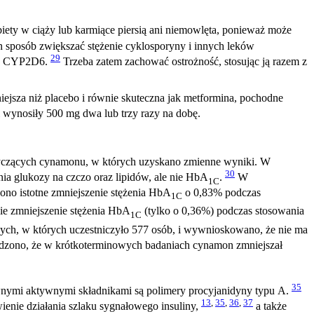
iety w ciąży lub karmiące piersią ani niemowlęta, ponieważ może
posób zwiększać stężenie cyklosporyny i innych leków
29
od CYP2D6.
Trzeba zatem zachować ostrożność, stosując ją razem z
iejsza niż placebo i równie skuteczna jak metformina, pochodne
wynosiły 500 mg dwa lub trzy razy na dobę.
tyczących cynamonu, w których uzyskano zmienne wyniki. W
30
nia glukozy na czczo oraz lipidów, ale nie HbA
.
W
1C
ono istotne zmniejszenie stężenia HbA
o 0,83% podczas
1C
e zmniejszenie stężenia HbA
(tylko o 0,36%) podczas stosowania
1C
ch, w których uczestniczyło 577 osób, i wywnioskowano, że nie ma
erdzono, że w krótkoterminowych badaniach cynamon zmniejszał
35
nymi aktywnymi składnikami są polimery procyjanidyny typu A.
13
,
35
,
36
,
37
ienie działania szlaku sygnałowego insuliny,
a także