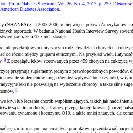
n. From Diabetes Spectrum, Vol. 26, No. 4, 2013, p. 259. Dietary supp
 American Diabetes Association.
udy (NHANES) z lat 2003-2006, mniej więcej połowa Amerykanów stosuj
nych raportach. W badaniu National Health Interview Survey stwierd
twierdzono, że 67% z nich stosuje
aniu przekrojowym dotyczącym rodziców dzieci chorych na cukrzycę
od różnic między grupami etnicznymi. Na przykład wielu Latynosów sto
6
y.
Z przeglądu leków stosowanych przez 459 chorych na cukrzycę wy
rzycę przyjmują suplementy, jednym z prawdopodobnych powodów, dla 
tosowanie suplementów mogą również wpływać inne czynniki, w tym c
tradycyjne leki nie pozwalają na wyleczenie choroby; a także silne su
9
ementów.
e krwi lub leczenia chorób współistniejących, takich jak nadciśnienie 
ie są takie produkty, jak aloes, przepękla ogórkowata (inaczej bals
 stosowaniu cynamonu i koenzymu Q10, a także mniej znanych, ale cora
nać się z informacjami na temat tych produktów i przedstawiać pacj