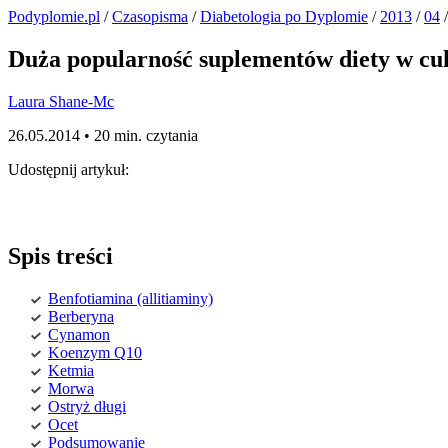
Podyplomie.pl
/
Czasopisma
/
Diabetologia po Dyplomie
/
2013
/
04
/
Duża popularność suplementów diety w cu
Laura Shane-Mc
26.05.2014 •
20 min. czytania
Udostępnij artykuł:
Spis treści
Benfotiamina (allitiaminy)
Berberyna
Cynamon
Koenzym Q10
Ketmia
Morwa
Ostryż długi
Ocet
Podsumowanie