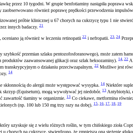
dawkę przez 10 tygodni. W grupie benfotiaminy nastąpiła poprawa wsk
aminy zaobserwowano również poprawę prędkości przewodzenia impulsó
zowanej próbie klinicznej u 67 chorych na cukrzycę typu 1 nie stwi
21
rzez innych badaczy.
22
23
,
24
 oceniano ją również w leczeniu retinopatii
i nefropatii.
Przepr
cy szybkość przemian szlaku pentozofosforanowego), może zatem hamo
14
,
22
ch produktów zaawansowanej glikacji oraz szlak heksozaminy).
Ak
22
iem transkrypcyjnym o działaniu przeciwzapalnym.
Możliwe jest rów
14
tozy.
14
ze skłonnością do alergii może występować wysypka.
Niektóre suple
13
jak skrzyp (Equisetum), mogą wywoływać jej niedobór.
Antybiotyki, d
13
ć zawartość tiaminy w organizmie.
Co ciekawe, metformina również
15
,
16
,
17
,
18
,
19
lonych (np. 100 lub 150 mg trzy razy na dobę).
óry uzyskuje się z wielu różnych roślin, w tym chińskiego zioła Copti
j u chorych na cukrzycę, stwierdzono, że zmniejsza ona stężenie gluk