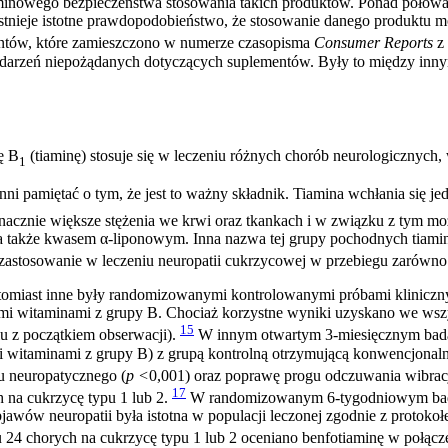
erminowego bezpieczeństwa stosowania takich produktów. Ponad poło
j istnieje istotne prawdopodobieństwo, że stosowanie danego produkt
ntów, które zamieszczono w numerze czasopisma
Consumer Reports
z 
rzeń niepożądanych dotyczących suplementów. Były to między innymi 
ę B
(tiaminę) stosuje się w leczeniu różnych chorób neurologicznych,
1
nni pamiętać o tym, że jest to ważny składnik. Tiamina wchłania się 
nacznie większe stężenia we krwi oraz tkankach i w związku z tym moż
a także kwasem α-liponowym. Inna nazwa tej grupy pochodnych tiaminy
zastosowanie w leczeniu neuropatii cukrzycowej w przebiegu zarówno c
 natomiast inne były randomizowanymi kontrolowanymi próbami klinic
ymi witaminami z grupy B. Chociaż korzystne wyniki uzyskano we wsz
15
u z początkiem obserwacji).
W innym otwartym 3-miesięcznym bada
i witaminami z grupy B) z grupą kontrolną otrzymującą konwencjonaln
lu neuropatycznego (
p <
0,001) oraz poprawę progu odczuwania wibrac
17
h na cukrzycę typu 1 lub 2.
W randomizowanym 6-tygodniowym badan
wów neuropatii była istotna w populacji leczonej zgodnie z protokoł
 chorych na cukrzycę typu 1 lub 2 oceniano benfotiaminę w połącz