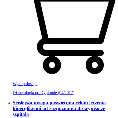
Wykup dostęp
Diabetologia po Dyplomie (04/2017)
Ściślejsza uwaga poświęcona celom leczenia
hiperglikemii od rozpoznania do wypisu ze
szpitala