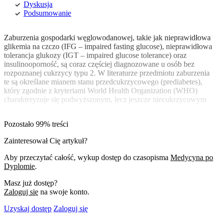
Dyskusja
Podsumowanie
Zaburzenia gospodarki węglowodanowej, takie jak nieprawidłowa
glikemia na czczo (IFG – impaired fasting glucose), nieprawidłowa
tolerancja glukozy (IGT – impaired glu­cose tolerance) oraz
insulinooporność, są coraz częściej diagnozowane u osób bez
rozpoznanej cukrzycy typu 2. W literaturze przedmiotu zaburzenia
te są określane mianem stanu przedcukrzycowego (prediabetes),
który zgodnie z kryteriami World Health Organization (WHO)
charakteryzuje się podwyższonym, lecz jeszcze niecukrzycowym
Pozostało 99% treści
Zainteresował Cię artykuł?
Aby przeczytać całość, wykup dostęp do czasopisma
Medycyna po
Dyplomie
.
Masz już dostęp?
Zaloguj się
na swoje konto.
Uzyskaj dostęp
Zaloguj się