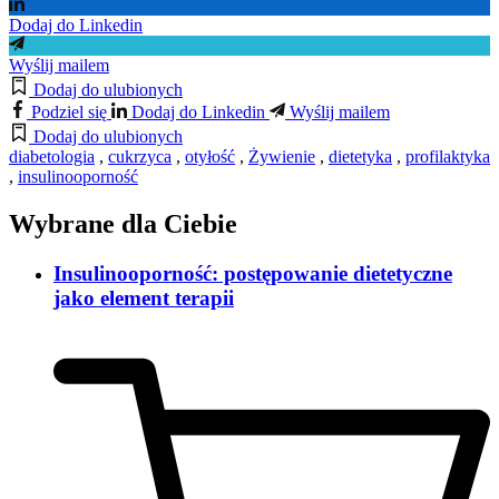
Dodaj do Linkedin
Wyślij mailem
Dodaj do ulubionych
Podziel się
Dodaj do Linkedin
Wyślij mailem
Dodaj do ulubionych
diabetologia
,
cukrzyca
,
otyłość
,
Żywienie
,
dietetyka
,
profilaktyka
,
insulinooporność
Wybrane dla Ciebie
Insulinooporność: postępowanie dietetyczne
jako element terapii