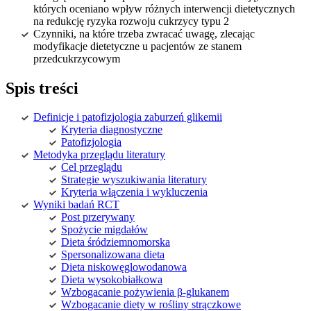
których oceniano wpływ różnych interwencji dietetycznych
na redukcję ryzyka rozwoju cukrzycy typu 2
Czynniki, na które trzeba zwracać uwagę, zlecając
modyfikacje dietetyczne u pacjentów ze stanem
przedcukrzycowym
Spis treści
Definicje i patofizjologia zaburzeń glikemii
Kryteria diagnostyczne
Patofizjologia
Metodyka przeglądu literatury
Cel przeglądu
Strategie wyszukiwania literatury
Kryteria włączenia i wykluczenia
Wyniki badań RCT
Post przerywany
Spożycie migdałów
Dieta śródziemnomorska
Spersonalizowana dieta
Dieta niskowęglowodanowa
Dieta wysokobiałkowa
Wzbogacanie pożywienia β-glukanem
Wzbogacanie diety w rośliny strączkowe