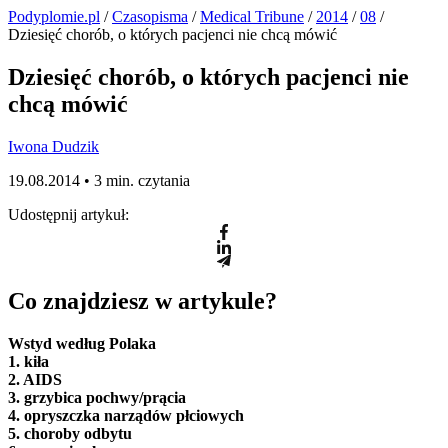
Podyplomie.pl
/
Czasopisma
/
Medical Tribune
/
2014
/
08
/
Dziesięć chorób, o których pacjenci nie chcą mówić
Dziesięć chorób, o których pacjenci nie
chcą mówić
Iwona Dudzik
19.08.2014 •
3 min. czytania
Udostępnij artykuł:
Co znajdziesz w artykule?
Wstyd według Polaka
1. kiła
2. AIDS
3. grzybica pochwy/prącia
4. opryszczka narządów płciowych
5. choroby odbytu