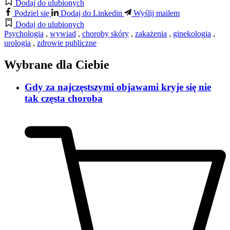
Dodaj do ulubionych
Podziel się
Dodaj do Linkedin
Wyślij mailem
Dodaj do ulubionych
Psychologia
,
wywiad
,
choroby skóry
,
zakażenia
,
ginekologia
,
urologia
,
zdrowie publiczne
Wybrane dla Ciebie
Gdy za najczęstszymi objawami kryje się nie
tak częsta choroba