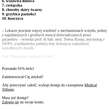
6. wszawica łonowa
7. rzeżączka
8. choroby skóry twarzy
9. grzybica paznokci
10. łuszczyca
– Lekarze powinni więcej wiedzieć o mechanizmach wstydu, jednej
z najsilniejszych i groźnych emocji doświadczanych przez
pacjentów – twierdzi prof. dr hab. med. Teresa Rzepa, psycholog z
SWPS, współautorka polskiej listy dziesięciu najbardziej
wstydliwych chorób.
Prof. Rzepa oraz naukowcy: prof.
Pozostało 91% treści
Zainteresował Cię artykuł?
Aby przeczytać całość, wykup dostęp do czasopisma
Medical
Tribune
.
Masz już dostęp?
Zaloguj się
na swoje konto.