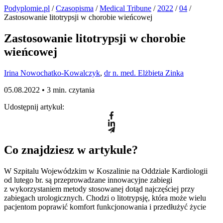
Podyplomie.pl
/
Czasopisma
/
Medical Tribune
/
2022
/
04
/
Zastosowanie litotrypsji w chorobie wieńcowej
Zastosowanie litotrypsji w chorobie
wieńcowej
Irina Nowochatko-Kowalczyk
,
dr n. med. Elżbieta Zinka
05.08.2022 •
3 min. czytania
Udostępnij artykuł:
Co znajdziesz w artykule?
W Szpitalu Wojewódzkim w Koszalinie na Oddziale Kardiologii
od lutego br. są przeprowadzane innowacyjne zabiegi
z wykorzystaniem metody stosowanej dotąd najczęściej przy
zabiegach urologicznych. Chodzi o litotrypsję, która może wielu
pacjentom poprawić komfort funkcjonowania i przedłużyć życie