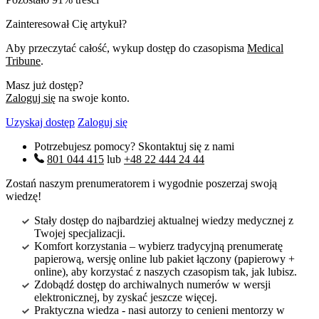
Zainteresował Cię artykuł?
Aby przeczytać całość, wykup dostęp do czasopisma
Medical
Tribune
.
Masz już dostęp?
Zaloguj się
na swoje konto.
Uzyskaj dostęp
Zaloguj się
Potrzebujesz pomocy? Skontaktuj się z nami
801 044 415
lub
+48 22 444 24 44
Zostań naszym prenumeratorem i wygodnie poszerzaj swoją
wiedzę!
Stały dostęp do najbardziej aktualnej wiedzy medycznej z
Twojej specjalizacji.
Komfort korzystania – wybierz tradycyjną prenumeratę
papierową, wersję online lub pakiet łączony (papierowy +
online), aby korzystać z naszych czasopism tak, jak lubisz.
Zdobądź dostęp do archiwalnych numerów w wersji
elektronicznej, by zyskać jeszcze więcej.
Praktyczna wiedza - nasi autorzy to cenieni mentorzy w