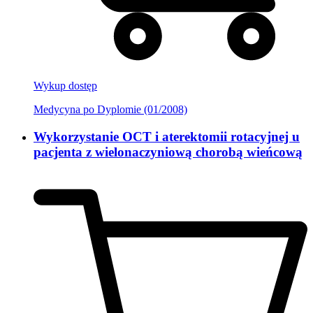
Wykup dostęp
Medycyna po Dyplomie (01/2008)
Wykorzystanie OCT i aterektomii rotacyjnej u
pacjenta z wielonaczyniową chorobą wieńcową