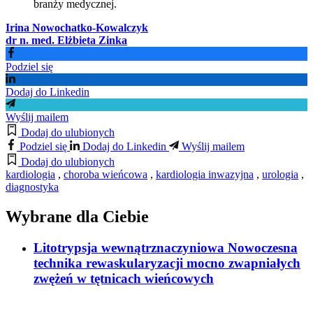
branży medycznej.
Irina Nowochatko-Kowalczyk
dr n. med. Elżbieta Zinka
Podziel się
Dodaj do Linkedin
Wyślij mailem
Dodaj do ulubionych
Podziel się
Dodaj do Linkedin
Wyślij mailem
Dodaj do ulubionych
kardiologia
,
choroba wieńcowa
,
kardiologia inwazyjna
,
urologia
,
diagnostyka
Wybrane dla Ciebie
Litotrypsja wewnątrznaczyniowa Nowoczesna
technika rewaskularyzacji mocno zwapniałych
zwężeń w tętnicach wieńcowych