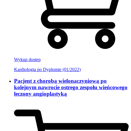
Wykup dostęp
Kardiologia po Dyplomie (01/2022)
Pacjent z chorobą wielonaczyniową po
kolejnym nawrocie ostrego zespołu wieńcowego
leczony angioplastyką