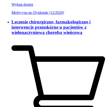
Wykup dostęp
Medycyna po Dyplomie (12/2020)
Leczenie chirurgiczne, farmakologiczne i
interwencje przezskórne u pacjentów z
wielonaczyniową chorobą wieńcową