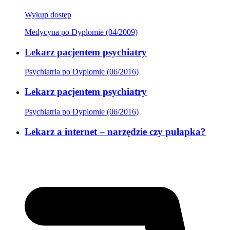
Wykup dostęp
Medycyna po Dyplomie (04/2009)
Lekarz pacjentem psychiatry
Psychiatria po Dyplomie (06/2016)
Lekarz pacjentem psychiatry
Psychiatria po Dyplomie (06/2016)
Lekarz a internet – narzędzie czy pułapka?