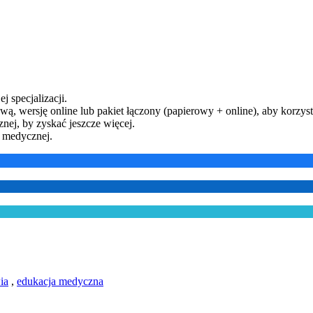
j specjalizacji.
ą, wersję online lub pakiet łączony (papierowy + online), aby korzysta
ej, by zyskać jeszcze więcej.
y medycznej.
ia
,
edukacja medyczna