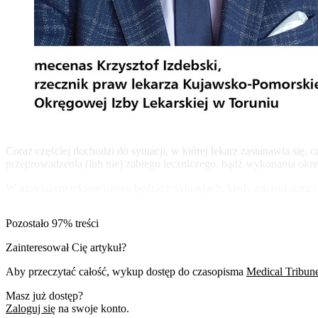
Coraz częściej dochodzi do sytuacji, w której lekarz zastanawia się,
przeprowadzenia (lub nie) zabiegu leczniczego, bądź wykonania okre
W niniejszym tekście mowa będzie o sytuacjach, kiedy pacjent stara 
Pozostało 97% treści
Zainteresował Cię artykuł?
Aby przeczytać całość, wykup dostęp do czasopisma
Medical Tribun
Masz już dostęp?
Zaloguj się
na swoje konto.