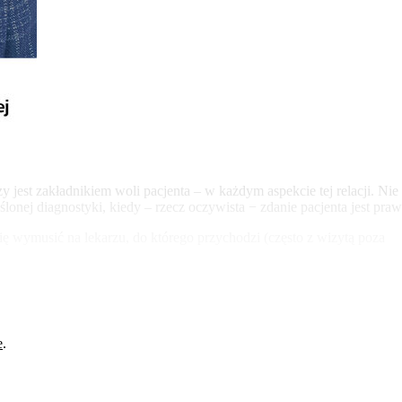
 czy jest zakładnikiem woli pacjenta – w każdym aspekcie tej relacji. 
ślonej diagnostyki, kiedy – rzecz oczywista − zdanie pacjenta jest p
się wymusić na lekarzu, do którego przychodzi (często z wizytą poza
e
.