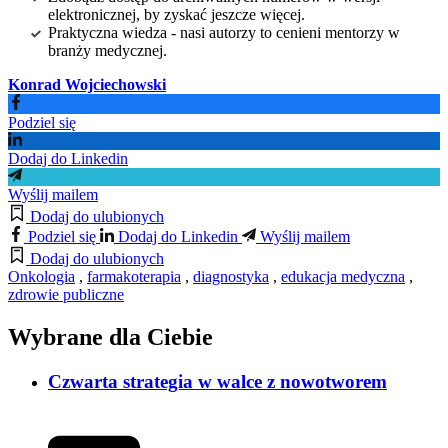
elektronicznej, by zyskać jeszcze więcej.
Praktyczna wiedza - nasi autorzy to cenieni mentorzy w
branży medycznej.
Konrad Wojciechowski
Podziel się
Dodaj do Linkedin
Wyślij mailem
Dodaj do ulubionych
Podziel się
Dodaj do Linkedin
Wyślij mailem
Dodaj do ulubionych
Onkologia
,
farmakoterapia
,
diagnostyka
,
edukacja medyczna
,
zdrowie publiczne
Wybrane dla Ciebie
Czwarta strategia w walce z nowotworem