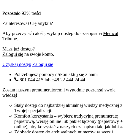
Pozostało 93% treści
Zainteresował Cię artykuł?
Aby przeczytać całość, wykup dostęp do czasopisma
Medical
Tribune
.
Masz już dostęp?
Zaloguj się
na swoje konto.
Uzyskaj dostęp
Zaloguj się
Potrzebujesz pomocy? Skontaktuj się z nami
801 044 415
lub
+48 22 444 24 44
Zostań naszym prenumeratorem i wygodnie poszerzaj swoją
wiedzę!
Stały dostęp do najbardziej aktualnej wiedzy medycznej z
Twojej specjalizacji.
Komfort korzystania – wybierz tradycyjną prenumeratę
papierową, wersję online lub pakiet łączony (papierowy +
online), aby korzystać z naszych czasopism tak, jak lubisz.
Zdobądź dostęp do archiwalnych numerów w wersji