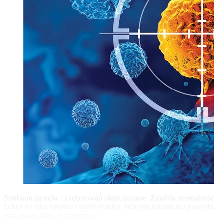
Struktura zgonów i zachorowań ulega zmianie. Zmalała umieralność
kobiet na raka żołądka i szyjki macicy. Wzrosła natomiast z powodu
raka płuca, który w statystyce