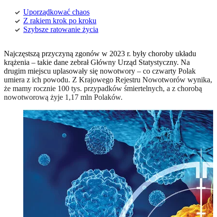
Uporządkować chaos
Z rakiem krok po kroku
Szybsze ratowanie życia
Najczęstszą przyczyną zgonów w 2023 r. były choroby układu
krążenia – takie dane zebrał Główny Urząd Statystyczny. Na
drugim miejscu uplasowały się nowotwory – co czwarty Polak
umiera z ich powodu. Z Krajowego Rejestru Nowotworów wynika,
że mamy rocznie 100 tys. przypadków śmiertelnych, a z chorobą
nowotworową żyje 1,17 mln Polaków.