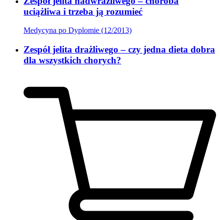
Zespół jelita nadwrażliwego – choroba
uciążliwa i trzeba ją rozumieć
Medycyna po Dyplomie (12/2013)
Zespół jelita drażliwego – czy jedna dieta dobra
dla wszystkich chorych?