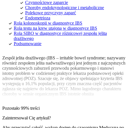
Czynnościowe zaparcie
Choroby endokrynologiczne i metaboliczne
Polekowe przyczyny zaparć
Endometrioza
Rola kolonoskopii w diagnostyce IBS
Rola testu na krew utajoną w diagnostyce IBS
Rola SIBO w diagnostyce różnicowej zespołu jelita
drażliwego
Podsumowanie
Zespół jelita drażliwego (IBS – irritable bowel syndrome; nazywany
również zespołem jelita nadwrażliwego) jest jednym z najczęstszych
czynnościowych zaburzeń przewodu pokarmowego i stanowi
istotny problem w codziennej praktyce lekarza podstawowej opieki
zdrowotnej (POZ). Szacuje się, że objawy spełniające kryteria IBS
występują u 16,1% populacji, przy czym znaczna część pacjentów
zgłasza się najpierw do lekarza POZ. Mimo łagodnego charakteru
choroby w sensie organicznym IBS istotnie obniża
Pozostało 99% treści
Zainteresował Cię artykuł?
Aby przeczytać całość, wykup dostęp do czasopisma
Medycyna po