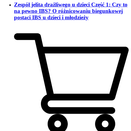
Zespół jelita drażliwego u dzieci Część 1: Czy to
na pewno IBS? O różnicowaniu biegunkowej
postaci IBS u dzieci i młodzieży