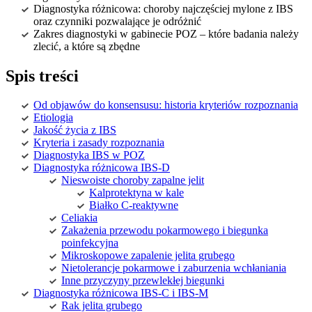
Diagnostyka różnicowa: choroby najczęściej mylone z IBS
oraz czynniki pozwalające je odróżnić
Zakres diagnostyki w gabinecie POZ – które badania należy
zlecić, a które są zbędne
Spis treści
Od objawów do konsensusu: historia kryteriów rozpoznania
Etiologia
Jakość życia z IBS
Kryteria i zasady rozpoznania
Diagnostyka IBS w POZ
Diagnostyka różnicowa IBS-D
Nieswoiste choroby zapalne jelit
Kalprotektyna w kale
Białko C-reaktywne
Celiakia
Zakażenia przewodu pokarmowego i biegunka
poinfekcyjna
Mikroskopowe zapalenie jelita grubego
Nietolerancje pokarmowe i zaburzenia wchłaniania
Inne przyczyny przewlekłej biegunki
Diagnostyka różnicowa IBS-C i IBS-M
Rak jelita grubego