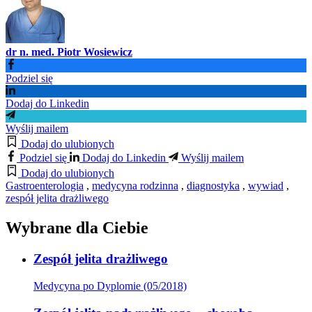
dr n. med. Piotr Wosiewicz
Podziel się
Dodaj do Linkedin
Wyślij mailem
Dodaj do ulubionych
Podziel się
Dodaj do Linkedin
Wyślij mailem
Dodaj do ulubionych
Gastroenterologia
,
medycyna rodzinna
,
diagnostyka
,
wywiad
,
zespół jelita drażliwego
Wybrane dla Ciebie
Zespół jelita drażliwego
Medycyna po Dyplomie (05/2018)