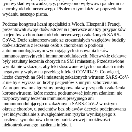
tym wykład wprowadzający, poświęcono wpływowi pandemii na
choroby układu nerwowego. Pisałem o tym także w poprzednim
wydaniu naszego pisma.
Podczas kongresu liczni specjaliści z Włoch, Hiszpanii i Francji
prezentowali swoje doświadczenia i pierwsze analizy przypadków
pacjentów z chorobami układu nerwowego zakażonych SARS-
CoV-2. Duże zainteresowanie ze zrozumiałych względów budziły
doświadczenia z leczenia osób z chorobami o podłożu
autoimmunologicznym wymagających stosowania leków
immunosupresyjnych i immunomodulujących. Niezwykle ciekawe
były rezultaty leczenia chorych na SM i miastenię. Przedstawione
wyniki nie wskazują, aby leki stosowane w tych chorobach miały
negatywny wpływ na przebieg infekcji COVID-19. Co więcej,
liczba chorych na SM i miastenię zakażonych wirusem SARS-CoV-
2 nie była wyższa od liczby pacjentów z innymi schorzeniami.
Zaproponowano algorytmy postępowania w przypadku zakażenia
koronawirusem, które można podsumować jednym zdaniem: nie
rozpoczynamy leczenia immunosupresyjnego ani
immunomodulującego u zakażonych SARS-CoV-2 w ostrym
okresie choroby, u pacjentów bez objawów decyzja podejmowana
jest indywidualnie z uwzględnieniem ryzyka wynikającego z
nasilenia symptomów choroby podstawowej i możliwości
niekontrolowanego nasilenia infekcji.