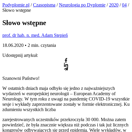
Podyplomie.pl
/
Czasopisma
/
Neurologia po Dyplomie
/
2020
/
04
/
Słowo wstępne
Słowo wstępne
prof. dr hab. n. med. Adam Stępień
18.06.2020 •
2 min. czytania
Udostępnij artykuł:
Szanowni Państwo!
W ostatnich dniach maja odbyło się jedno z najważniejszych
wydarzeń w europejskiej neurologii – European Academy of
Neurology. W tym roku z uwagi na pandemię COVID-19 wszystkie
sesje i wykłady zaprezentowane zostały w formie elektronicznej. Ku
zdumieniu wszystkich liczba
zarejestrowanych uczestników przekroczyła 30 000. Można zatem
powiedzieć, że była znacznie większa niż podczas i tak już licznych
kongresów odbywających się przed epidemią. Wiele wykładów, w