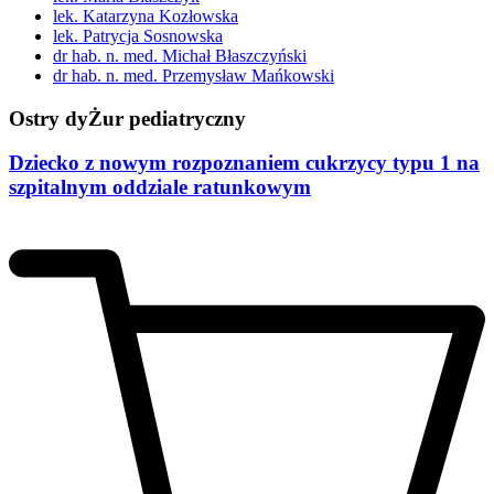
lek. Katarzyna Kozłowska
lek. Patrycja Sosnowska
dr hab. n. med. Michał Błaszczyński
dr hab. n. med. Przemysław Mańkowski
Ostry dyŻur pediatryczny
Dziecko z nowym rozpoznaniem cukrzycy typu 1 na
szpitalnym oddziale ratunkowym