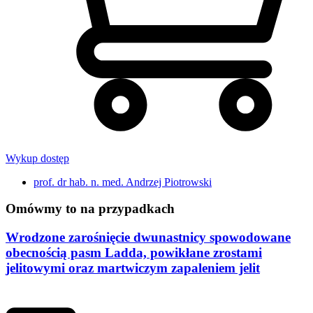
Wykup dostęp
prof. dr hab. n. med. Andrzej Piotrowski
Omówmy to na przypadkach
Wrodzone zarośnięcie dwunastnicy spowodowane
obecnością pasm Ladda, powikłane zrostami
jelitowymi oraz martwiczym zapaleniem jelit