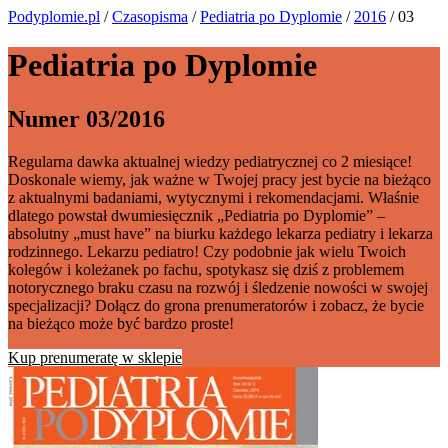
Podyplomie.pl
/
Czasopisma
/
Pediatria po Dyplomie
/
2016
/ 03
Pediatria po Dyplomie
Numer 03/2016
Regularna dawka aktualnej wiedzy pediatrycznej co 2 miesiące!
Doskonale wiemy, jak ważne w Twojej pracy jest bycie na bieżąco
z aktualnymi badaniami, wytycznymi i rekomendacjami. Właśnie
dlatego powstał dwumiesięcznik „Pediatria po Dyplomie” –
absolutny „must have” na biurku każdego lekarza pediatry i lekarza
rodzinnego. Lekarzu pediatro! Czy podobnie jak wielu Twoich
kolegów i koleżanek po fachu, spotykasz się dziś z problemem
notorycznego braku czasu na rozwój i śledzenie nowości w swojej
specjalizacji? Dołącz do grona prenumeratorów i zobacz, że bycie
na bieżąco może być bardzo proste!
Kup prenumeratę w sklepie