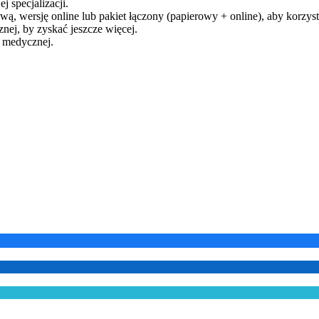
j specjalizacji.
ą, wersję online lub pakiet łączony (papierowy + online), aby korzysta
ej, by zyskać jeszcze więcej.
y medycznej.