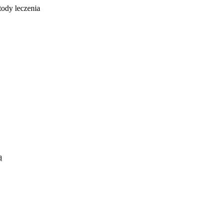
tody leczenia
ą