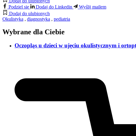
Dodaj do ulubionych
Podziel się
Dodaj do Linkedin
Wyślij mailem
Dodaj do ulubionych
Okulistyka
,
diagnostyka
,
pediatria
Wybrane dla Ciebie
Oczopląs u dzieci w ujęciu okulistycznym i orto