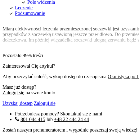
Pole widzenia
Leczenie
Podsumowanie
Miarą efektywności leczenia przemieszczonej soczewki jest uzyska
przypadków z soczewką ustawioną jeszcze prawidłowo. Do przemieszc
dołeczkowa. Im później więzadełka soczewki ulegną zerwaniu bądź 
Pozostało 99% treści
Zainteresował Cię artykuł?
Aby przeczytać całość, wykup dostęp do czasopisma
Okulistyka po 
Masz już dostęp?
Zaloguj się
na swoje konto.
Uzyskaj dostęp
Zaloguj się
Potrzebujesz pomocy? Skontaktuj się z nami
801 044 415
lub
+48 22 444 24 44
Zostań naszym prenumeratorem i wygodnie poszerzaj swoją wiedzę!