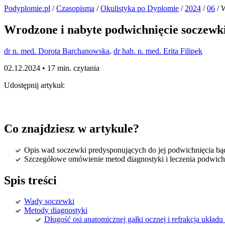
Podyplomie.pl
/
Czasopisma
/
Okulistyka po Dyplomie
/
2024
/
06
/ W
Wrodzone i nabyte podwichnięcie soczewki 
dr n. med. Dorota Barchanowska
,
dr hab. n. med. Erita Filipek
02.12.2024 •
17 min. czytania
Udostępnij artykuł:
Co znajdziesz w artykule?
Opis wad soczewki predysponujących do jej podwichnięcia bą
Szczegółowe omówienie metod diagnostyki i leczenia podwichni
Spis treści
Wady soczewki
Metody diagnostyki
Długość osi anatomicznej gałki ocznej i refrakcja układ