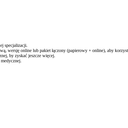
j specjalizacji.
ą, wersję online lub pakiet łączony (papierowy + online), aby korzysta
ej, by zyskać jeszcze więcej.
y medycznej.