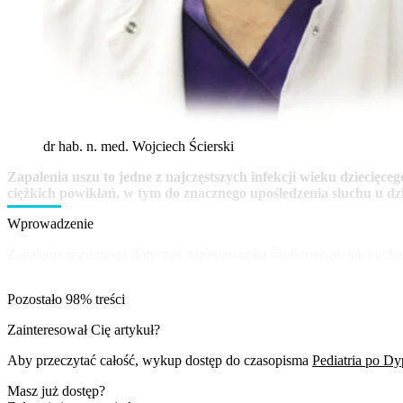
dr hab. n. med. Wojciech Ścierski
Zapalenia uszu to jedne z najczęstszych infekcji wieku dziecięce
ciężkich powikłań, w tym do znacznego upośledzenia słuchu u dz
Wprowadzenie
Zapalenia uszu mogą dotyczyć zarówno ucha środkowego, jak i ucha 
Pozostało 98% treści
Zainteresował Cię artykuł?
Aby przeczytać całość, wykup dostęp do czasopisma
Pediatria po D
Masz już dostęp?