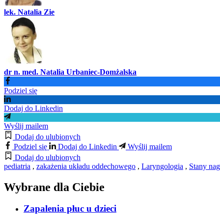
lek. Natalia Zie
dr n. med. Natalia Urbaniec-Domżalska
Podziel się
Dodaj do Linkedin
Wyślij mailem
Dodaj do ulubionych
Podziel się
Dodaj do Linkedin
Wyślij mailem
Dodaj do ulubionych
pediatria
,
zakażenia układu oddechowego
,
Laryngologia
,
Stany nag
Wybrane dla Ciebie
Zapalenia płuc u dzieci