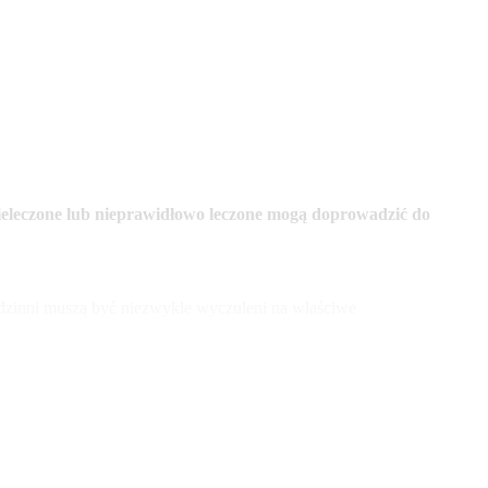
. Nieleczone lub nieprawidłowo leczone mogą doprowadzić do
odzinni muszą być niezwykle wyczuleni na właściwe