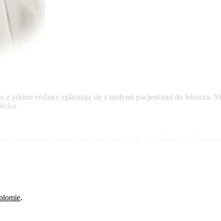
go, z jakimi rodzice zgłaszają się z małymi pacjentami do lekarza
iecka
.
zewnętrznego, czasami współwystępują (tab. 1). Pediatrzy i lekarze r
yplomie
.