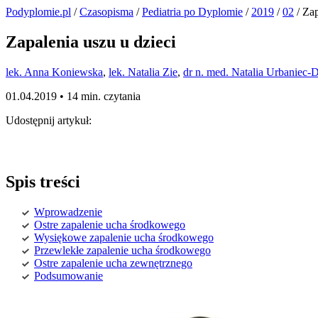
Podyplomie.pl
/
Czasopisma
/
Pediatria po Dyplomie
/
2019
/
02
/ Zap
Zapalenia uszu u dzieci
lek. Anna Koniewska
,
lek. Natalia Zie
,
dr n. med. Natalia Urbaniec-
01.04.2019 •
14 min. czytania
Udostępnij artykuł:
Spis treści
Wprowadzenie
Ostre zapalenie ucha środkowego
Wysiękowe zapalenie ucha środkowego
Przewlekłe zapalenie ucha środkowego
Ostre zapalenie ucha zewnętrznego
Podsumowanie