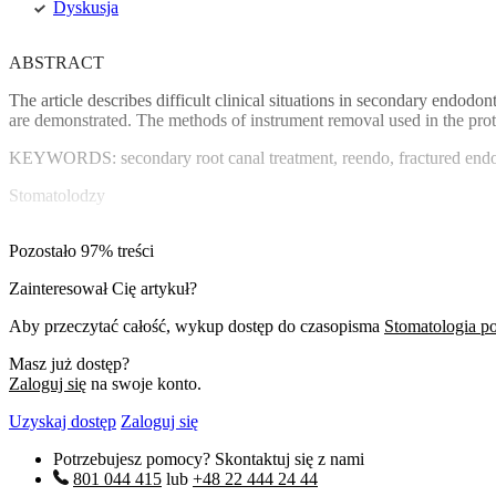
Dyskusja
ABSTRACT
The article describes difficult clinical situations in secondary endodo
are demonstrated. The methods of instrument removal used in the protoc
KEYWORDS: secondary root canal treatment, reendo, fractured endo
Stomatolodzy
Pozostało 97% treści
Zainteresował Cię artykuł?
Aby przeczytać całość, wykup dostęp do czasopisma
Stomatologia p
Masz już dostęp?
Zaloguj się
na swoje konto.
Uzyskaj dostęp
Zaloguj się
Potrzebujesz pomocy? Skontaktuj się z nami
801 044 415
lub
+48 22 444 24 44