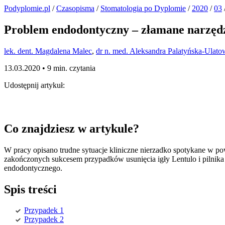
Podyplomie.pl
/
Czasopisma
/
Stomatologia po Dyplomie
/
2020
/
03
Problem endodontyczny – złamane narzęd
lek. dent. Magdalena Malec
,
dr n. med. Aleksandra Palatyńska-Ulato
13.03.2020 •
9 min. czytania
Udostępnij artykuł:
Co znajdziesz w artykule?
W pracy opisano trudne sytuacje kliniczne nierzadko spotykane w 
zakończonych sukcesem przypadków usunięcia igły Lentulo i pilni
endodontycznego.
Spis treści
Przypadek 1
Przypadek 2