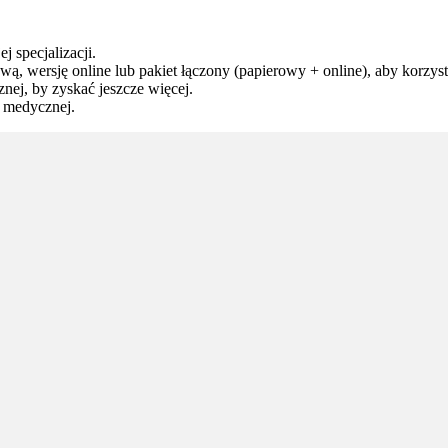
j specjalizacji.
ą, wersję online lub pakiet łączony (papierowy + online), aby korzysta
ej, by zyskać jeszcze więcej.
y medycznej.