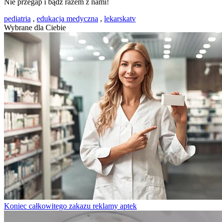
Nie przegap i bądź razem z nami!
pediatria
,
edukacja medyczna
,
lekarskatv
Wybrane dla Ciebie
Koniec całkowitego zakazu reklamy aptek