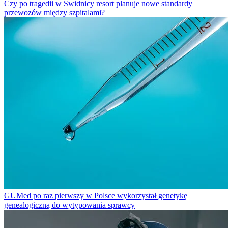
Czy po tragedii w Świdnicy resort planuje nowe standardy
przewozów między szpitalami?
GUMed po raz pierwszy w Polsce wykorzystał genetykę
genealogiczną do wytypowania sprawcy