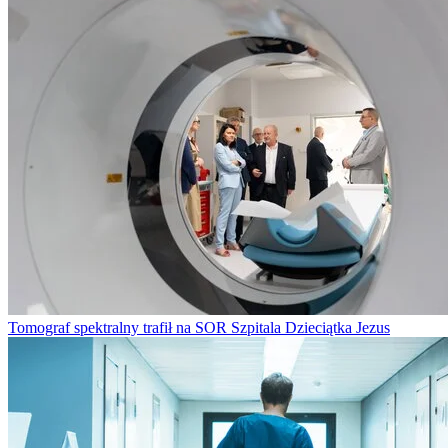
Tomograf spektralny trafił na SOR Szpitala Dzieciątka Jezus