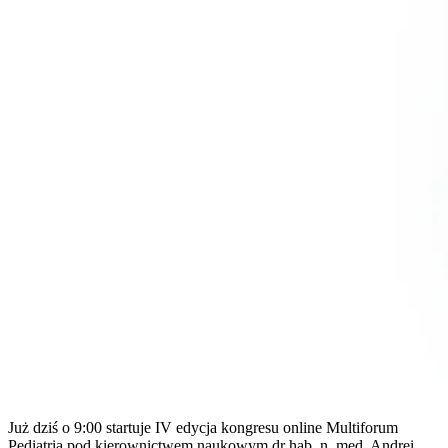
Już dziś o 9:00 startuje IV edycja kongresu online Multiforum
Pediatria pod kierownictwem naukowym dr hab. n. med. Andrei