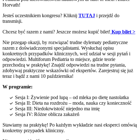
Horvath!
Jesteś uczestnikiem kongresu? Kliknij
TUTAJ
i przejdź do
transmisji.
Chcesz być razem z nami? Jeszcze możesz kupić bilet!
Kup bilet >
Nie przegap okazji, by rozwiązać trudne dylematy pediatryczne
razem z doświadczonymi specjalistami. Wysłuchaj opisu
konkretnych przypadków klinicznych, weź udział w sesji pytań i
odpowiedzi. Multiforum Pediatria to miejsce, gdzie teorie
przechodzą w praktykę! Znajdź odpowiedzi na trudne pytania,
zdobywaj praktyczne wskazówki od ekspertów. Zarejestruj się już
teraz i bądź z nami 10 października!
W programie:
Sesja I: Żywienie pod lupą – od mleka po dietę nastolatka
Sesja II: Dieta na rozdrożu – moda, nauka czy konieczność
Sesja III: Niedokrwistość niejedno ma imię
Sesja IV: Różne oblicza zakażeń
Stawiamy na praktykę! Po każdym wykładzie nasi eksperci omówią
konkretny przypadek kliniczny.